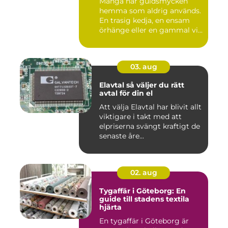
Många har guldsmycken
hemma som aldrig används.
En trasig kedja, en ensam
örhänge eller en gammal vi...
03. aug
Elavtal så väljer du rätt
avtal för din el
Att välja Elavtal har blivit allt
viktigare i takt med att
elpriserna svängt kraftigt de
senaste åre...
02. aug
Tygaffär i Göteborg: En
guide till stadens textila
hjärta
En tygaffär i Göteborg är