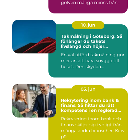
golven många minns från
70- och 80...
10. jun
Takmålning i Göteborg: Så
förlänger du takets
livslängd och höjer
helhetsintrycket
En väl utförd takmålning gör
mer än att bara snygga till
huset. Den skydda...
05. jun
Rekrytering inom bank &
finans: Så hittar du rätt
kompetens i en reglerad
värld
Rekrytering inom bank och
finans skiljer sig tydligt från
många andra branscher. Krav
p&...