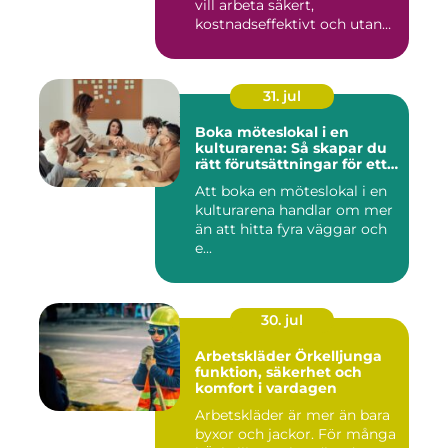
vill arbeta säkert,
kostnadseffektivt och utan
on...
31. jul
Boka möteslokal i en
kulturarena: Så skapar du
rätt förutsättningar för ett
lyckat möte
Att boka en möteslokal i en
kulturarena handlar om mer
än att hitta fyra väggar och
e...
30. jul
Arbetskläder Örkelljunga
funktion, säkerhet och
komfort i vardagen
Arbetskläder är mer än bara
byxor och jackor. För många