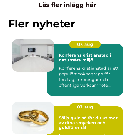
Läs fler inlägg här
Fler nyheter
07. aug
Konferens kristianstad i
naturnära miljö
Konferens kristianstad är ett
populärt sökbegrepp för
företag, föreningar och
offentliga verksamhete...
07. aug
Sälja guld så får du ut mer
av dina smycken och
guldföremål