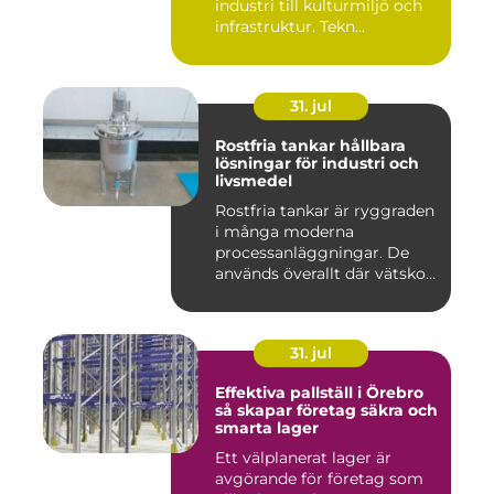
industri till kulturmiljö och
infrastruktur. Tekn...
31. jul
Rostfria tankar hållbara
lösningar för industri och
livsmedel
Rostfria tankar är ryggraden
i många moderna
processanläggningar. De
används överallt där vätskor,
k...
31. jul
Effektiva pallställ i Örebro
så skapar företag säkra och
smarta lager
Ett välplanerat lager är
avgörande för företag som