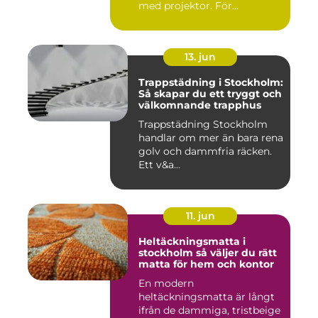
med projektor. För...
13. jun
Trappstädning i Stockholm:
Så skapar du ett tryggt och
välkomnande trapphus
Trappstädning Stockholm
handlar om mer än bara rena
golv och dammfria räcken.
Ett v&a...
11. jun
Heltäckningsmatta i
stockholm så väljer du rätt
matta för hem och kontor
En modern
heltäckningsmatta är långt
ifrån de dammiga, tristbeige