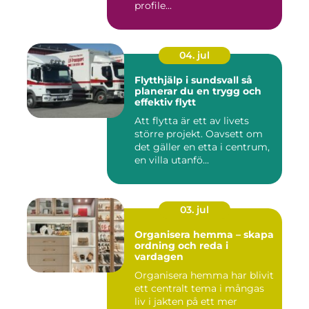
profile...
04. jul
Flytthjälp i sundsvall så
planerar du en trygg och
effektiv flytt
Att flytta är ett av livets
större projekt. Oavsett om
det gäller en etta i centrum,
en villa utanfö...
03. jul
Organisera hemma – skapa
ordning och reda i
vardagen
Organisera hemma har blivit
ett centralt tema i mångas
liv i jakten på ett mer