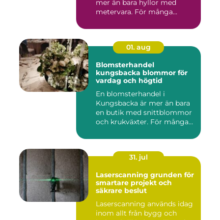
mer än bara hyllor med
metervara. För många...
01. aug
Blomsterhandel
kungsbacka blommor för
vardag och högtid
En blomsterhandel i
Kungsbacka är mer än bara
en butik med snittblommor
och krukväxter. För många
bl...
31. jul
Laserscanning grunden för
smartare projekt och
säkrare beslut
Laserscanning används idag
inom allt från bygg och