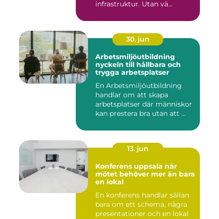
infrastruktur. Utan vä...
30. jun
Arbetsmiljöutbildning
nyckeln till hållbara och
trygga arbetsplatser
En Arbetsmiljöutbildning
handlar om att skapa
arbetsplatser där människor
kan prestera bra utan att ...
13. jun
Konferens uppsala när
mötet behöver mer än bara
en lokal
En konferens handlar sällan
bara om ett schema, några
presentationer och en lokal