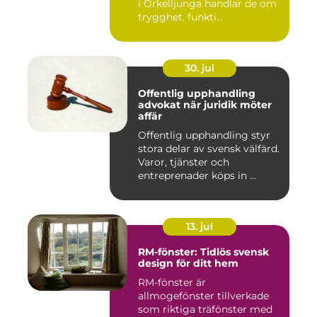
i Örkelljunga handlar de om
trygghet, funkti...
30. jul
Offentlig upphandling
advokat när juridik möter
affär
Offentlig upphandling styr
stora delar av svensk välfärd.
Varor, tjänster och
entreprenader köps in ...
13. jul
RM-fönster: Tidlös svensk
design för ditt hem
RM-fönster är
allmogefönster tillverkade
som riktiga träfönster med