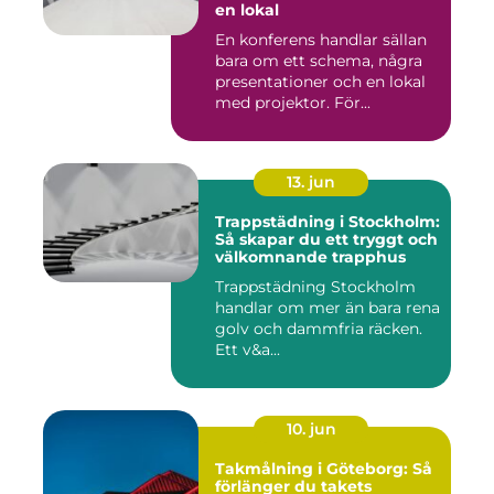
en lokal
En konferens handlar sällan
bara om ett schema, några
presentationer och en lokal
med projektor. För...
13. jun
Trappstädning i Stockholm:
Så skapar du ett tryggt och
välkomnande trapphus
Trappstädning Stockholm
handlar om mer än bara rena
golv och dammfria räcken.
Ett v&a...
10. jun
Takmålning i Göteborg: Så
förlänger du takets