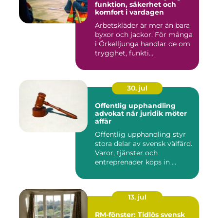
funktion, säkerhet och
komfort i vardagen
Arbetskläder är mer än bara
byxor och jackor. För många
i Örkelljunga handlar de om
trygghet, funkti...
30. jul
Offentlig upphandling
advokat när juridik möter
affär
Offentlig upphandling styr
stora delar av svensk välfärd.
Varor, tjänster och
entreprenader köps in ...
13. jul
RM-fönster: Tidlös svensk