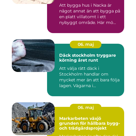
Att bygga hus i Nacka är
något annat än att bygga på
en platt villatomt i ett
nybyggt område. Här mö...
06. maj
Däck stockholm tryggare
körning året runt
Att välja rätt däck i
Stockholm handlar om
mycket mer än att bara följa
lagen. Vägarna i
huvudstaden...
06. maj
Markarbeten växjö
grunden för hållbara bygg-
och trädgårdsprojekt