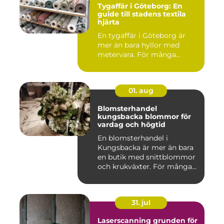
Tygaffär i Göteborg: En
guide till stadens textila
hjärta
En tygaffär i Göteborg är
mer än bara hyllor med
metervara. För många...
01. aug
Blomsterhandel
kungsbacka blommor för
vardag och högtid
En blomsterhandel i
Kungsbacka är mer än bara
en butik med snittblommor
och krukväxter. För många
bl...
31. jul
Laserscanning grunden för