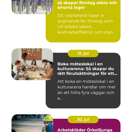
så skapar företag säkra och
smarta lager
Ett välplanerat lager är
avgörande för företag som
vill arbeta säkert,
kostnadseffektivt och utan
on...
31. jul
Boka möteslokal i en
kulturarena: Så skapar du
rätt förutsättningar för ett
lyckat möte
Att boka en möteslokal i en
kulturarena handlar om mer
än att hitta fyra väggar och
e...
30. jul
Arbetskläder Örkelljunga