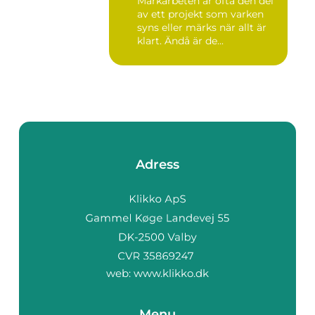
Markarbeten är ofta den del
av ett projekt som varken
syns eller märks när allt är
klart. Ändå är de...
Adress
web:
www.klikko.dk
Menu