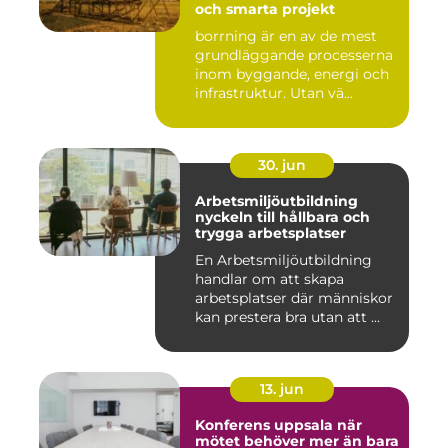
och smarta projekt
borrning är en av de mest
grundläggande processerna
inom byggande, energi och
infrastruktur. Utan vä...
30. jun
Arbetsmiljöutbildning
nyckeln till hållbara och
trygga arbetsplatser
En Arbetsmiljöutbildning
handlar om att skapa
arbetsplatser där människor
kan prestera bra utan att ...
13. jun
Konferens uppsala när
mötet behöver mer än bara