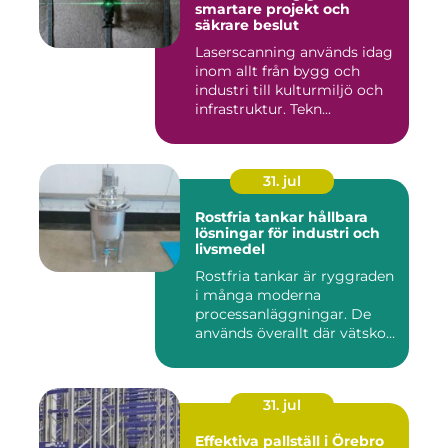
smartare projekt och
säkrare beslut
Laserscanning används idag
inom allt från bygg och
industri till kulturmiljö och
infrastruktur. Tekn...
31. jul
Rostfria tankar hållbara
lösningar för industri och
livsmedel
Rostfria tankar är ryggraden
i många moderna
processanläggningar. De
används överallt där vätskor,
k...
31. jul
Effektiva pallställ i Örebro