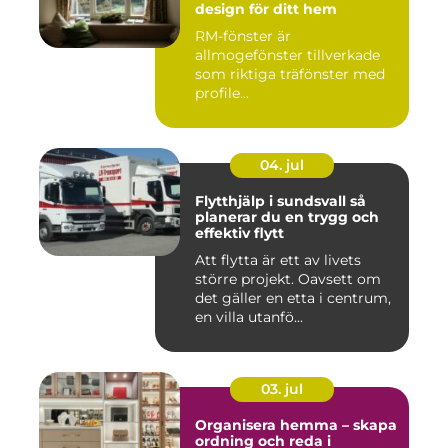
design för ditt hem
RM-fönster är
allmogefönster tillverkade
som riktiga träfönster med
profile...
04. jul
Flytthjälp i sundsvall så
planerar du en trygg och
effektiv flytt
Att flytta är ett av livets
större projekt. Oavsett om
det gäller en etta i centrum,
en villa utanfö...
03. jul
Organisera hemma – skapa
ordning och reda i