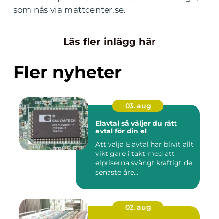
som nås via mattcenter.se.
Läs fler inlägg här
Fler nyheter
03. aug
Elavtal så väljer du rätt
avtal för din el
Att välja Elavtal har blivit allt
viktigare i takt med att
elpriserna svängt kraftigt de
senaste åre...
02. aug