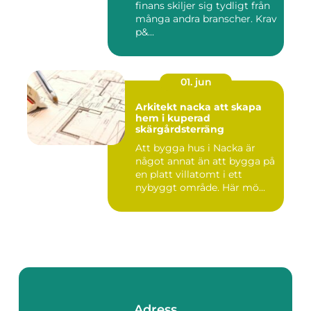
finans skiljer sig tydligt från
många andra branscher. Krav
p&...
01. jun
Arkitekt nacka att skapa
hem i kuperad
skärgårdsterräng
Att bygga hus i Nacka är
något annat än att bygga på
en platt villatomt i ett
nybyggt område. Här mö...
Adress