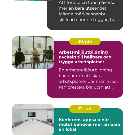
Att förlora en tand påverkar
mer än bara utseendet.
Många märker snabbt
skillnad i hur de tuggar, hu...
30. jun
Arbetsmiljöutbildning
nyckeln till hållbara och
trygga arbetsplatser
En Arbetsmiljöutbildning
handlar om att skapa
arbetsplatser där människor
kan prestera bra utan att ...
13. jun
Konferens uppsala när
mötet behöver mer än bara
en lokal