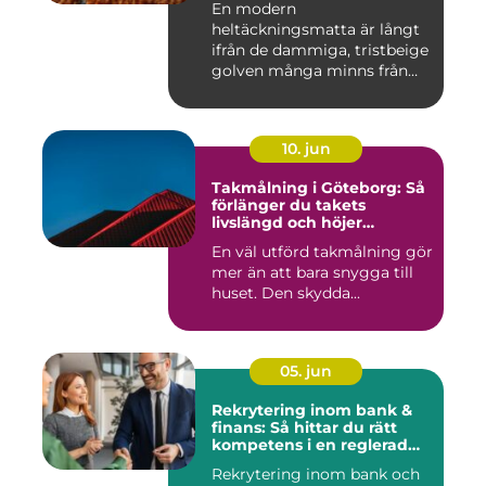
En modern
heltäckningsmatta är långt
ifrån de dammiga, tristbeige
golven många minns från
70- och 80...
10. jun
Takmålning i Göteborg: Så
förlänger du takets
livslängd och höjer
helhetsintrycket
En väl utförd takmålning gör
mer än att bara snygga till
huset. Den skydda...
05. jun
Rekrytering inom bank &
finans: Så hittar du rätt
kompetens i en reglerad
värld
Rekrytering inom bank och