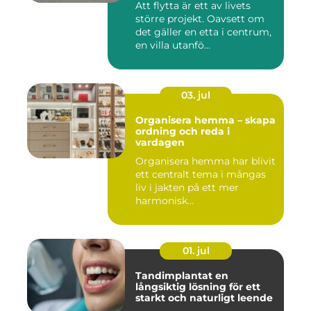
Att flytta är ett av livets
större projekt. Oavsett om
det gäller en etta i centrum,
en villa utanfö...
03. jul
Organisera hemma – skapa
ordning och reda i
vardagen
Organisera hemma har blivit
ett centralt tema i mångas
liv i jakten på ett mer
harmonisk...
01. jul
Tandimplantat en
långsiktig lösning för ett
starkt och naturligt leende