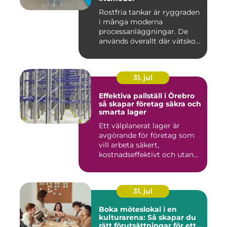
Rostfria tankar är ryggraden
i många moderna
processanläggningar. De
används överallt där vätskor,
k...
31. jul
Effektiva pallställ i Örebro
så skapar företag säkra och
smarta lager
Ett välplanerat lager är
avgörande för företag som
vill arbeta säkert,
kostnadseffektivt och utan
on...
31. jul
Boka möteslokal i en
kulturarena: Så skapar du
rätt förutsättningar för ett