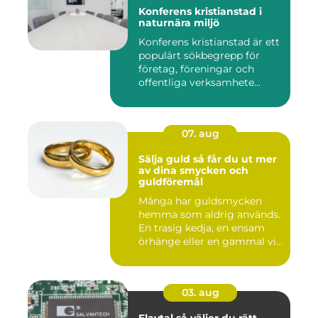
Konferens kristianstad i
naturnära miljö
Konferens kristianstad är ett
populärt sökbegrepp för
företag, föreningar och
offentliga verksamhete...
07. aug
Sälja guld så får du ut mer
av dina smycken och
guldföremål
Många har guldsmycken
hemma som aldrig används.
En trasig kedja, en ensam
örhänge eller en gammal vi...
03. aug
Elavtal så väljer du rätt