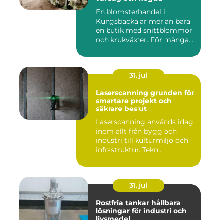
En blomsterhandel i
Kungsbacka är mer än bara
en butik med snittblommor
och krukväxter. För många
bl...
31. jul
Laserscanning grunden för
smartare projekt och
säkrare beslut
Laserscanning används idag
inom allt från bygg och
industri till kulturmiljö och
infrastruktur. Tekn...
31. jul
Rostfria tankar hållbara
lösningar för industri och
livsmedel