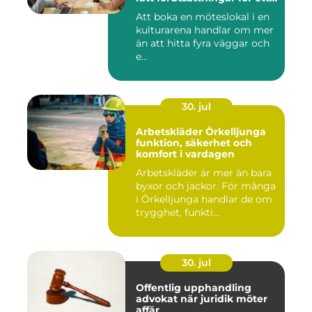
lyckat möte
Att boka en möteslokal i en
kulturarena handlar om mer
än att hitta fyra väggar och
e...
30. jul
Arbetskläder Örkelljunga
funktion, säkerhet och
komfort i vardagen
Arbetskläder är mer än bara
byxor och jackor. För många
i Örkelljunga handlar de om
trygghet, funkti...
30. jul
Offentlig upphandling
advokat när juridik möter
affär