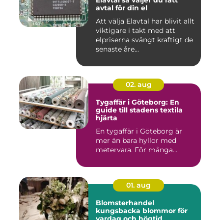
avtal för din el
Att välja Elavtal har blivit allt
viktigare i takt med att
elpriserna svängt kraftigt de
senaste åre...
02. aug
Tygaffär i Göteborg: En
guide till stadens textila
hjärta
En tygaffär i Göteborg är
mer än bara hyllor med
metervara. För många...
01. aug
Blomsterhandel
kungsbacka blommor för
vardag och högtid