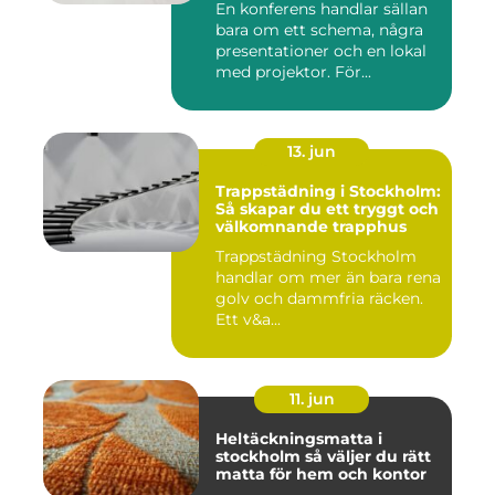
En konferens handlar sällan
bara om ett schema, några
presentationer och en lokal
med projektor. För...
13. jun
Trappstädning i Stockholm:
Så skapar du ett tryggt och
välkomnande trapphus
Trappstädning Stockholm
handlar om mer än bara rena
golv och dammfria räcken.
Ett v&a...
11. jun
Heltäckningsmatta i
stockholm så väljer du rätt
matta för hem och kontor