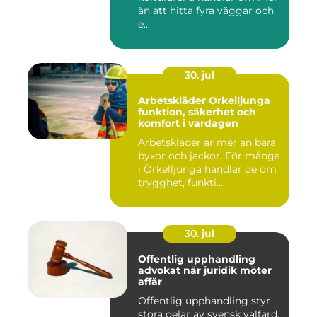
än att hitta fyra väggar och
e...
30. jul
Arbetskläder Örkelljunga
funktion, säkerhet och
komfort i vardagen
Arbetskläder är mer än bara
byxor och jackor. För många
i Örkelljunga handlar de om
trygghet, funkti...
30. jul
Offentlig upphandling
advokat när juridik möter
affär
Offentlig upphandling styr
stora delar av svensk välfärd.