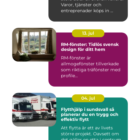
Varor, tjänster och
entreprenader köps in ...
13. jul
RM-fönster: Tidlös svensk
design för ditt hem
RM-fönster är
allmogefönster tillverkade
som riktiga träfönster med
profile...
04. jul
Flytthjälp i sundsvall så
planerar du en trygg och
effektiv flytt
Att flytta är ett av livets
större projekt. Oavsett om
det gäller en etta i centrum,