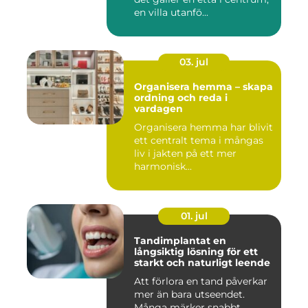
en villa utanfö...
03. jul
Organisera hemma – skapa
ordning och reda i
vardagen
Organisera hemma har blivit
ett centralt tema i mångas
liv i jakten på ett mer
harmonisk...
01. jul
Tandimplantat en
långsiktig lösning för ett
starkt och naturligt leende
Att förlora en tand påverkar
mer än bara utseendet.
Många märker snabbt