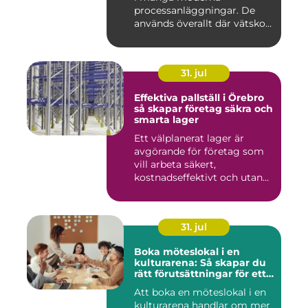
processanläggningar. De
används överallt där vätskor,
k...
31. jul
Effektiva pallställ i Örebro
så skapar företag säkra och
smarta lager
Ett välplanerat lager är
avgörande för företag som
vill arbeta säkert,
kostnadseffektivt och utan
on...
31. jul
Boka möteslokal i en
kulturarena: Så skapar du
rätt förutsättningar för ett
lyckat möte
Att boka en möteslokal i en
kulturarena handlar om mer