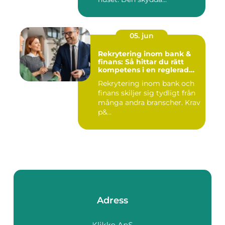
05. jun
Rekrytering inom bank &
finans: Så hittar du rätt
kompetens i en reglerad
värld
Rekrytering inom bank och
finans skiljer sig tydligt från
många andra branscher. Krav
p&...
Adress