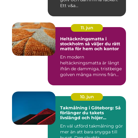
Ett v&a...
11. jun
Heltäckningsmatta i
stockholm så väljer du rätt
matta för hem och kontor
En modern
heltäckningsmatta är långt
ifrån de dammiga, tristbeige
golven många minns från
70- och 80...
10. jun
Takmålning i Göteborg: Så
förlänger du takets
livslängd och höjer
helhetsintrycket
En väl utförd takmålning gör
mer än att bara snygga till
huset. Den skydda...