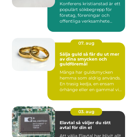
Konferens kristianstad är ett
populärt sökbegrepp för
företag, föreningar och
offentliga verksamhete...
07. aug
Sälja guld så får du ut mer
av dina smycken och
guldföremål
Många har guldsmycken
hemma som aldrig används.
En trasig kedja, en ensam
örhänge eller en gammal vi...
03. aug
Elavtal så väljer du rätt
avtal för din el
Att välja Elavtal har blivit allt