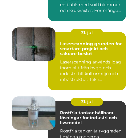
en butik med snittblommor
och krukväxter. För många
bl...
31. jul
Laserscanning grunden för
smartare projekt och
säkrare beslut
Laserscanning används idag
inom allt från bygg och
industri till kulturmiljö och
infrastruktur. Tekn...
31. jul
Rostfria tankar hållbara
lösningar för industri och
livsmedel
Rostfria tankar är ryggraden
i många moderna