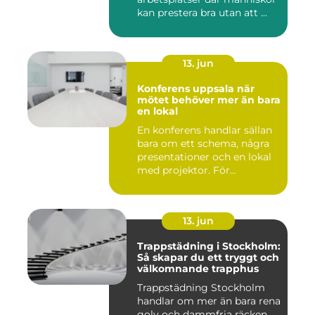
kan prestera bra utan att ...
13. jun
Konferens uppsala när
mötet behöver mer än bara
en lokal
En konferens handlar sällan
bara om ett schema, några
presentationer och en lokal
med projektor. För...
13. jun
Trappstädning i Stockholm:
Så skapar du ett tryggt och
välkomnande trapphus
Trappstädning Stockholm
handlar om mer än bara rena
golv och dammfria räcken.