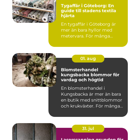
Tygaffär i Göteborg: En
guide till stadens textila
hjärta
En tygaffär i Göteborg är
mer än bara hyllor med
metervara. För många...
01. aug
Blomsterhandel
kungsbacka blommor för
vardag och högtid
En blomsterhandel i
Kungsbacka är mer än bara
en butik med snittblommor
och krukväxter. För många
bl...
31. jul
Laserscanning grunden för