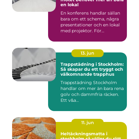
en lokal
En konferens handlar sällan
bara om ett schema, några
presentationer och en lokal
med projektor. För...
13. jun
Trappstädning i Stockholm:
Så skapar du ett tryggt och
välkomnande trapphus
Trappstädning Stockholm
handlar om mer än bara rena
golv och dammfria räcken.
Ett v&a...
11. jun
Heltäckningsmatta i
stockholm så väljer du rätt