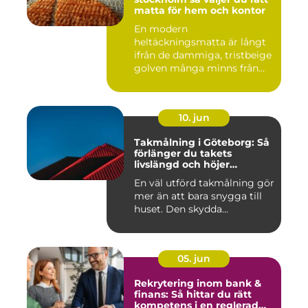
matta för hem och kontor
En modern
heltäckningsmatta är långt
ifrån de dammiga, tristbeige
golven många minns från
70- och 80...
10. jun
Takmålning i Göteborg: Så
förlänger du takets
livslängd och höjer
helhetsintrycket
En väl utförd takmålning gör
mer än att bara snygga till
huset. Den skydda...
05. jun
Rekrytering inom bank &
finans: Så hittar du rätt
kompetens i en reglerad