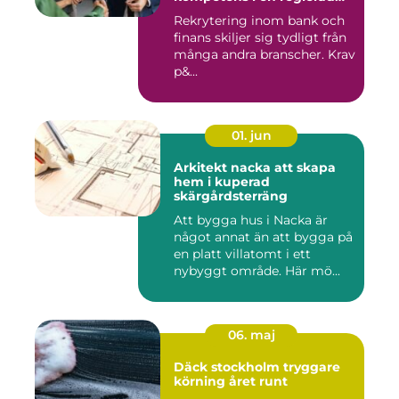
värld
Rekrytering inom bank och
finans skiljer sig tydligt från
många andra branscher. Krav
p&...
01. jun
Arkitekt nacka att skapa
hem i kuperad
skärgårdsterräng
Att bygga hus i Nacka är
något annat än att bygga på
en platt villatomt i ett
nybyggt område. Här mö...
06. maj
Däck stockholm tryggare
körning året runt