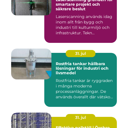
smartare projekt och
säkrare beslut
Laserscanning används idag
inom allt från bygg och
industri till kulturmiljö och
infrastruktur. Tekn...
31. jul
Rostfria tankar hållbara
lösningar för industri och
livsmedel
Rostfria tankar är ryggraden
i många moderna
processanläggningar. De
används överallt där vätskor,
k...
31. jul
Effektiva pallställ i Örebro