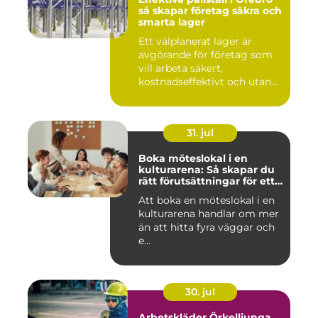
så skapar företag säkra och
smarta lager
Ett välplanerat lager är
avgörande för företag som
vill arbeta säkert,
kostnadseffektivt och utan
on...
31. jul
Boka möteslokal i en
kulturarena: Så skapar du
rätt förutsättningar för ett
lyckat möte
Att boka en möteslokal i en
kulturarena handlar om mer
än att hitta fyra väggar och
e...
30. jul
Arbetskläder Örkelljunga