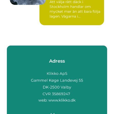
Att välja rätt däck i
Stockholm handlar om
mycket mer än att bara följa
lagen. Vägarna i
huvudstaden...
Adress
web:
www.klikko.dk