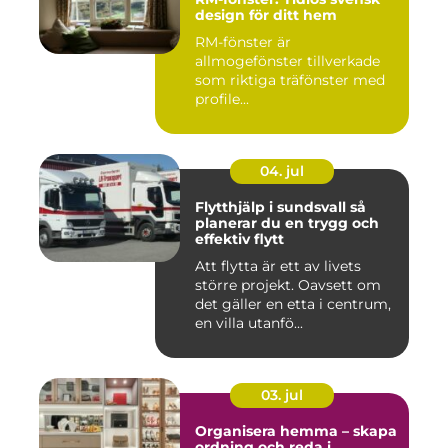
design för ditt hem
RM-fönster är
allmogefönster tillverkade
som riktiga träfönster med
profile...
04. jul
Flytthjälp i sundsvall så
planerar du en trygg och
effektiv flytt
Att flytta är ett av livets
större projekt. Oavsett om
det gäller en etta i centrum,
en villa utanfö...
03. jul
Organisera hemma – skapa
ordning och reda i