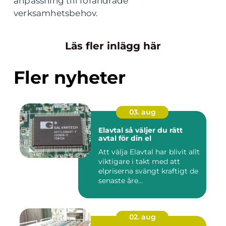
anpassning till förändrade
verksamhetsbehov.
Läs fler inlägg här
Fler nyheter
03. aug
Elavtal så väljer du rätt
avtal för din el
Att välja Elavtal har blivit allt
viktigare i takt med att
elpriserna svängt kraftigt de
senaste åre...
02. aug