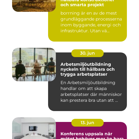
och smarta projekt
borrning är en av de mest
grundläggande processerna
inom byggande, energi och
infrastruktur. Utan vä...
30. jun
Arbetsmiljöutbildning
nyckeln till hållbara och
trygga arbetsplatser
En Arbetsmiljöutbildning
handlar om att skapa
arbetsplatser där människor
kan prestera bra utan att ...
13. jun
Konferens uppsala när
mötet behöver mer än bara