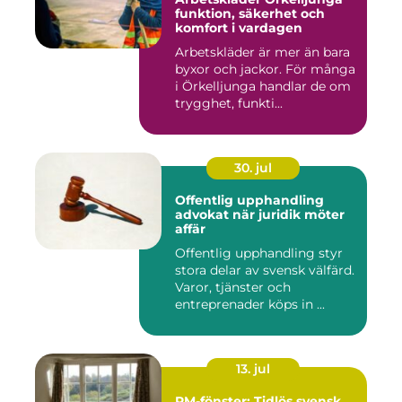
funktion, säkerhet och
komfort i vardagen
Arbetskläder är mer än bara
byxor och jackor. För många
i Örkelljunga handlar de om
trygghet, funkti...
30. jul
Offentlig upphandling
advokat när juridik möter
affär
Offentlig upphandling styr
stora delar av svensk välfärd.
Varor, tjänster och
entreprenader köps in ...
13. jul
RM-fönster: Tidlös svensk