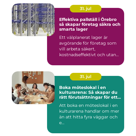
31. jul
Effektiva pallställ i Örebro
så skapar företag säkra och
smarta lager
Ett välplanerat lager är
avgörande för företag som
vill arbeta säkert,
kostnadseffektivt och utan
on...
31. jul
Boka möteslokal i en
kulturarena: Så skapar du
rätt förutsättningar för ett
lyckat möte
Att boka en möteslokal i en
kulturarena handlar om mer
än att hitta fyra väggar och
e...