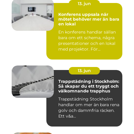
13. jun
Konferens uppsala när
mötet behöver mer än bara
en lokal
En konferens handlar sällan
bara om ett schema, några
presentationer och en lokal
med projektor. För...
13. jun
Trappstädning i Stockholm:
Så skapar du ett tryggt och
välkomnande trapphus
Trappstädning Stockholm
handlar om mer än bara rena
golv och dammfria räcken.
Ett v&a...