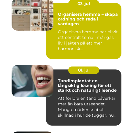
03. jul
Organisera hemma – skapa
ordning och reda i
vardagen
Organisera hemma har blivit
ett centralt tema i mångas
liv i jakten på ett mer
harmonisk...
01. jul
Tandimplantat en
långsiktig lösning för ett
starkt och naturligt leende
Att förlora en tand påverkar
mer än bara utseendet.
Många märker snabbt
skillnad i hur de tuggar, hu...