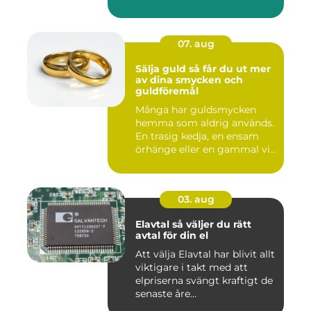
07. aug
Sälja guld så får du ut mer
av dina smycken och
guldföremål
Många har guldsmycken
hemma som aldrig används.
En trasig kedja, en ensam
örhänge eller en gammal vi...
03. aug
Elavtal så väljer du rätt
avtal för din el
Att välja Elavtal har blivit allt
viktigare i takt med att
elpriserna svängt kraftigt de
senaste åre...