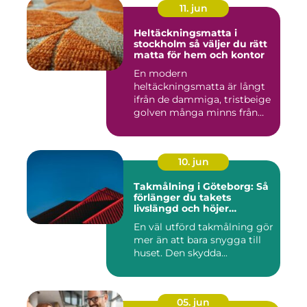
11. jun
Heltäckningsmatta i
stockholm så väljer du rätt
matta för hem och kontor
En modern
heltäckningsmatta är långt
ifrån de dammiga, tristbeige
golven många minns från
70- och 80...
10. jun
Takmålning i Göteborg: Så
förlänger du takets
livslängd och höjer
helhetsintrycket
En väl utförd takmålning gör
mer än att bara snygga till
huset. Den skydda...
05. jun