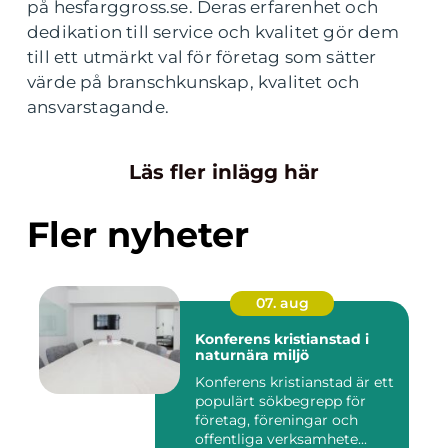
på
hesfarggross.se
. Deras erfarenhet och
dedikation till service och kvalitet gör dem
till ett utmärkt val för företag som sätter
värde på branschkunskap, kvalitet och
ansvarstagande.
Läs fler inlägg här
Fler nyheter
07. aug
Konferens kristianstad i
naturnära miljö
Konferens kristianstad är ett
populärt sökbegrepp för
företag, föreningar och
offentliga verksamhete...