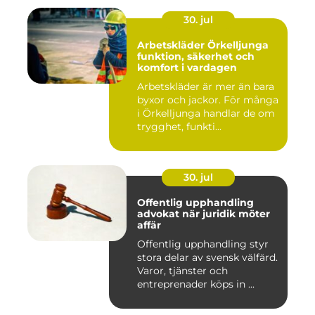
30. jul
Arbetskläder Örkelljunga
funktion, säkerhet och
komfort i vardagen
Arbetskläder är mer än bara
byxor och jackor. För många
i Örkelljunga handlar de om
trygghet, funkti...
30. jul
Offentlig upphandling
advokat när juridik möter
affär
Offentlig upphandling styr
stora delar av svensk välfärd.
Varor, tjänster och
entreprenader köps in ...