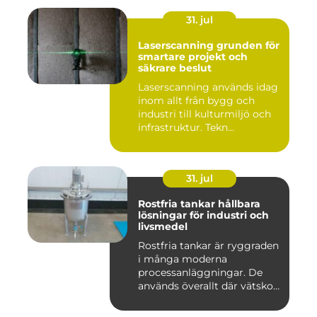
31. jul
Laserscanning grunden för
smartare projekt och
säkrare beslut
Laserscanning används idag
inom allt från bygg och
industri till kulturmiljö och
infrastruktur. Tekn...
31. jul
Rostfria tankar hållbara
lösningar för industri och
livsmedel
Rostfria tankar är ryggraden
i många moderna
processanläggningar. De
används överallt där vätskor,
k...