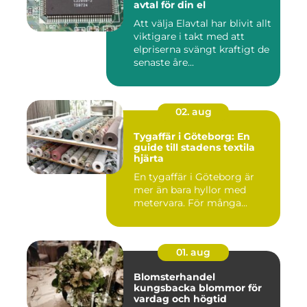
avtal för din el
Att välja Elavtal har blivit allt
viktigare i takt med att
elpriserna svängt kraftigt de
senaste åre...
02. aug
Tygaffär i Göteborg: En
guide till stadens textila
hjärta
En tygaffär i Göteborg är
mer än bara hyllor med
metervara. För många...
01. aug
Blomsterhandel
kungsbacka blommor för
vardag och högtid