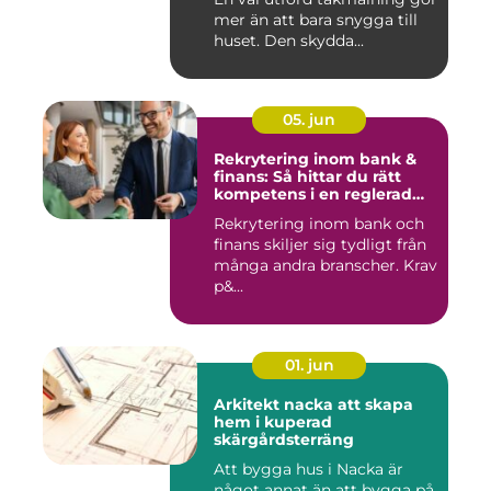
mer än att bara snygga till
huset. Den skydda...
05. jun
Rekrytering inom bank &
finans: Så hittar du rätt
kompetens i en reglerad
värld
Rekrytering inom bank och
finans skiljer sig tydligt från
många andra branscher. Krav
p&...
01. jun
Arkitekt nacka att skapa
hem i kuperad
skärgårdsterräng
Att bygga hus i Nacka är
något annat än att bygga på