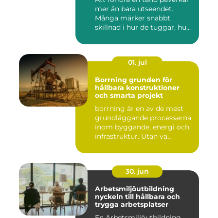
mer än bara utseendet.
Många märker snabbt
skillnad i hur de tuggar, hu...
01. jul
Borrning grunden för
hållbara konstruktioner
och smarta projekt
borrning är en av de mest
grundläggande processerna
inom byggande, energi och
infrastruktur. Utan vä...
30. jun
Arbetsmiljöutbildning
nyckeln till hållbara och
trygga arbetsplatser
En Arbetsmiljöutbildning