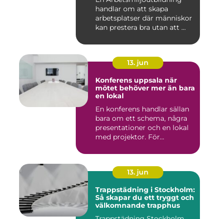
handlar om att skapa
arbetsplatser där människor
kan prestera bra utan att ...
13. jun
Konferens uppsala när
mötet behöver mer än bara
en lokal
En konferens handlar sällan
bara om ett schema, några
presentationer och en lokal
med projektor. För...
13. jun
Trappstädning i Stockholm:
Så skapar du ett tryggt och
välkomnande trapphus
Trappstädning Stockholm