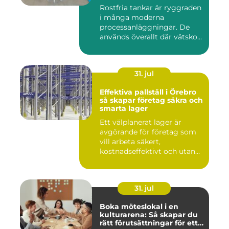
Rostfria tankar är ryggraden
i många moderna
processanläggningar. De
används överallt där vätskor,
k...
31. jul
Effektiva pallställ i Örebro
så skapar företag säkra och
smarta lager
Ett välplanerat lager är
avgörande för företag som
vill arbeta säkert,
kostnadseffektivt och utan
on...
31. jul
Boka möteslokal i en
kulturarena: Så skapar du
rätt förutsättningar för ett