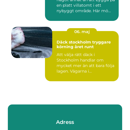
en platt villatomt i ett
nybyggt område. Här mö...
06. maj
Däck stockholm tryggare
körning året runt
Att välja rätt däck i
Stockholm handlar om
mycket mer än att bara följa
lagen. Vägarna i
huvudstaden...
Adress