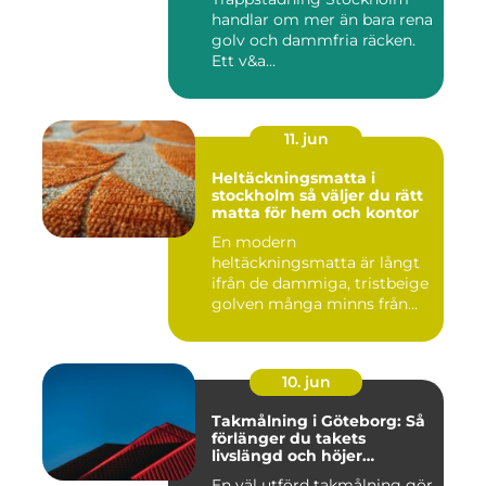
handlar om mer än bara rena
golv och dammfria räcken.
Ett v&a...
11. jun
Heltäckningsmatta i
stockholm så väljer du rätt
matta för hem och kontor
En modern
heltäckningsmatta är långt
ifrån de dammiga, tristbeige
golven många minns från
70- och 80...
10. jun
Takmålning i Göteborg: Så
förlänger du takets
livslängd och höjer
helhetsintrycket
En väl utförd takmålning gör