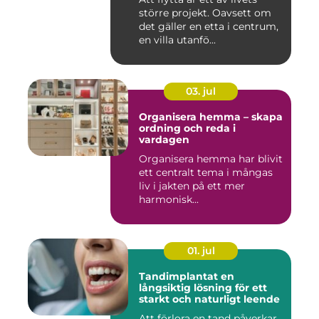
större projekt. Oavsett om
det gäller en etta i centrum,
en villa utanfö...
03. jul
Organisera hemma – skapa
ordning och reda i
vardagen
Organisera hemma har blivit
ett centralt tema i mångas
liv i jakten på ett mer
harmonisk...
01. jul
Tandimplantat en
långsiktig lösning för ett
starkt och naturligt leende
Att förlora en tand påverkar