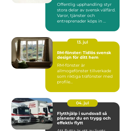
Offentlig upphandling styr
stora delar av svensk välfärd.
Varor, tjänster och
entreprenader köps in ...
13. jul
RM-fönster: Tidlös svensk
design för ditt hem
RM-fönster är
allmogefönster tillverkade
som riktiga träfönster med
profile...
04. jul
Flytthjälp i sundsvall så
planerar du en trygg och
effektiv flytt
Att flytta är ett av livets