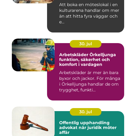
lyckat möte
Att boka en möteslokal i en
kulturarena handlar om mer
än att hitta fyra väggar och
e...
30. jul
Arbetskläder Örkelljunga
funktion, säkerhet och
komfort i vardagen
Arbetskläder är mer än bara
byxor och jackor. För många
i Örkelljunga handlar de om
trygghet, funkti...
30. jul
Offentlig upphandling
advokat när juridik möter
affär