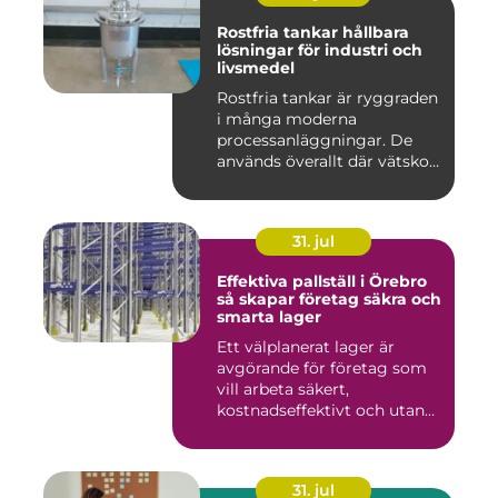
Rostfria tankar hållbara
lösningar för industri och
livsmedel
Rostfria tankar är ryggraden
i många moderna
processanläggningar. De
används överallt där vätskor,
k...
31. jul
Effektiva pallställ i Örebro
så skapar företag säkra och
smarta lager
Ett välplanerat lager är
avgörande för företag som
vill arbeta säkert,
kostnadseffektivt och utan
on...
31. jul