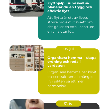
Flytthjälp i sundsvall så
planerar du en trygg och
effektiv flytt
Att flytta är ett av livets
större projekt. Oavsett om
det gäller en etta i centrum,
en villa utanfö...
03. jul
Organisera hemma – skapa
ordning och reda i
vardagen
Organisera hemma har blivit
ett centralt tema i mångas
liv i jakten på ett mer
harmonisk...
01. jul