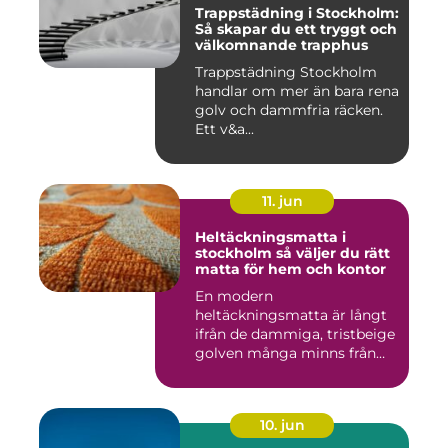
Trappstädning i Stockholm:
Så skapar du ett tryggt och
välkomnande trapphus
Trappstädning Stockholm
handlar om mer än bara rena
golv och dammfria räcken.
Ett v&a...
11. jun
Heltäckningsmatta i
stockholm så väljer du rätt
matta för hem och kontor
En modern
heltäckningsmatta är långt
ifrån de dammiga, tristbeige
golven många minns från
70- och 80...
10. jun