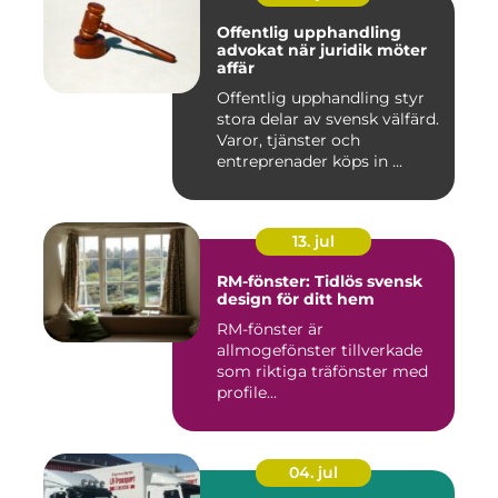
Offentlig upphandling
advokat när juridik möter
affär
Offentlig upphandling styr
stora delar av svensk välfärd.
Varor, tjänster och
entreprenader köps in ...
13. jul
RM-fönster: Tidlös svensk
design för ditt hem
RM-fönster är
allmogefönster tillverkade
som riktiga träfönster med
profile...
04. jul