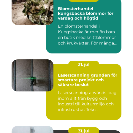
Blomsterhandel
kungsbacka blommor för
vardag och högtid
En blomsterhandel i
Kungsbacka är mer än bara
en butik med snittblommor
och krukväxter. För många
bl...
31. jul
Laserscanning grunden för
smartare projekt och
säkrare beslut
Laserscanning används idag
inom allt från bygg och
industri till kulturmiljö och
infrastruktur. Tekn...
31. jul