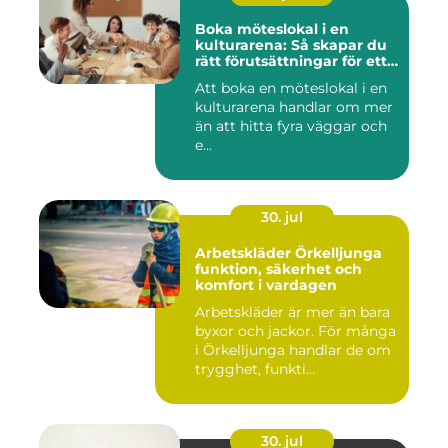
Boka möteslokal i en
kulturarena: Så skapar du
rätt förutsättningar för ett
lyckat möte
Att boka en möteslokal i en
kulturarena handlar om mer
än att hitta fyra väggar och
e...
30. jul
Arbetskläder Örkelljunga
funktion, säkerhet och
komfort i vardagen
Arbetskläder är mer än bara
byxor och jackor. För många
i Örkelljunga handlar de om
trygghet, funkti...
30. jul