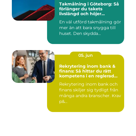
Takmålning i Göteborg: Så
förlänger du takets
livslängd och höjer
helhetsintrycket
En väl utförd takmålning gör
mer än att bara snygga till
huset. Den skydda...
05. jun
Rekrytering inom bank &
finans: Så hittar du rätt
kompetens i en reglerad
värld
Rekrytering inom bank och
finans skiljer sig tydligt från
många andra branscher. Krav
p&...