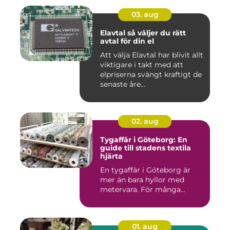
03. aug
Elavtal så väljer du rätt
avtal för din el
Att välja Elavtal har blivit allt
viktigare i takt med att
elpriserna svängt kraftigt de
senaste åre...
02. aug
Tygaffär i Göteborg: En
guide till stadens textila
hjärta
En tygaffär i Göteborg är
mer än bara hyllor med
metervara. För många...
01. aug