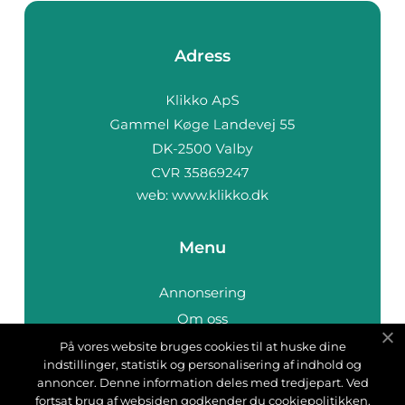
Adress
web:
www.klikko.dk
Menu
Annonsering
Om oss
Cookies
På vores website bruges cookies til at huske dine
indstillinger, statistik og personalisering af indhold og
Kontakta oss
annoncer. Denne information deles med tredjepart. Ved
Sitemap
fortsat brug af websiden godkender du cookiepolitikken.