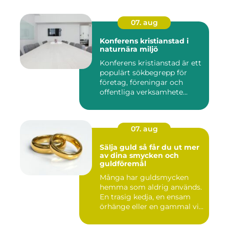
07. aug
Konferens kristianstad i
naturnära miljö
Konferens kristianstad är ett
populärt sökbegrepp för
företag, föreningar och
offentliga verksamhete...
07. aug
Sälja guld så får du ut mer
av dina smycken och
guldföremål
Många har guldsmycken
hemma som aldrig används.
En trasig kedja, en ensam
örhänge eller en gammal vi...