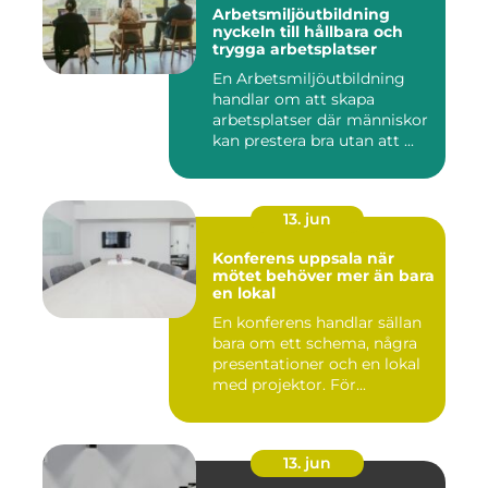
Arbetsmiljöutbildning
nyckeln till hållbara och
trygga arbetsplatser
En Arbetsmiljöutbildning
handlar om att skapa
arbetsplatser där människor
kan prestera bra utan att ...
13. jun
Konferens uppsala när
mötet behöver mer än bara
en lokal
En konferens handlar sällan
bara om ett schema, några
presentationer och en lokal
med projektor. För...
13. jun