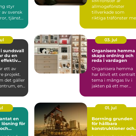
RM-fönster är
ng styr
allmogefönster
r av svensk
tillverkade som
ror, tjänster
riktiga träfönster m
prenader
profile...
ul
03. jul
 i sundsvall
Organisera hemma 
ar du en
skapa ordning och
 effektiv
reda i vardagen
är ett av
Organisera hemma
re projekt.
har blivit ett centralt
m det gäller
tema i mångas liv i
centrum, en
jakten på ett mer
...
harmonisk...
ul
01. jul
tat en
Borrning grunden
 lösning för
för hållbara
 och
konstruktioner och
 leende
smarta projekt