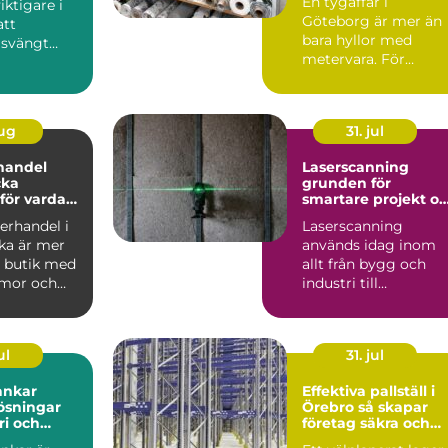
En tygaffär i
viktigare i
Göteborg är mer än
att
bara hyllor med
 svängt
metervara. För
e senaste
många...
aug
31. jul
handel
Laserscanning
cka
grunden för
för vardag
smartare projekt o
d
säkrare beslut
erhandel i
Laserscanning
ka är mer
används idag inom
n butik med
allt från bygg och
mmor och
industri till
. För
kulturmiljö och
.
infrastruktur. Tekn...
ul
31. jul
tankar
Effektiva pallställ i
lösningar
Örebro så skapar
ri och
företag säkra och
smarta lager