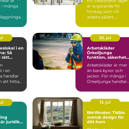
ankar är
Ett välplanerat lager
 i många
är avgörande för
företag som vill
läggningar.
arbeta säkert,
s överallt
kostnadseffektivt oc
, k...
utan on...
ul
30. jul
slokal i en
Arbetskläder
na: Så
Örkelljunga
 rätt
funktion, säkerhet
ningar för
och komfort i
en
Arbetskläder är mer
t möte
vardagen
 i en
än bara byxor och
na handlar
jackor. För många i
 att hitta
Örkelljunga handlar
r och e...
de om trygghet,
funkti...
ul
13. jul
RM-fönster: Tidlös
ing
svensk design för
ditt hem
är