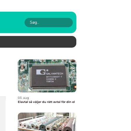
03. aug
Elavtal så väljer du rätt avtal för din el