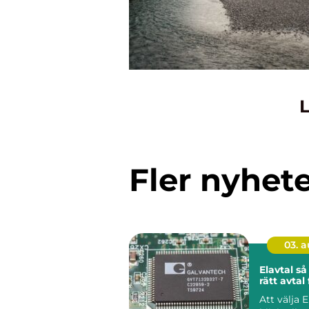
L
Fler nyhet
03. 
Elavtal så väljer du
rätt avtal 
Att välja E