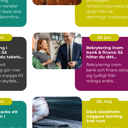
ning
En modern
 handlar
heltäckningsmatta ä
 bara rena
långt ifrån de
dammfria
dammiga, tristbeige
 v&a...
golven många minn
från 70- och 80...
jun
05. jun
ng i
Rekrytering inom
 Så
bank & finans: Så
 du takets
hittar du rätt
 och höjer
kompetens i en
örd
Rekrytering inom
trycket
reglerad värld
g gör mer
bank och finans skilj
a snygga till
sig tydligt från
 skydda...
många andra
branscher. Krav p&...
jun
06. maj
cka att
Däck stockholm
m i
tryggare körning
året runt
terräng