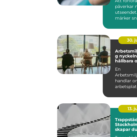
Att förlor
påverkar 
utseendet
märker sn
skillnad i 
tuggar, hu.
30. 
Arbetsmil
g nyckeln till
hållbara 
arbetspla
En
Arbetsmil
handlar o
arbetsplat
människor
prestera b
...
13. j
Trappstäd
Stockhol
skapar du
och välk