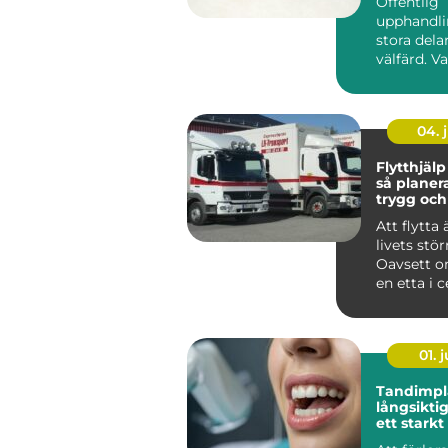
Offentlig
upphandli
stora dela
välfärd. Va
och entre
köps in ...
04. j
Flytthjälp
så planer
trygg och
flytt
Att flytta 
livets stör
Oavsett o
en etta i 
villa utanfö
01. j
Tandimplan
långsiktig
ett starkt
naturligt