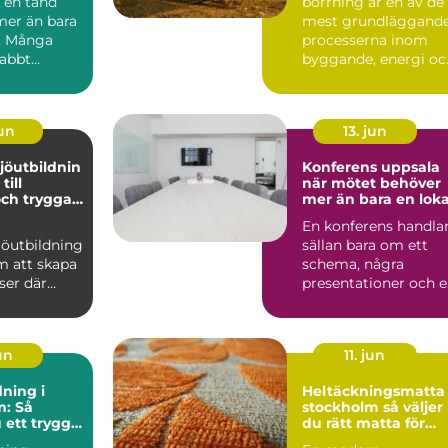
a en tand
borrning är en av de
mer än bara
mest grundläggand
. Många
processerna inom
abbt
byggande, energi oc
hur de
infrastruktur. Utan
..
vä...
jun
13. jun
jöutbildnin
Konferens uppsala
när mötet behöver
och trygga
mer än bara en loka
tser
En konferens handla
jöutbildning
sällan bara om ett
m att skapa
schema, några
ser där
presentationer och 
 kan
lokal med projektor.
ra utan att
För...
un
11. jun
ning i
Heltäckningsmatta 
m: Så
stockholm så väljer
 ett tryggt
du rätt matta för
omnande
hem och kontor