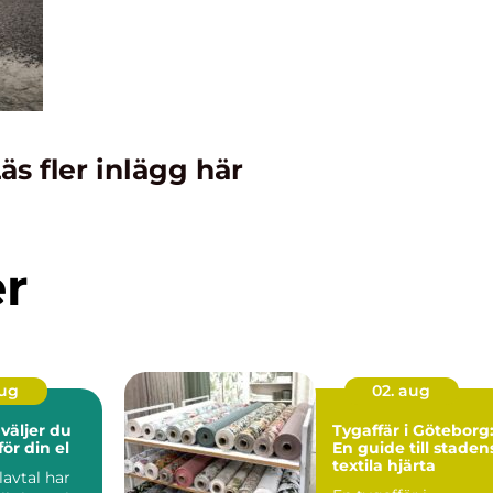
äs fler inlägg här
er
aug
02. aug
Tygaffär i Göteborg
för din el
En guide till staden
textila hjärta
lavtal har