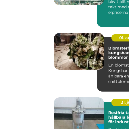
blivit allt 
takt med 
elpriserna
kraftigt d
åre...
01. 
Blomster
kungsba
blommor 
och högti
En blomst
Kungsbac
än bara e
snittblo
krukväxter
många bl..
31. j
Rostfria 
hållbara 
för indust
livsmedel