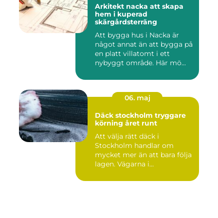
Arkitekt nacka att skapa
hem i kuperad
skärgårdsterräng
Att bygga hus i Nacka är
något annat än att bygga på
en platt villatomt i ett
nybyggt område. Här mö...
06. maj
Däck stockholm tryggare
körning året runt
Att välja rätt däck i
Stockholm handlar om
mycket mer än att bara följa
lagen. Vägarna i
huvudstaden...