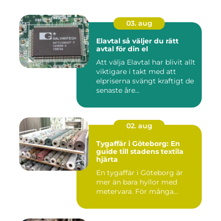
03. aug
Elavtal så väljer du rätt
avtal för din el
Att välja Elavtal har blivit allt
viktigare i takt med att
elpriserna svängt kraftigt de
senaste åre...
02. aug
Tygaffär i Göteborg: En
guide till stadens textila
hjärta
En tygaffär i Göteborg är
mer än bara hyllor med
metervara. För många...