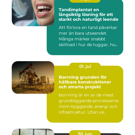
Tandimplantat en
långsiktig lösning för ett
starkt och naturligt leende
Att förlora en tand påverkar
mer än bara utseendet.
Många märker snabbt
skillnad i hur de tuggar, hu...
01. jul
Borrning grunden för
hållbara konstruktioner
och smarta projekt
borrning är en av de mest
grundläggande processerna
inom byggande, energi och
infrastruktur. Utan vä...
30. jun