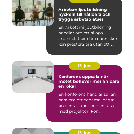
Arbetsmiljöutbildning
nyckeln till hållbara och
trygga arbetsplatser
En Arbetsmiljöutbildning
handlar om att skapa
arbetsplatser där människor
kan prestera bra utan att ...
13. jun
Konferens uppsala när
mötet behöver mer än bara
en lokal
En konferens handlar sällan
bara om ett schema, några
presentationer och en lokal
med projektor. För...
13. jun