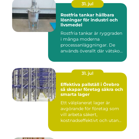
31. jul
Rostfria tankar hållbara
lösningar för industri och
livsmedel
Rostfria tankar är ryggraden
i många moderna
processanläggningar. De
används överallt där vätskor,
k...
31. jul
Effektiva pallställ i Örebro
så skapar företag säkra och
smarta lager
Ett välplanerat lager är
avgörande för företag som
vill arbeta säkert,
kostnadseffektivt och utan
on...