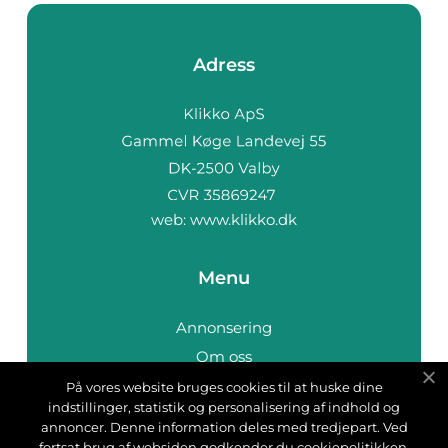
Adress
web:
www.klikko.dk
Menu
Annonsering
Om oss
Cookies
På vores website bruges cookies til at huske dine
indstillinger, statistik og personalisering af indhold og
Kontakta oss
annoncer. Denne information deles med tredjepart. Ved
Sitemap
fortsat brug af websiden godkender du cookiepolitikken.