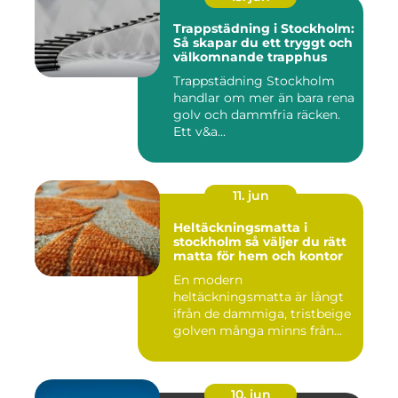
Trappstädning i Stockholm:
Så skapar du ett tryggt och
välkomnande trapphus
Trappstädning Stockholm
handlar om mer än bara rena
golv och dammfria räcken.
Ett v&a...
11. jun
Heltäckningsmatta i
stockholm så väljer du rätt
matta för hem och kontor
En modern
heltäckningsmatta är långt
ifrån de dammiga, tristbeige
golven många minns från
70- och 80...
10. jun