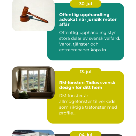
30. jul
Offentlig upphandling
advokat när juridik möter
affär
Offentlig upphandling styr
stora delar av svensk välfärd.
Varor, tjänster och
entreprenader köps in ...
13. jul
RM-fönster: Tidlös svensk
design för ditt hem
RM-fönster är
allmogefönster tillverkade
som riktiga träfönster med
profile...
04. jul