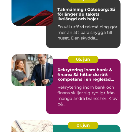
Takmålning i Göteborg: Så
förlänger du takets
livslängd och höjer
helhetsintrycket
En väl utförd takmålning gör
mer än att bara snygga till
huset. Den skydda...
05. jun
Rekrytering inom bank &
finans: Så hittar du rätt
kompetens i en reglerad
värld
Rekrytering inom bank och
finans skiljer sig tydligt från
många andra branscher. Krav
p&...
01. jun