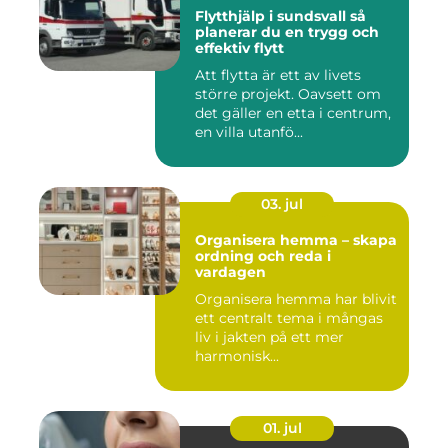
Flytthjälp i sundsvall så
planerar du en trygg och
effektiv flytt
Att flytta är ett av livets
större projekt. Oavsett om
det gäller en etta i centrum,
en villa utanfö...
03. jul
Organisera hemma – skapa
ordning och reda i
vardagen
Organisera hemma har blivit
ett centralt tema i mångas
liv i jakten på ett mer
harmonisk...
01. jul