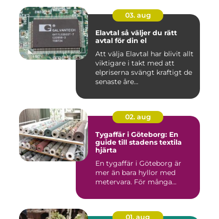
03. aug
Elavtal så väljer du rätt
avtal för din el
Att välja Elavtal har blivit allt
viktigare i takt med att
elpriserna svängt kraftigt de
senaste åre...
02. aug
Tygaffär i Göteborg: En
guide till stadens textila
hjärta
En tygaffär i Göteborg är
mer än bara hyllor med
metervara. För många...
01. aug