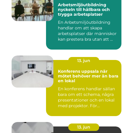
Arbetsmiljöutbildning
nyckeln till hållbara och
trygga arbetsplatser
En Arbetsmiljöutbildning
handlar om att skapa
arbetsplatser där människor
kan prestera bra utan att ...
13. jun
Konferens uppsala när
mötet behöver mer än bara
en lokal
En konferens handlar sällan
bara om ett schema, några
presentationer och en lokal
med projektor. För...
13. jun