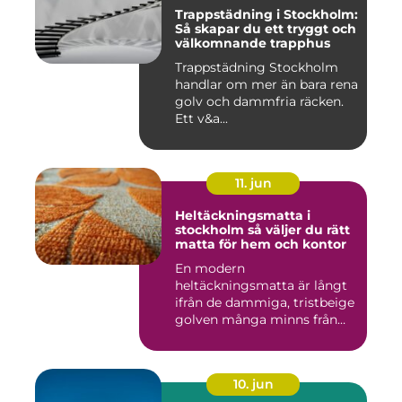
Trappstädning i Stockholm:
Så skapar du ett tryggt och
välkomnande trapphus
Trappstädning Stockholm
handlar om mer än bara rena
golv och dammfria räcken.
Ett v&a...
11. jun
Heltäckningsmatta i
stockholm så väljer du rätt
matta för hem och kontor
En modern
heltäckningsmatta är långt
ifrån de dammiga, tristbeige
golven många minns från
70- och 80...
10. jun