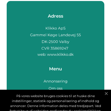
Adress
web:
www.klikko.dk
Menu
Annonsering
Om oss
Cookies
På vores website bruges cookies til at huske dine
indstillinger, statistik og personalisering af indhold og
Kontakta oss
annoncer. Denne information deles med tredjepart. Ved
Sitemap
fortsat brug af websiden godkender du cookiepolitikken.