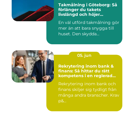
Takmålning i Göteborg: Så
förlänger du takets
livslängd och höjer
helhetsintrycket
En väl utförd takmålning gör
mer än att bara snygga till
huset. Den skydda...
05. jun
Rekrytering inom bank &
finans: Så hittar du rätt
kompetens i en reglerad
värld
Rekrytering inom bank och
finans skiljer sig tydligt från
många andra branscher. Krav
p&...