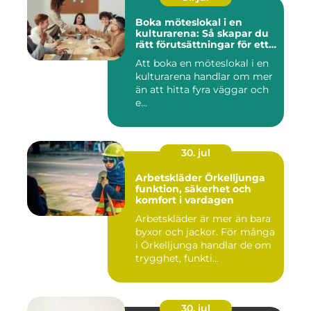
Boka möteslokal i en
kulturarena: Så skapar du
rätt förutsättningar för ett
lyckat möte
Att boka en möteslokal i en
kulturarena handlar om mer
än att hitta fyra väggar och
e...
30. jul
Arbetskläder Örkelljunga
funktion, säkerhet och
komfort i vardagen
Arbetskläder är mer än bara
byxor och jackor. För många
i Örkelljunga handlar de om
trygghet, funkti...
30. jul