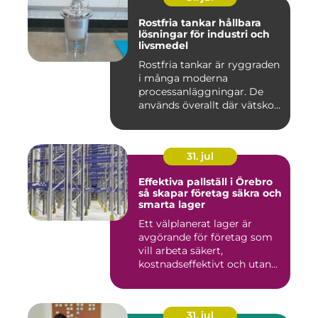
Rostfria tankar hållbara
lösningar för industri och
livsmedel
Rostfria tankar är ryggraden
i många moderna
processanläggningar. De
används överallt där vätskor,
k...
31. jul
Effektiva pallställ i Örebro
så skapar företag säkra och
smarta lager
Ett välplanerat lager är
avgörande för företag som
vill arbeta säkert,
kostnadseffektivt och utan
on...
31. jul