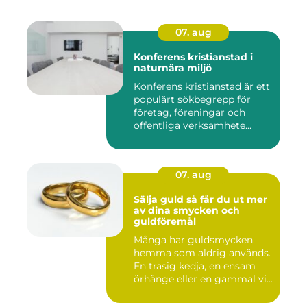
07. aug
Konferens kristianstad i
naturnära miljö
Konferens kristianstad är ett
populärt sökbegrepp för
företag, föreningar och
offentliga verksamhete...
07. aug
Sälja guld så får du ut mer
av dina smycken och
guldföremål
Många har guldsmycken
hemma som aldrig används.
En trasig kedja, en ensam
örhänge eller en gammal vi...