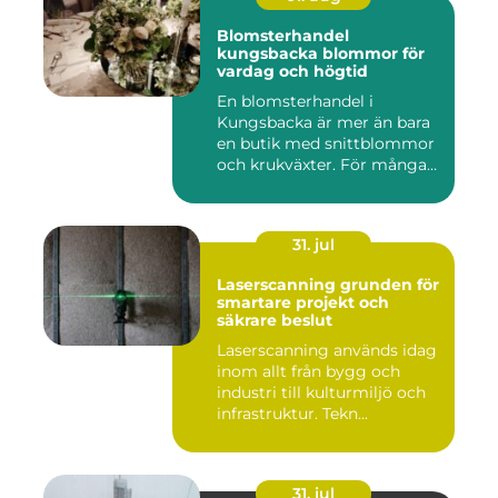
Blomsterhandel
kungsbacka blommor för
vardag och högtid
En blomsterhandel i
Kungsbacka är mer än bara
en butik med snittblommor
och krukväxter. För många
bl...
31. jul
Laserscanning grunden för
smartare projekt och
säkrare beslut
Laserscanning används idag
inom allt från bygg och
industri till kulturmiljö och
infrastruktur. Tekn...
31. jul