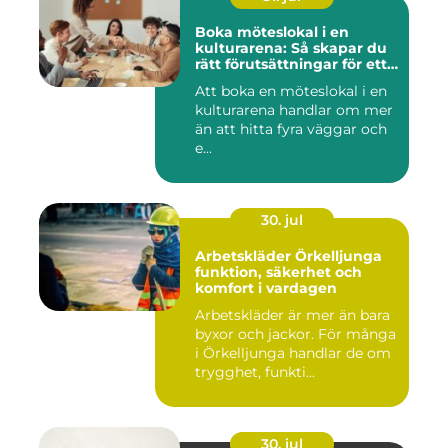
Boka möteslokal i en
kulturarena: Så skapar du
rätt förutsättningar för ett
lyckat möte
Att boka en möteslokal i en
kulturarena handlar om mer
än att hitta fyra väggar och
e...
30. jul
Arbetskläder Örkelljunga
funktion, säkerhet och
komfort i vardagen
Arbetskläder är mer än bara
byxor och jackor. För många
i Örkelljunga handlar de om
trygghet, funkti...
30. jul