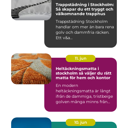
Trappstädning i Stockholm:
Så skapar du ett tryggt och
välkomnande trapphus
Trappstädning Stockholm
handlar om mer än bara rena
golv och dammfria räcken.
Ett v&a...
11. jun
Heltäckningsmatta i
stockholm så väljer du rätt
matta för hem och kontor
En modern
heltäckningsmatta är långt
ifrån de dammiga, tristbeige
golven många minns från
70- och 80...
10. jun