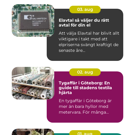
03. aug
Elavtal så väljer du rätt
avtal för din el
Att välja Elavtal har blivit allt
viktigare i takt med att
elpriserna svängt kraftigt de
senaste åre...
02. aug
Tygaffär i Göteborg: En
guide till stadens textila
hjärta
En tygaffär i Göteborg är
mer än bara hyllor med
metervara. För många...
01. aug