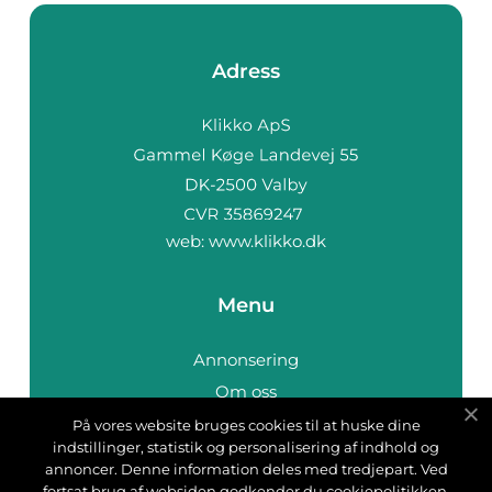
Adress
web:
www.klikko.dk
Menu
Annonsering
Om oss
Cookies
På vores website bruges cookies til at huske dine
indstillinger, statistik og personalisering af indhold og
Kontakta oss
annoncer. Denne information deles med tredjepart. Ved
Sitemap
fortsat brug af websiden godkender du cookiepolitikken.