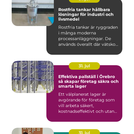
Rostfria tankar hållbara
lösningar för industri och
livsmedel
Rostfria tankar är ryggraden
i många moderna
processanläggningar. De
används överallt där vätskor,
k...
31. jul
Effektiva pallställ i Örebro
så skapar företag säkra och
smarta lager
Ett välplanerat lager är
avgörande för företag som
vill arbeta säkert,
kostnadseffektivt och utan
on...
31. jul