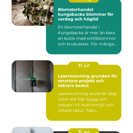
Blomsterhandel
kungsbacka blommor för
vardag och högtid
En blomsterhandel i
Kungsbacka är mer än bara
en butik med snittblommor
och krukväxter. För många
bl...
31. jul
Laserscanning grunden för
smartare projekt och
säkrare beslut
Laserscanning används idag
inom allt från bygg och
industri till kulturmiljö och
infrastruktur. Tekn...
31. jul