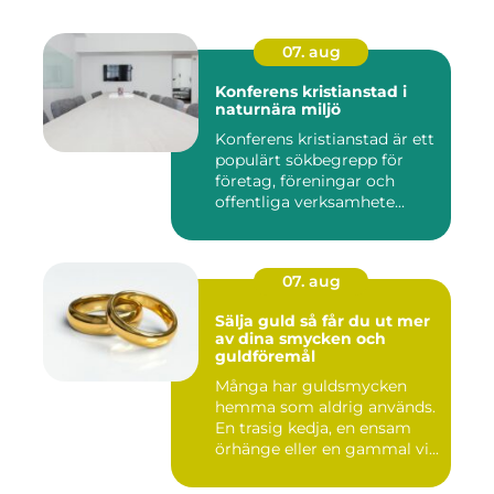
07. aug
Konferens kristianstad i
naturnära miljö
Konferens kristianstad är ett
populärt sökbegrepp för
företag, föreningar och
offentliga verksamhete...
07. aug
Sälja guld så får du ut mer
av dina smycken och
guldföremål
Många har guldsmycken
hemma som aldrig används.
En trasig kedja, en ensam
örhänge eller en gammal vi...