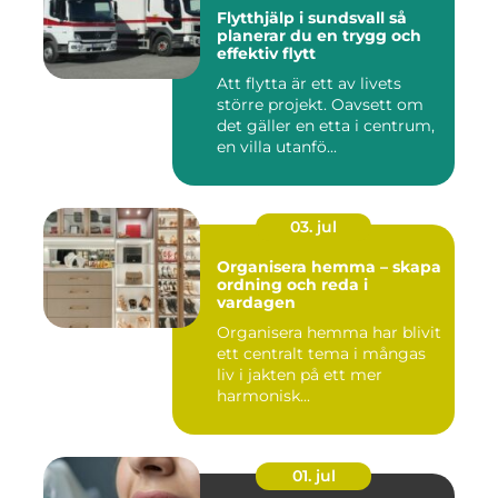
Flytthjälp i sundsvall så
planerar du en trygg och
effektiv flytt
Att flytta är ett av livets
större projekt. Oavsett om
det gäller en etta i centrum,
en villa utanfö...
03. jul
Organisera hemma – skapa
ordning och reda i
vardagen
Organisera hemma har blivit
ett centralt tema i mångas
liv i jakten på ett mer
harmonisk...
01. jul