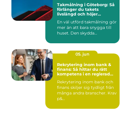
Takmålning i Göteborg: Så
förlänger du takets
livslängd och höjer
helhetsintrycket
En väl utförd takmålning gör
mer än att bara snygga till
huset. Den skydda...
05. jun
Rekrytering inom bank &
finans: Så hittar du rätt
kompetens i en reglerad
värld
Rekrytering inom bank och
finans skiljer sig tydligt från
många andra branscher. Krav
p&...