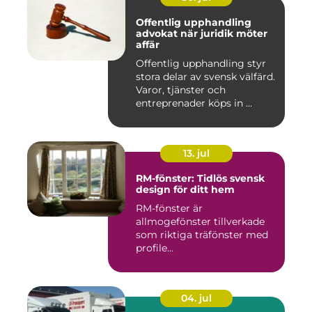
Offentlig upphandling
advokat när juridik möter
affär
Offentlig upphandling styr
stora delar av svensk välfärd.
Varor, tjänster och
entreprenader köps in ...
13. jul
RM-fönster: Tidlös svensk
design för ditt hem
RM-fönster är
allmogefönster tillverkade
som riktiga träfönster med
profile...
04. jul