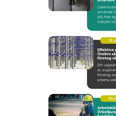
säkrare b
Laserscan
används i
allt från 
industri til
kulturmilj
infrastrukt
31. j
Effektiva p
Örebro så skapar
företag s
smarta la
Ett välpla
är avgöra
företag so
arbeta säk
kostnadsef
utan on...
30. j
Arbetsklä
Örkelljun
funktion,