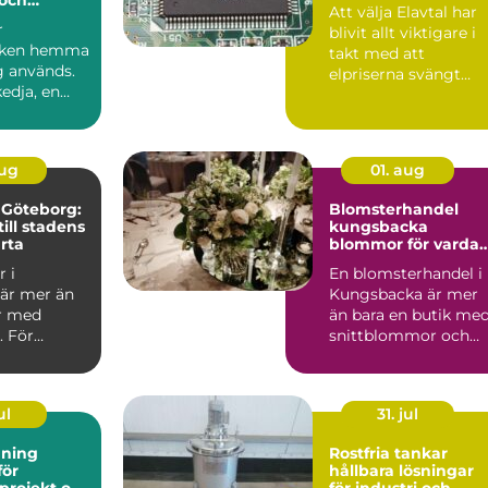
Att välja Elavtal har
mål
r
blivit allt viktigare i
cken hemma
takt med att
g används.
elpriserna svängt
kedja, en
kraftigt de senaste
änge eller
åre...
vi...
aug
01. aug
i Göteborg:
Blomsterhandel
ill stadens
kungsbacka
ärta
blommor för varda
och högtid
r i
En blomsterhandel i
är mer än
Kungsbacka är mer
or med
än bara en butik me
. För
snittblommor och
krukväxter. För
många bl...
ul
31. jul
nning
Rostfria tankar
för
hållbara lösningar
projekt och
för industri och