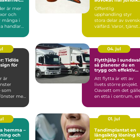
rt i
möter affär
der är mer
Offentlig
yxor och
upphandling styr
r många i
stora delar av svensk
ga handlar
välfärd. Varor, tjänst
gghet,
och entreprenader
köps in ...
ul
04. jul
r: Tidlös
Flytthjälp i sundsval
sign för
så planerar du en
trygg och effektiv
flytt
r är
Att flytta är ett av
nster
livets större projekt.
e som
Oavsett om det gäll
äfönster med
en etta i centrum, en
villa utanfö...
ul
01. jul
ra hemma –
Tandimplantat en
dning och
långsiktig lösning f
rdagen
ett starkt och