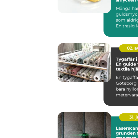
guldföre
Många ha
guldsmy
som aldri
En trasig 
ensam örh
en gammal 
02. 
Tygaffär 
En guide t
textila hj
En tygaffä
Göteborg 
bara hyll
metervara
många...
31. j
Lasersca
grunden 
smartare 