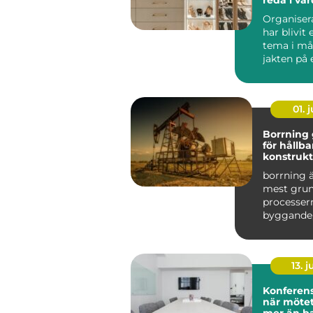
Organise
har blivit 
tema i mån
jakten på 
harmonisk.
01. j
Borrning grunden
för hållba
konstrukt
smarta pr
borrning ä
mest gru
processer
byggande,
infrastruk
vä...
13. j
Konferen
när möte
mer än ba