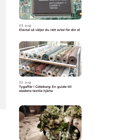
03. aug
Elavtal så väljer du rätt avtal för din el
02. aug
Tygaffär i Göteborg: En guide till
stadens textila hjärta