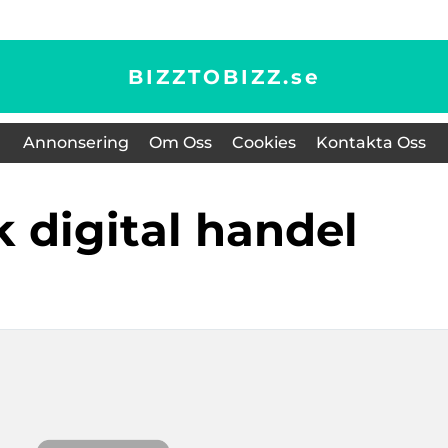
BIZZTOBIZZ.
se
Annonsering
Om Oss
Cookies
Kontakta Oss
k digital handel