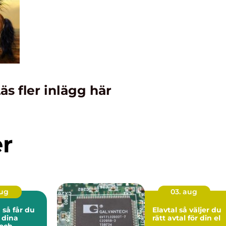
äs fler inlägg här
er
aug
03. aug
du
Elavtal så väljer du
 dina
rätt avtal för din el
och