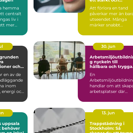
naturligt leende
ra hemma
Att förlora en tand
ett centralt
påverkar mer än bar
gas liv i
utseendet. Många
ett mer
märker snabbt
..
skillnad i hur de
tuggar, hu...
ul
30. jun
Arbetsmiljöutbildni
ra
g nyckeln till
ioner och
hållbara och trygga
ojekt
arbetsplatser
r en av de
En
ndläggande
Arbetsmiljöutbildni
na inom
handlar om att skap
 energi och
arbetsplatser där
tur. Utan
människor kan
prestera bra utan att
...
un
13. jun
s uppsala
Trappstädning i
t behöver
Stockholm: Så
ra en lokal
skapar du ett trygg