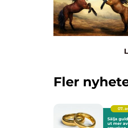
L
Fler nyhet
07. 
Sälja guld så får 
ut mer av
smycken 