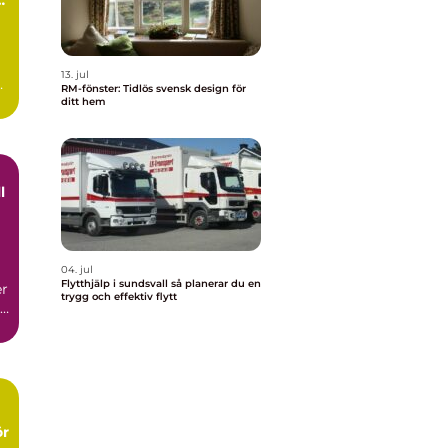
13. jul
er
RM-fönster: Tidlös svensk design för
ditt hem
l
04. jul
Flytthjälp i sundsvall så planerar du en
er
trygg och effektiv flytt
ör