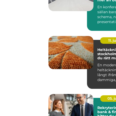
En konfer
sällan bar
schema, n
presentat
lokal med 
För...
11. j
Heltäckni
stockholm så väl
du rätt m
hem och 
En moder
heltäckni
långt ifrå
dammiga, 
golven m
från 70- oc
05. 
Rekryter
bank & fi
hittar du 