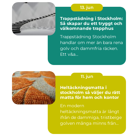
13. jun
Trappstädning i Stockholm:
Så skapar du ett tryggt och
välkomnande trapphus
Trappstädning Stockholm
handlar om mer än bara rena
golv och dammfria räcken.
Ett v&a...
11. jun
Heltäckningsmatta i
stockholm så väljer du rätt
matta för hem och kontor
En modern
heltäckningsmatta är långt
ifrån de dammiga, tristbeige
golven många minns från
70- och 80...