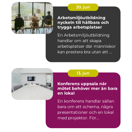
30. jun
Arbetsmiljöutbildning
nyckeln till hållbara och
trygga arbetsplatser
En Arbetsmiljöutbildning
handlar om att skapa
arbetsplatser där människor
kan prestera bra utan att ...
13. jun
Konferens uppsala när
mötet behöver mer än bara
en lokal
En konferens handlar sällan
bara om ett schema, några
presentationer och en lokal
med projektor. För...