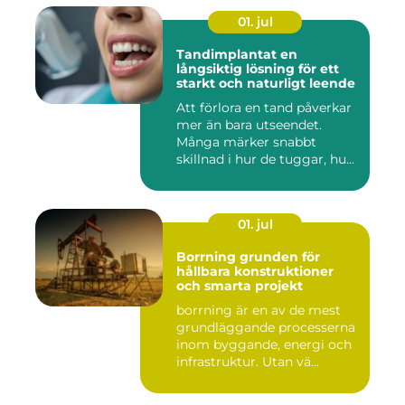
01. jul
Tandimplantat en
långsiktig lösning för ett
starkt och naturligt leende
Att förlora en tand påverkar
mer än bara utseendet.
Många märker snabbt
skillnad i hur de tuggar, hu...
01. jul
Borrning grunden för
hållbara konstruktioner
och smarta projekt
borrning är en av de mest
grundläggande processerna
inom byggande, energi och
infrastruktur. Utan vä...