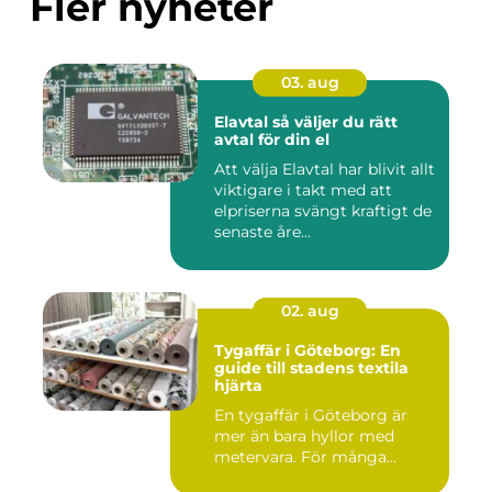
Fler nyheter
03. aug
Elavtal så väljer du rätt
avtal för din el
Att välja Elavtal har blivit allt
viktigare i takt med att
elpriserna svängt kraftigt de
senaste åre...
02. aug
Tygaffär i Göteborg: En
guide till stadens textila
hjärta
En tygaffär i Göteborg är
mer än bara hyllor med
metervara. För många...