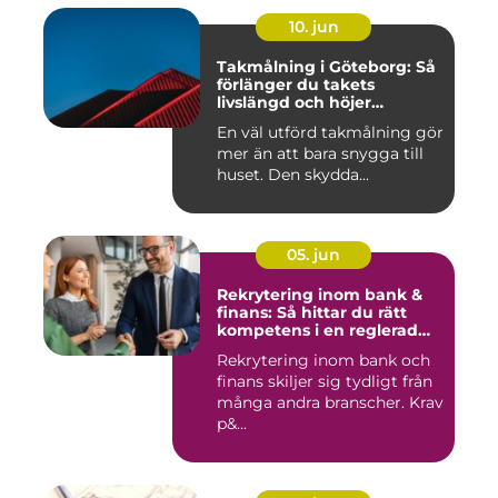
10. jun
Takmålning i Göteborg: Så
förlänger du takets
livslängd och höjer
helhetsintrycket
En väl utförd takmålning gör
mer än att bara snygga till
huset. Den skydda...
05. jun
Rekrytering inom bank &
finans: Så hittar du rätt
kompetens i en reglerad
värld
Rekrytering inom bank och
finans skiljer sig tydligt från
många andra branscher. Krav
p&...