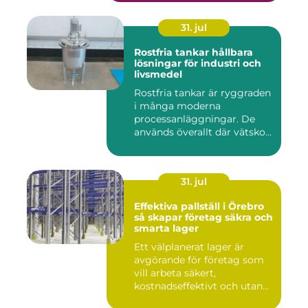
31. jul
Rostfria tankar hållbara
lösningar för industri och
livsmedel
Rostfria tankar är ryggraden
i många moderna
processanläggningar. De
används överallt där vätskor,
k...
31. jul
Effektiva pallställ i Örebro
så skapar företag säkra och
smarta lager
Ett välplanerat lager är
avgörande för företag som
vill arbeta säkert,
kostnadseffektivt och utan
on...