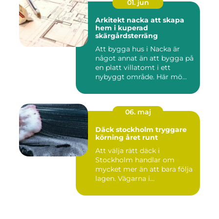
01. jun
Arkitekt nacka att skapa
hem i kuperad
skärgårdsterräng
Att bygga hus i Nacka är
något annat än att bygga på
en platt villatomt i ett
nybyggt område. Här mö...
06. maj
Däck stockholm tryggare
körning året runt
Att välja rätt däck i
Stockholm handlar om
mycket mer än att bara följa
lagen. Vägarna i
huvudstaden...