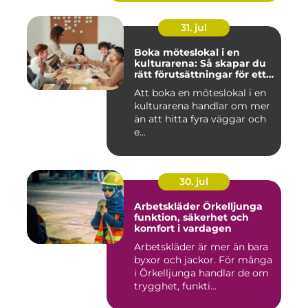
31. jul
Boka möteslokal i en
kulturarena: Så skapar du
rätt förutsättningar för ett
lyckat möte
Att boka en möteslokal i en
kulturarena handlar om mer
än att hitta fyra väggar och
e...
30. jul
Arbetskläder Örkelljunga
funktion, säkerhet och
komfort i vardagen
Arbetskläder är mer än bara
byxor och jackor. För många
i Örkelljunga handlar de om
trygghet, funkti...