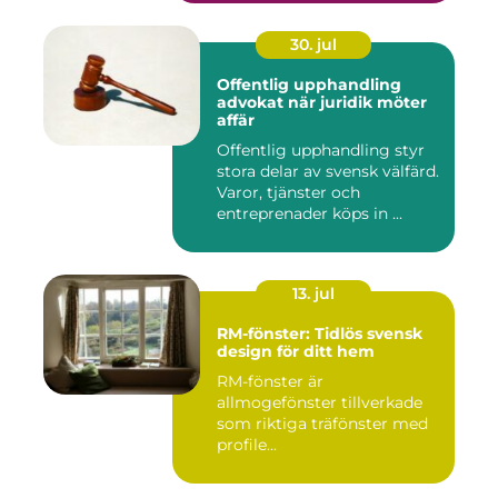
30. jul
Offentlig upphandling
advokat när juridik möter
affär
Offentlig upphandling styr
stora delar av svensk välfärd.
Varor, tjänster och
entreprenader köps in ...
13. jul
RM-fönster: Tidlös svensk
design för ditt hem
RM-fönster är
allmogefönster tillverkade
som riktiga träfönster med
profile...