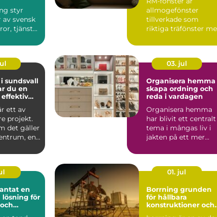
RM-fönster är
ng styr
allmogefönster
r av svensk
tillverkade som
ror, tjänster
riktiga träfönster m
prenader
profile...
ul
03. jul
 i sundsvall
Organisera hemma 
ar du en
skapa ordning och
 effektiv
reda i vardagen
är ett av
Organisera hemma
re projekt.
har blivit ett centralt
m det gäller
tema i mångas liv i
centrum, en
jakten på ett mer
...
harmonisk...
ul
01. jul
tat en
Borrning grunden
 lösning för
för hållbara
 och
konstruktioner och
 leende
smarta projekt