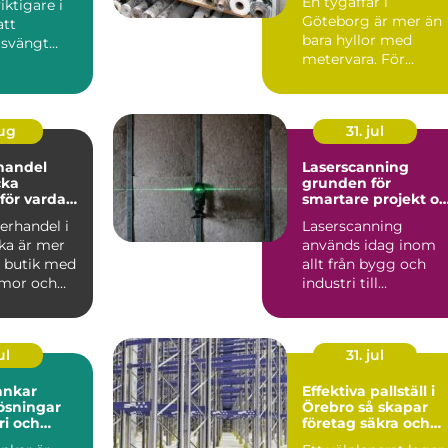
En tygaffär i
viktigare i
Göteborg är mer än
att
bara hyllor med
 svängt
metervara. För
e senaste
många...
aug
31. jul
handel
Laserscanning
cka
grunden för
för vardag
smartare projekt o
d
säkrare beslut
erhandel i
Laserscanning
ka är mer
används idag inom
n butik med
allt från bygg och
mmor och
industri till
. För
kulturmiljö och
.
infrastruktur. Tekn...
ul
31. jul
tankar
Effektiva pallställ i
lösningar
Örebro så skapar
ri och
företag säkra och
smarta lager