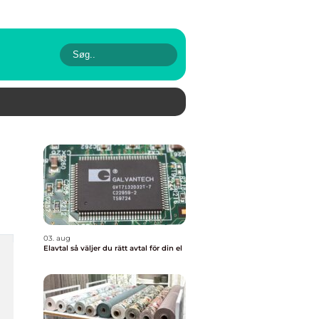
03. aug
Elavtal så väljer du rätt avtal för din el