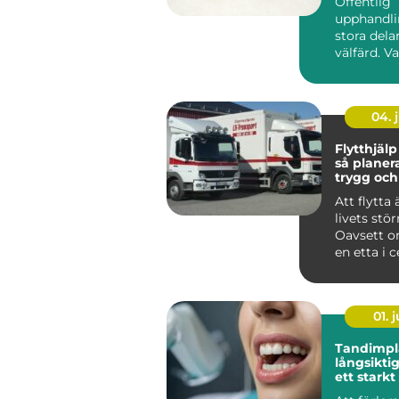
Offentlig
upphandli
stora dela
välfärd. Va
och entre
köps in ...
04. j
Flytthjälp
så planer
trygg och
flytt
Att flytta 
livets stör
Oavsett o
en etta i 
villa utanfö
01. j
Tandimplan
långsiktig
ett starkt
naturligt