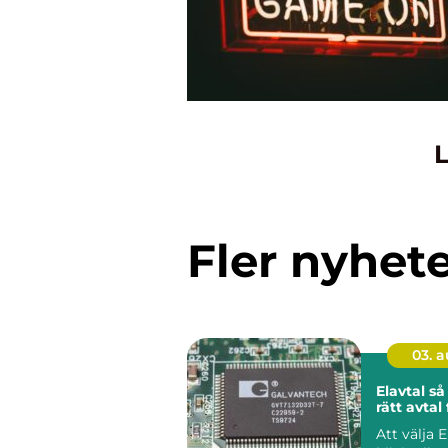
L
Fler nyhet
03. 
Elavtal så väljer du
rätt avtal 
Att välja E