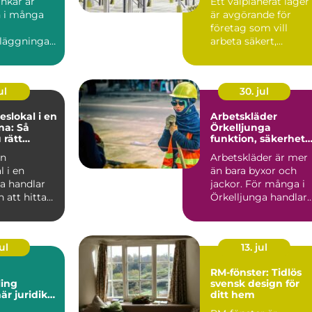
ankar är
Ett välplanerat lager
 i många
är avgörande för
företag som vill
läggningar.
arbeta säkert,
s överallt
kostnadseffektivt oc
, k...
utan on...
ul
30. jul
slokal i en
Arbetskläder
na: Så
Örkelljunga
 rätt
funktion, säkerhet
ningar för
och komfort i
en
Arbetskläder är mer
t möte
vardagen
 i en
än bara byxor och
na handlar
jackor. För många i
 att hitta
Örkelljunga handlar
r och e...
de om trygghet,
funkti...
ul
13. jul
RM-fönster: Tidlös
ing
svensk design för
ditt hem
är