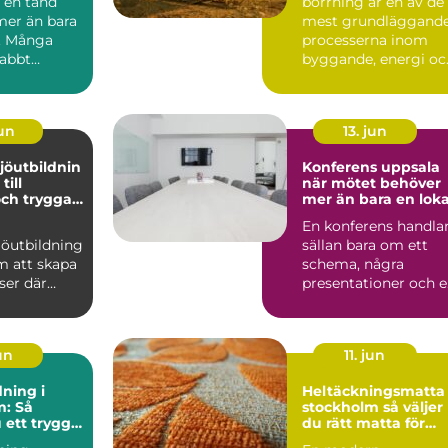
a en tand
borrning är en av de
mer än bara
mest grundläggand
. Många
processerna inom
abbt
byggande, energi oc
hur de
infrastruktur. Utan
..
vä...
jun
13. jun
jöutbildnin
Konferens uppsala
när mötet behöver
och trygga
mer än bara en loka
tser
En konferens handla
jöutbildning
sällan bara om ett
m att skapa
schema, några
ser där
presentationer och 
 kan
lokal med projektor.
ra utan att
För...
un
11. jun
ning i
Heltäckningsmatta 
m: Så
stockholm så väljer
 ett tryggt
du rätt matta för
omnande
hem och kontor