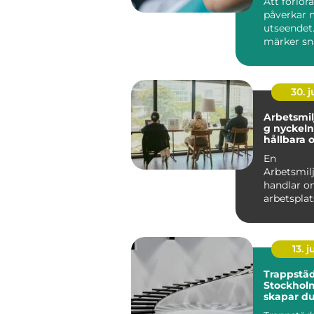
Att förlor
påverkar 
utseendet
märker sn
skillnad i 
tuggar, hu.
30. 
Arbetsmil
g nyckeln till
hållbara 
arbetspla
En
Arbetsmil
handlar o
arbetsplat
människor
prestera b
...
13. j
Trappstäd
Stockhol
skapar du
och välk