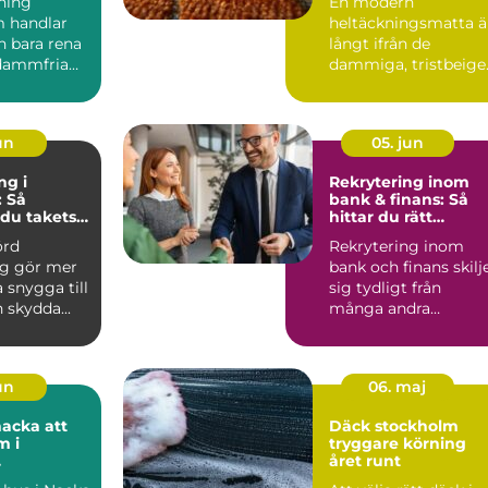
ning
En modern
 handlar
heltäckningsmatta ä
 bara rena
långt ifrån de
dammfria
dammiga, tristbeige
 v&a...
golven många minn
från 70- och 80...
jun
05. jun
ng i
Rekrytering inom
 Så
bank & finans: Så
 du takets
hittar du rätt
 och höjer
kompetens i en
örd
Rekrytering inom
trycket
reglerad värld
g gör mer
bank och finans skilj
a snygga till
sig tydligt från
 skydda...
många andra
branscher. Krav p&...
jun
06. maj
cka att
Däck stockholm
m i
tryggare körning
året runt
terräng