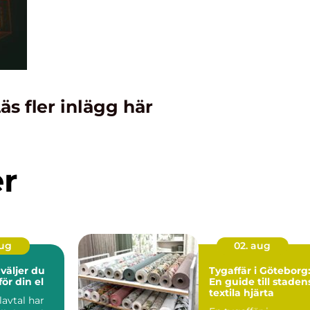
äs fler inlägg här
er
aug
02. aug
Tygaffär i Göteborg
för din el
En guide till staden
textila hjärta
lavtal har