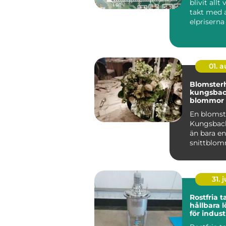
blivit allt 
takt med 
elpriserna
kraftigt d
åre...
01. 
Blomster
kungsba
blommor 
och högti
En blomst
Kungsbac
än bara e
snittblo
krukväxter
många bl..
31. j
Rostfria 
hållbara 
för indust
livsmedel