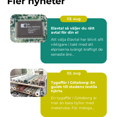
Fler nyheter
03. aug
Elavtal så väljer du rätt
avtal för din el
Att välja Elavtal har blivit allt
viktigare i takt med att
elpriserna svängt kraftigt de
senaste åre...
02. aug
Tygaffär i Göteborg: En
guide till stadens textila
hjärta
En tygaffär i Göteborg är
mer än bara hyllor med
metervara. För många...