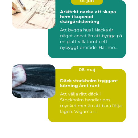
01. jun
Arkitekt nacka att skapa
hem i kuperad
skärgårdsterräng
Att bygga hus i Nacka är
något annat än att bygga på
en platt villatomt i ett
nybyggt område. Här mö...
06. maj
Däck stockholm tryggare
körning året runt
Att välja rätt däck i
Stockholm handlar om
mycket mer än att bara följa
lagen. Vägarna i
huvudstaden...