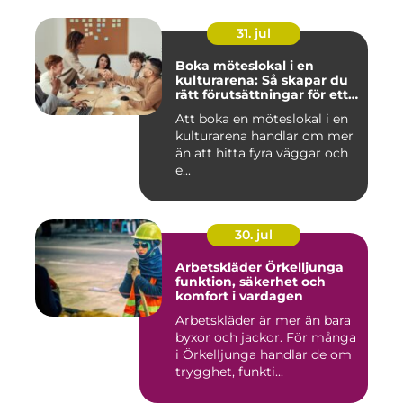
31. jul
Boka möteslokal i en
kulturarena: Så skapar du
rätt förutsättningar för ett
lyckat möte
Att boka en möteslokal i en
kulturarena handlar om mer
än att hitta fyra väggar och
e...
30. jul
Arbetskläder Örkelljunga
funktion, säkerhet och
komfort i vardagen
Arbetskläder är mer än bara
byxor och jackor. För många
i Örkelljunga handlar de om
trygghet, funkti...