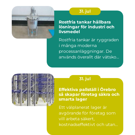
31. jul
Rostfria tankar hållbara
lösningar för industri och
livsmedel
Rostfria tankar är ryggraden
i många moderna
processanläggningar. De
används överallt där vätskor,
k...
31. jul
Effektiva pallställ i Örebro
så skapar företag säkra och
smarta lager
Ett välplanerat lager är
avgörande för företag som
vill arbeta säkert,
kostnadseffektivt och utan
on...