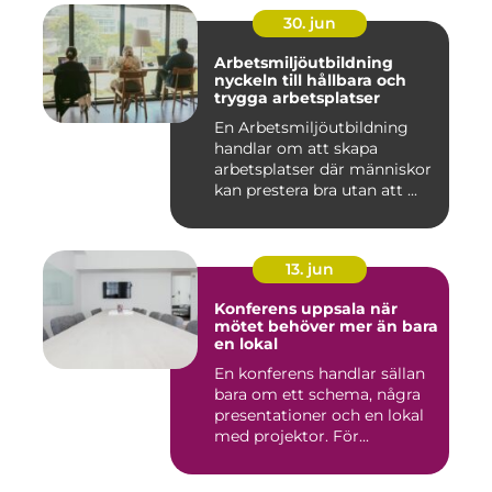
30. jun
Arbetsmiljöutbildning
nyckeln till hållbara och
trygga arbetsplatser
En Arbetsmiljöutbildning
handlar om att skapa
arbetsplatser där människor
kan prestera bra utan att ...
13. jun
Konferens uppsala när
mötet behöver mer än bara
en lokal
En konferens handlar sällan
bara om ett schema, några
presentationer och en lokal
med projektor. För...