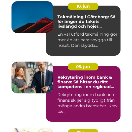
10. jun
Takmålning i Göteborg: Så
förlänger du takets
livslängd och höjer
helhetsintrycket
En väl utförd takmålning gör
mer än att bara snygga till
huset. Den skydda...
05. jun
Rekrytering inom bank &
finans: Så hittar du rätt
kompetens i en reglerad
värld
Rekrytering inom bank och
finans skiljer sig tydligt från
många andra branscher. Krav
p&...