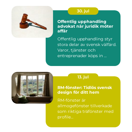
30. jul
Offentlig upphandling
advokat när juridik möter
affär
Offentlig upphandling styr
stora delar av svensk välfärd.
Varor, tjänster och
entreprenader köps in ...
13. jul
RM-fönster: Tidlös svensk
design för ditt hem
RM-fönster är
allmogefönster tillverkade
som riktiga träfönster med
profile...