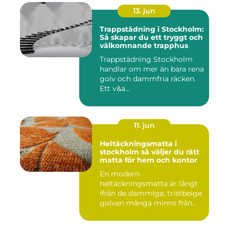
13. jun
Trappstädning i Stockholm:
Så skapar du ett tryggt och
välkomnande trapphus
Trappstädning Stockholm
handlar om mer än bara rena
golv och dammfria räcken.
Ett v&a...
11. jun
Heltäckningsmatta i
stockholm så väljer du rätt
matta för hem och kontor
En modern
heltäckningsmatta är långt
ifrån de dammiga, tristbeige
golven många minns från
70- och 80...