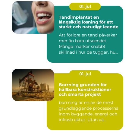
01. jul
Tandimplantat en
långsiktig lösning för ett
starkt och naturligt leende
Att förlora en tand påverkar
mer än bara utseendet.
Många märker snabbt
skillnad i hur de tuggar, hu...
01. jul
Borrning grunden för
hållbara konstruktioner
och smarta projekt
borrning är en av de mest
grundläggande processerna
inom byggande, energi och
infrastruktur. Utan vä...