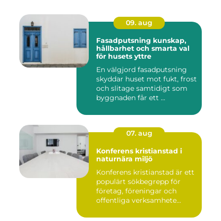
09. aug
Fasadputsning kunskap,
hållbarhet och smarta val
för husets yttre
En välgjord fasadputsning
skyddar huset mot fukt, frost
och slitage samtidigt som
byggnaden får ett ...
07. aug
Konferens kristianstad i
naturnära miljö
Konferens kristianstad är ett
populärt sökbegrepp för
företag, föreningar och
offentliga verksamhete...