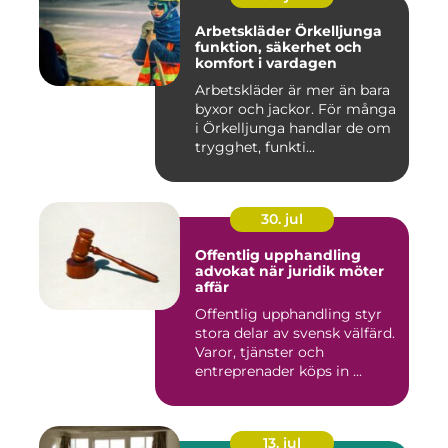
Arbetskläder Örkelljunga
funktion, säkerhet och
komfort i vardagen
Arbetskläder är mer än bara
byxor och jackor. För många
i Örkelljunga handlar de om
trygghet, funkti...
30. jul
Offentlig upphandling
advokat när juridik möter
affär
Offentlig upphandling styr
stora delar av svensk välfärd.
Varor, tjänster och
entreprenader köps in ...
13. jul