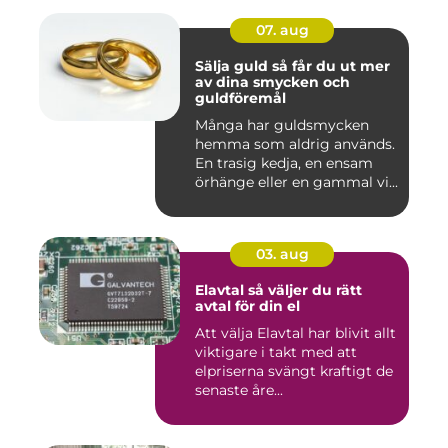
07. aug
Sälja guld så får du ut mer
av dina smycken och
guldföremål
Många har guldsmycken
hemma som aldrig används.
En trasig kedja, en ensam
örhänge eller en gammal vi...
03. aug
Elavtal så väljer du rätt
avtal för din el
Att välja Elavtal har blivit allt
viktigare i takt med att
elpriserna svängt kraftigt de
senaste åre...