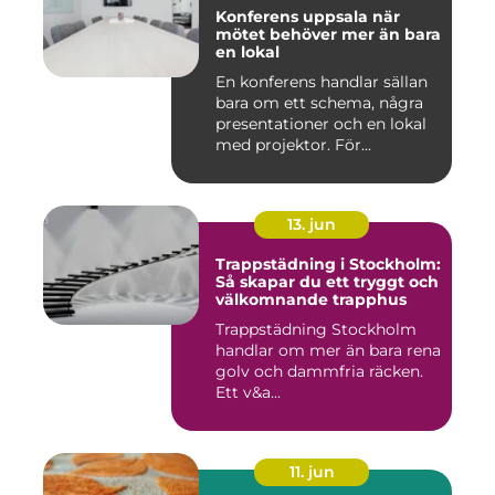
Konferens uppsala när
mötet behöver mer än bara
en lokal
En konferens handlar sällan
bara om ett schema, några
presentationer och en lokal
med projektor. För...
13. jun
Trappstädning i Stockholm:
Så skapar du ett tryggt och
välkomnande trapphus
Trappstädning Stockholm
handlar om mer än bara rena
golv och dammfria räcken.
Ett v&a...
11. jun