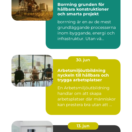
Borrning grunden för
hållbara konstruktioner
och smarta projekt
borrning är en av de mest
grundläggande processerna
inom byggande, energi och
infrastruktur. Utan vä...
30. jun
Arbetsmiljöutbildning
nyckeln till hållbara och
trygga arbetsplatser
En Arbetsmiljöutbildning
handlar om att skapa
arbetsplatser där människor
kan prestera bra utan att ...
13. jun