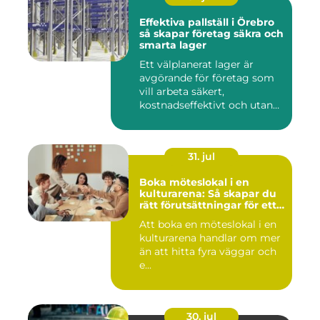
Effektiva pallställ i Örebro
så skapar företag säkra och
smarta lager
Ett välplanerat lager är
avgörande för företag som
vill arbeta säkert,
kostnadseffektivt och utan
on...
31. jul
Boka möteslokal i en
kulturarena: Så skapar du
rätt förutsättningar för ett
lyckat möte
Att boka en möteslokal i en
kulturarena handlar om mer
än att hitta fyra väggar och
e...
30. jul