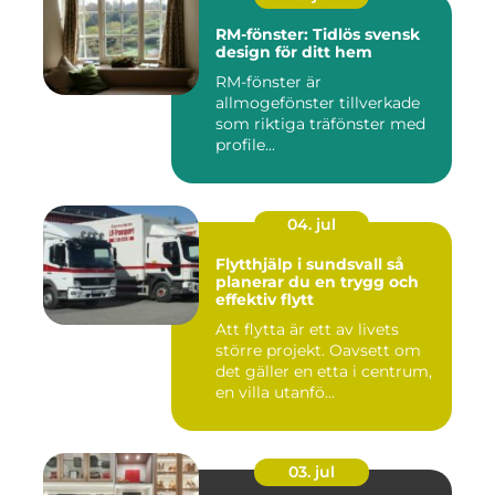
RM-fönster: Tidlös svensk
design för ditt hem
RM-fönster är
allmogefönster tillverkade
som riktiga träfönster med
profile...
04. jul
Flytthjälp i sundsvall så
planerar du en trygg och
effektiv flytt
Att flytta är ett av livets
större projekt. Oavsett om
det gäller en etta i centrum,
en villa utanfö...
03. jul