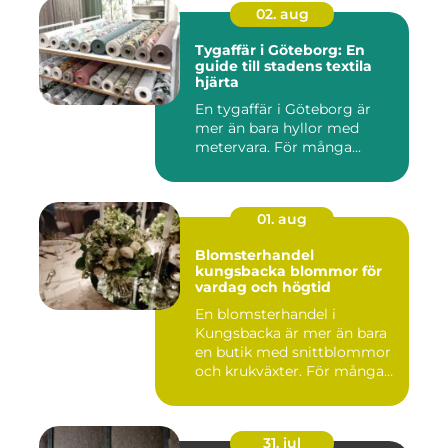
02. aug
Tygaffär i Göteborg: En
guide till stadens textila
hjärta
En tygaffär i Göteborg är
mer än bara hyllor med
metervara. För många...
01. aug
Blomsterhandel
kungsbacka blommor för
vardag och högtid
En blomsterhandel i
Kungsbacka är mer än bara
en butik med snittblommor
och krukväxter. För många
bl...
31. jul