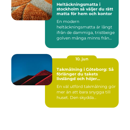
Heltäckningsmatta i
stockholm så väljer du rätt
matta för hem och kontor
En modern
heltäckningsmatta är långt
ifrån de dammiga, tristbeige
golven många minns från
70- och 80...
10. jun
Takmålning i Göteborg: Så
förlänger du takets
livslängd och höjer
helhetsintrycket
En väl utförd takmålning gör
mer än att bara snygga till
huset. Den skydda...