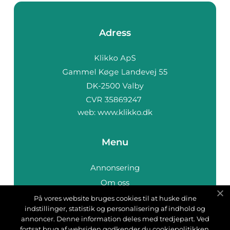
Adress
web:
www.klikko.dk
Menu
Annonsering
Om oss
Cookies
På vores website bruges cookies til at huske dine
indstillinger, statistik og personalisering af indhold og
Kontakta oss
annoncer. Denne information deles med tredjepart. Ved
Sitemap
fortsat brug af websiden godkender du cookiepolitikken.