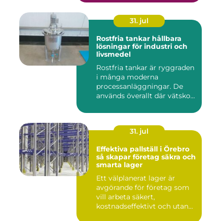
31. jul
Rostfria tankar hållbara
lösningar för industri och
livsmedel
Rostfria tankar är ryggraden
i många moderna
processanläggningar. De
används överallt där vätskor,
k...
31. jul
Effektiva pallställ i Örebro
så skapar företag säkra och
smarta lager
Ett välplanerat lager är
avgörande för företag som
vill arbeta säkert,
kostnadseffektivt och utan
on...