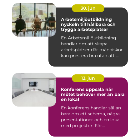
30. jun
Arbetsmiljöutbildning
nyckeln till hållbara och
trygga arbetsplatser
En Arbetsmiljöutbildning
handlar om att skapa
arbetsplatser där människor
kan prestera bra utan att ...
13. jun
Konferens uppsala när
mötet behöver mer än bara
en lokal
En konferens handlar sällan
bara om ett schema, några
presentationer och en lokal
med projektor. För...