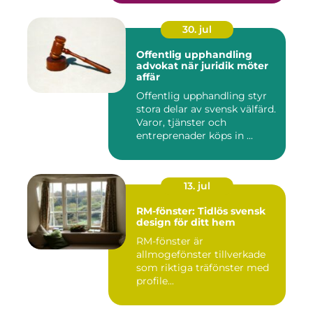
30. jul
Offentlig upphandling
advokat när juridik möter
affär
Offentlig upphandling styr
stora delar av svensk välfärd.
Varor, tjänster och
entreprenader köps in ...
13. jul
RM-fönster: Tidlös svensk
design för ditt hem
RM-fönster är
allmogefönster tillverkade
som riktiga träfönster med
profile...