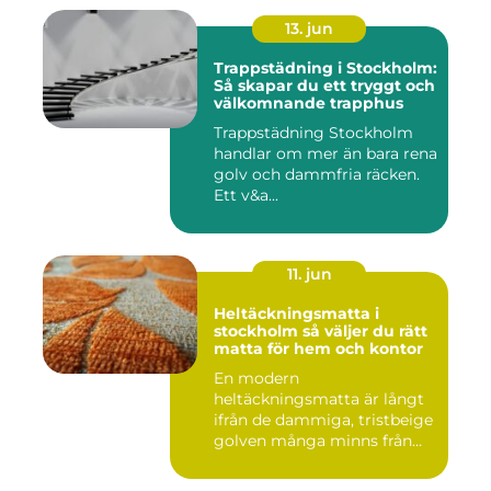
13. jun
Trappstädning i Stockholm:
Så skapar du ett tryggt och
välkomnande trapphus
Trappstädning Stockholm
handlar om mer än bara rena
golv och dammfria räcken.
Ett v&a...
11. jun
Heltäckningsmatta i
stockholm så väljer du rätt
matta för hem och kontor
En modern
heltäckningsmatta är långt
ifrån de dammiga, tristbeige
golven många minns från
70- och 80...