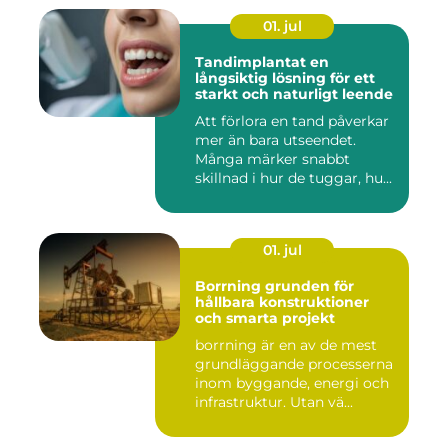
01. jul
Tandimplantat en
långsiktig lösning för ett
starkt och naturligt leende
Att förlora en tand påverkar
mer än bara utseendet.
Många märker snabbt
skillnad i hur de tuggar, hu...
01. jul
Borrning grunden för
hållbara konstruktioner
och smarta projekt
borrning är en av de mest
grundläggande processerna
inom byggande, energi och
infrastruktur. Utan vä...