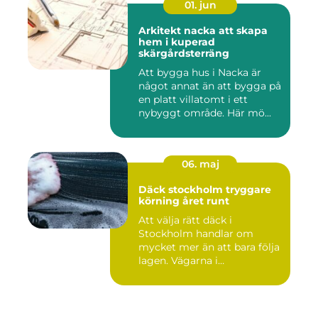
01. jun
Arkitekt nacka att skapa
hem i kuperad
skärgårdsterräng
Att bygga hus i Nacka är
något annat än att bygga på
en platt villatomt i ett
nybyggt område. Här mö...
06. maj
Däck stockholm tryggare
körning året runt
Att välja rätt däck i
Stockholm handlar om
mycket mer än att bara följa
lagen. Vägarna i
huvudstaden...