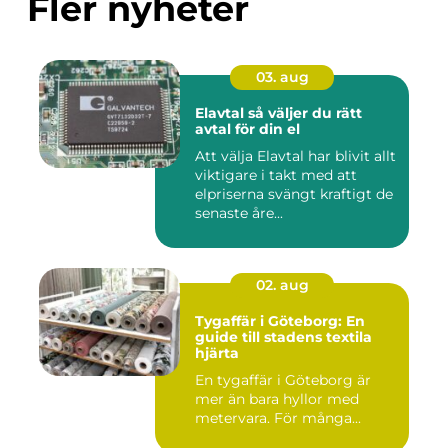
Fler nyheter
03. aug
Elavtal så väljer du rätt
avtal för din el
Att välja Elavtal har blivit allt
viktigare i takt med att
elpriserna svängt kraftigt de
senaste åre...
02. aug
Tygaffär i Göteborg: En
guide till stadens textila
hjärta
En tygaffär i Göteborg är
mer än bara hyllor med
metervara. För många...