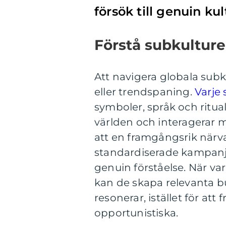
försök till genuin kul
Förstå subkultur
Att navigera globala subk
eller trendspaning.
Varje 
symboler, språk och ritu
världen och interagerar 
att en framgångsrik närv
standardiserade kampanj
genuin förståelse. När va
kan de skapa relevanta 
resonerar, istället för at
opportunistiska.