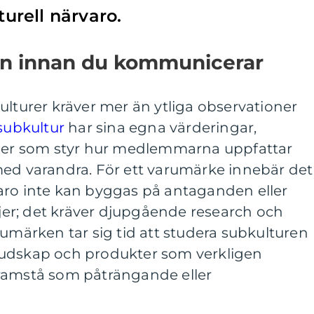
turell närvaro.
en innan du kommunicerar
ulturer kräver mer än ytliga observationer
subkultur
har sina egna värderingar,
aler som styr hur medlemmarna uppfattar
med varandra. För ett varumärke innebär det
aro inte kan byggas på antaganden eller
er; det kräver djupgående research och
rumärken tar sig tid att studera subkulturen
budskap och produkter som verkligen
t framstå som påträngande eller