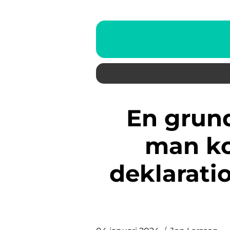
En grundlig guide om hur
man ko
deklaratio