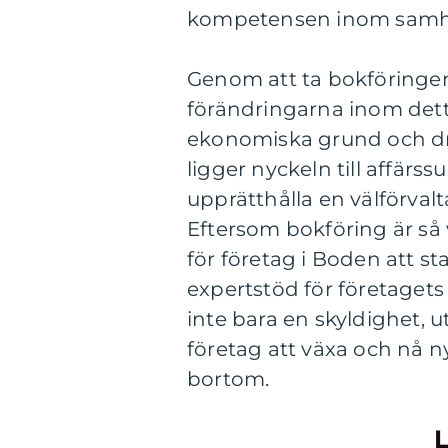
kompetensen inom samhä
Genom att ta bokföringen 
förändringarna inom dett
ekonomiska grund och dr
ligger nyckeln till affärs
upprätthålla en välförva
Eftersom bokföring är så v
för företag i Boden att s
expertstöd för företagets
inte bara en skyldighet, 
företag att växa och nå 
bortom.
L