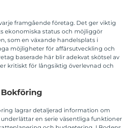
varje framgående företag. Det ger viktig
ts ekonomiska status och möjliggör
n, som en växande handelsplats i
ga möjligheter för affärsutveckling och
retag baserade här blir adekvat skötsel av
 kritiskt för långsiktig överlevnad och
 Bokföring
ing lagrar detaljerad information om
t underlättar en serie väsentliga funktioner
skatteplanering och budgetering. I Bodens