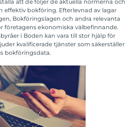
ställa att de följer de aktuella normerna och
h effektiv bokföring. Efterlevnad av lagar
gen, Bokföringslagen och andra relevanta
l för företagens ekonomiska välbefinnande.
yråer i Boden kan vara till stor hjälp för
uder kvalificerade tjänster som säkerställer
ts bokföringsdata.