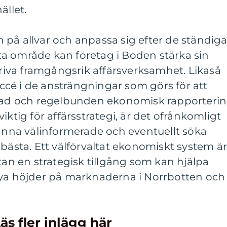
llet.
på allvar och anpassa sig efter de ständig
a område kan företag i Boden stärka sin
iva framgångsrik affärsverksamhet. Likaså
succé i de ansträngningar som görs för att
ltad och regelbunden ekonomisk rapporterin
iktig för affärsstrategi, är det ofrånkomligt
tanna välinformerade och eventuellt söka
 bästa. Ett välförvaltat ekonomiskt system ä
utan en strategisk tillgång som kan hjälpa
nya höjder på marknaderna i Norrbotten och
äs fler inlägg här