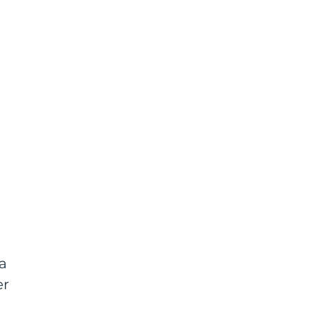
s
ka
er