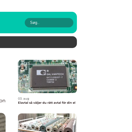
03. aug
ion
Elavtal så väljer du rätt avtal för din el