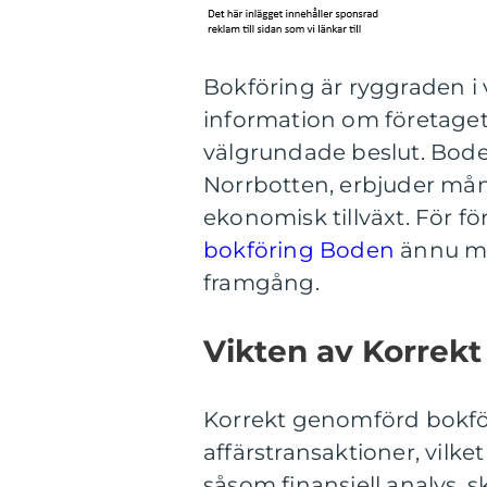
Bokföring är ryggraden i 
information om företage
välgrundade beslut. Bode
Norrbotten, erbjuder mån
ekonomisk tillväxt. För fö
bokföring Boden
ännu mer
framgång.
Vikten av Korrekt
Korrekt genomförd bokför
affärstransaktioner, vilke
såsom finansiell analys, 