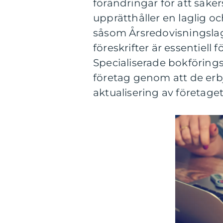
förändringar för att säker
upprätthåller en laglig oc
såsom Årsredovisningsla
föreskrifter är essentiel
Specialiserade bokföringsb
företag genom att de erbj
aktualisering av företage