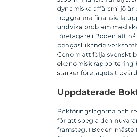
dynamiska affärsmiljö är d
noggranna finansiella uppg
undvika problem med ska
företagare i Boden att hål
pengaslukande verksamh
Genom att följa svenskt bo
ekonomisk rapportering blir
stärker företagets trovä
Uppdaterade Bokf
Bokföringslagarna och r
för att spegla den nuvar
framsteg. I Boden måste