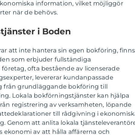
ekonomiska information, vilket möjliggör
ter när de behövs.
tjänster i Boden
ar att inte hantera sin egen bokföring, finn
oden som erbjuder fullständiga
 företag, ofta bestående av licenserade
gsexperter, levererar kundanpassade
g från grundläggande bokföring till
ing. Lokala bokförningstjänster kan hjälpa
från registrering av verksamheten, löpande
attedeklarationer till rådgivning i ekonomis
g. Genom att anlita lokala tjänsteleverantör
ekonomi av att hålla affärerna och