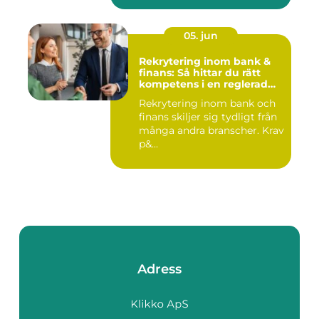
05. jun
Rekrytering inom bank &
finans: Så hittar du rätt
kompetens i en reglerad
värld
Rekrytering inom bank och
finans skiljer sig tydligt från
många andra branscher. Krav
p&...
Adress