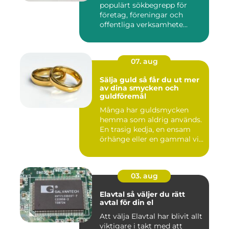
populärt sökbegrepp för
företag, föreningar och
offentliga verksamhete...
07. aug
Sälja guld så får du ut mer
av dina smycken och
guldföremål
Många har guldsmycken
hemma som aldrig används.
En trasig kedja, en ensam
örhänge eller en gammal vi...
03. aug
Elavtal så väljer du rätt
avtal för din el
Att välja Elavtal har blivit allt
viktigare i takt med att