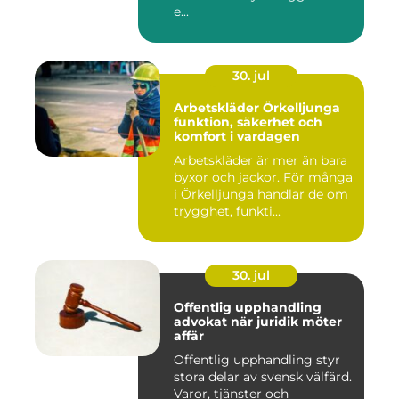
e...
30. jul
Arbetskläder Örkelljunga
funktion, säkerhet och
komfort i vardagen
Arbetskläder är mer än bara
byxor och jackor. För många
i Örkelljunga handlar de om
trygghet, funkti...
30. jul
Offentlig upphandling
advokat när juridik möter
affär
Offentlig upphandling styr
stora delar av svensk välfärd.
Varor, tjänster och