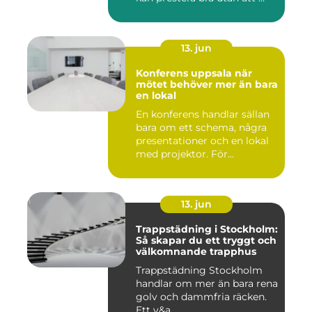
13. jun
Konferens uppsala när
mötet behöver mer än bara
en lokal
En konferens handlar sällan
bara om ett schema, några
presentationer och en lokal
med projektor. För...
13. jun
Trappstädning i Stockholm:
Så skapar du ett tryggt och
välkomnande trapphus
Trappstädning Stockholm
handlar om mer än bara rena
golv och dammfria räcken.
Ett v&a...