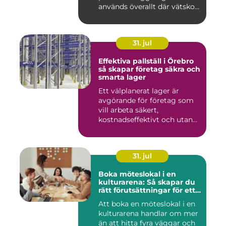
används överallt där vätskor,
k...
31. jul
Effektiva pallställ i Örebro
så skapar företag säkra och
smarta lager
Ett välplanerat lager är
avgörande för företag som
vill arbeta säkert,
kostnadseffektivt och utan
on...
31. jul
Boka möteslokal i en
kulturarena: Så skapar du
rätt förutsättningar för ett
lyckat möte
Att boka en möteslokal i en
kulturarena handlar om mer
än att hitta fyra väggar och