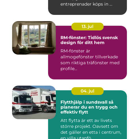
entreprenader köps in ...
13. jul
RM-fönster: Tidlös svensk
design för ditt hem
RM-fönster är
allmogefönster tillverkade
som riktiga träfönster med
profile...
04. jul
Flytthjälp i sundsvall så
planerar du en trygg och
effektiv flytt
Att flytta är ett av livets
större projekt. Oavsett om
det gäller en etta i centrum,
en villa utanfö...