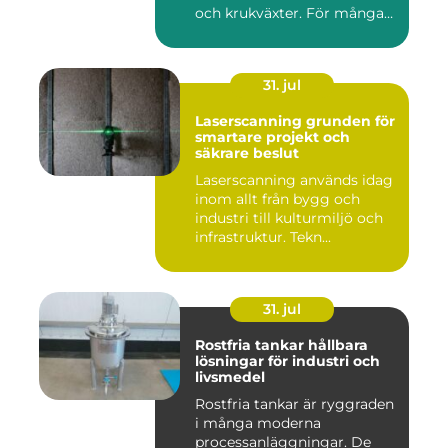
och krukväxter. För många
bl...
31. jul
Laserscanning grunden för
smartare projekt och
säkrare beslut
Laserscanning används idag
inom allt från bygg och
industri till kulturmiljö och
infrastruktur. Tekn...
31. jul
Rostfria tankar hållbara
lösningar för industri och
livsmedel
Rostfria tankar är ryggraden
i många moderna
processanläggningar. De