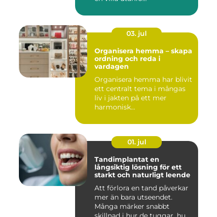
03. jul
Organisera hemma – skapa
ordning och reda i
vardagen
Organisera hemma har blivit
ett centralt tema i mångas
liv i jakten på ett mer
harmonisk...
01. jul
Tandimplantat en
långsiktig lösning för ett
starkt och naturligt leende
Att förlora en tand påverkar
mer än bara utseendet.
Många märker snabbt
skillnad i hur de tuggar, hu...