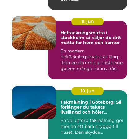
11. jun
Heltäckningsmatta i
stockholm så väljer du rätt
matta för hem och kontor
En modern
heltäckningsmatta är långt
ifrån de dammiga, tristbeige
golven många minns från
70- och 80...
10. jun
Takmålning i Göteborg: Så
förlänger du takets
livslängd och höjer
helhetsintrycket
En väl utförd takmålning gör
mer än att bara snygga till
huset. Den skydda...