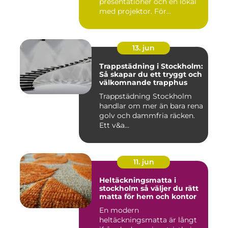
presentationer och en lokal
med projektor. För...
13. jun
Trappstädning i Stockholm:
Så skapar du ett tryggt och
välkomnande trapphus
Trappstädning Stockholm
handlar om mer än bara rena
golv och dammfria räcken.
Ett v&a...
11. jun
Heltäckningsmatta i
stockholm så väljer du rätt
matta för hem och kontor
En modern
heltäckningsmatta är långt