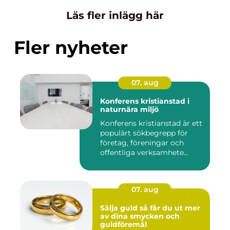
Läs fler inlägg här
Fler nyheter
07. aug
Konferens kristianstad i
naturnära miljö
Konferens kristianstad är ett
populärt sökbegrepp för
företag, föreningar och
offentliga verksamhete...
07. aug
Sälja guld så får du ut mer
av dina smycken och
guldföremål