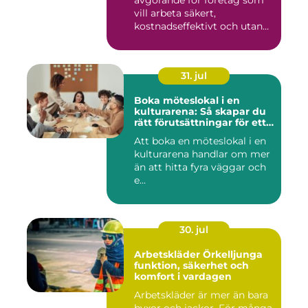
avgörande för företag som
vill arbeta säkert,
kostnadseffektivt och utan
on...
31. jul
Boka möteslokal i en
kulturarena: Så skapar du
rätt förutsättningar för ett
lyckat möte
Att boka en möteslokal i en
kulturarena handlar om mer
än att hitta fyra väggar och
e...
30. jul
Arbetskläder Örkelljunga
funktion, säkerhet och
komfort i vardagen
Arbetskläder är mer än bara