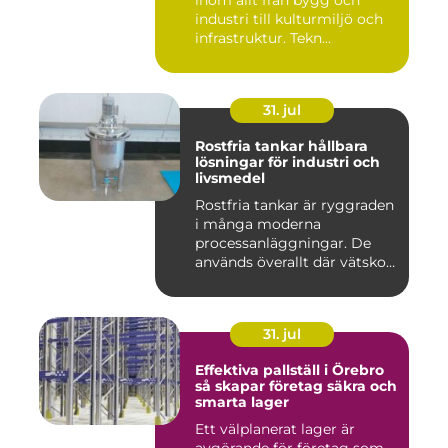
inom allt från bygg och
industri till kulturmiljö och
infrastruktur. Tekn...
31. jul
Rostfria tankar hållbara
lösningar för industri och
livsmedel
Rostfria tankar är ryggraden
i många moderna
processanläggningar. De
används överallt där vätskor,
k...
31. jul
Effektiva pallställ i Örebro
så skapar företag säkra och
smarta lager
Ett välplanerat lager är