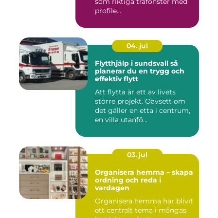
som riktiga träfönster med
profile...
04. jul
Flytthjälp i sundsvall så
planerar du en trygg och
effektiv flytt
Att flytta är ett av livets
större projekt. Oavsett om
det gäller en etta i centrum,
en villa utanfö...
03. jul
Organisera hemma – skapa
ordning och reda i
vardagen
Organisera hemma har blivit
ett centralt tema i mångas