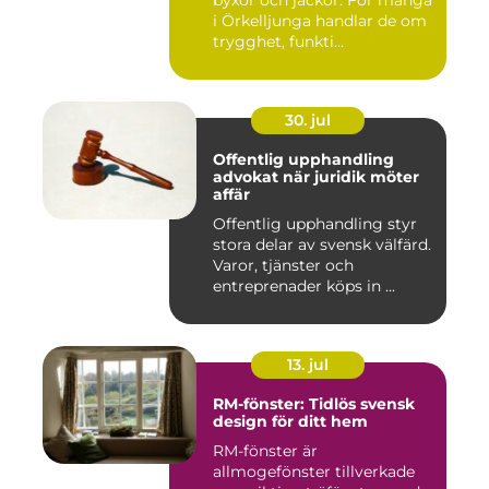
byxor och jackor. För många
i Örkelljunga handlar de om
trygghet, funkti...
30. jul
Offentlig upphandling
advokat när juridik möter
affär
Offentlig upphandling styr
stora delar av svensk välfärd.
Varor, tjänster och
entreprenader köps in ...
13. jul
RM-fönster: Tidlös svensk
design för ditt hem
RM-fönster är
allmogefönster tillverkade