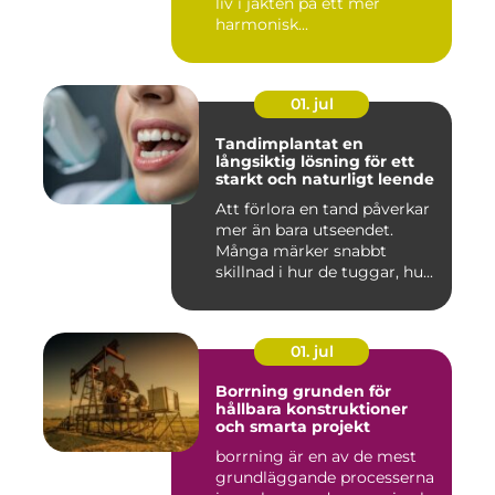
liv i jakten på ett mer
harmonisk...
01. jul
Tandimplantat en
långsiktig lösning för ett
starkt och naturligt leende
Att förlora en tand påverkar
mer än bara utseendet.
Många märker snabbt
skillnad i hur de tuggar, hu...
01. jul
Borrning grunden för
hållbara konstruktioner
och smarta projekt
borrning är en av de mest
grundläggande processerna