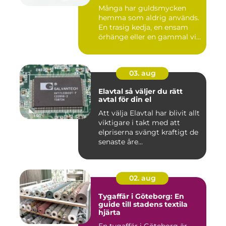
Många har guldsmycken
hemma som aldrig används.
En trasig kedja, en ensam
örhänge eller en gammal vi...
03. aug
Elavtal så väljer du rätt
avtal för din el
Att välja Elavtal har blivit allt
viktigare i takt med att
elpriserna svängt kraftigt de
senaste åre...
02. aug
Tygaffär i Göteborg: En
guide till stadens textila
hjärta