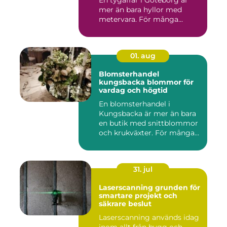
En tygaffär i Göteborg är
mer än bara hyllor med
metervara. För många...
01. aug
Blomsterhandel
kungsbacka blommor för
vardag och högtid
En blomsterhandel i
Kungsbacka är mer än bara
en butik med snittblommor
och krukväxter. För många
bl...
31. jul
Laserscanning grunden för
smartare projekt och
säkrare beslut
Laserscanning används idag