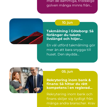
ifrån de dammiga, tristbeige
golven många minns från
70- och 80...
10. jun
Takmålning i Göteborg: Så
förlänger du takets
livslängd och höjer
helhetsintrycket
En väl utförd takmålning gör
mer än att bara snygga till
huset. Den skydda...
05. jun
Rekrytering inom bank &
finans: Så hittar du rätt
kompetens i en reglerad
värld
Rekrytering inom bank och
finans skiljer sig tydligt från
många andra branscher. Krav