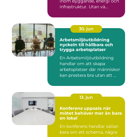
inom byggande, energi och
infrastruktur. Utan vä...
30. jun
Arbetsmiljöutbildning
nyckeln till hållbara och
trygga arbetsplatser
En Arbetsmiljöutbildning
handlar om att skapa
arbetsplatser där människor
kan prestera bra utan att ...
13. jun
Konferens uppsala när
mötet behöver mer än bara
en lokal
En konferens handlar sällan
bara om ett schema, några