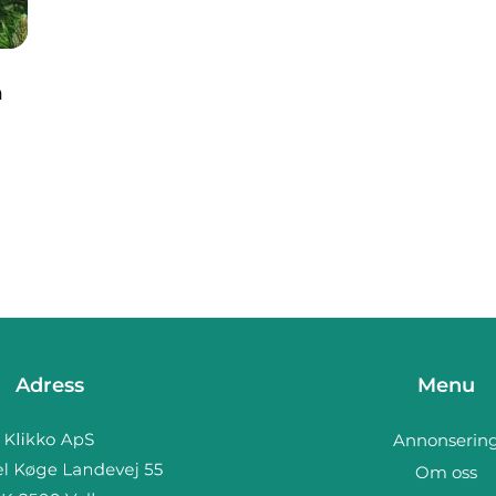
h
Adress
Menu
Annonserin
Om oss