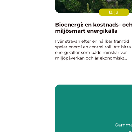
12. jul
Bioenergi: en kostnads- oc
miljösmart energikälla
I vår strävan efter en hållbar framtid
spelar energi en central roll. Att hitta
energikällor som både minskar vår
miljöpåverkan och är ekonomiskt
fördelaktiga har blivit allt viktigare. I
detta s...