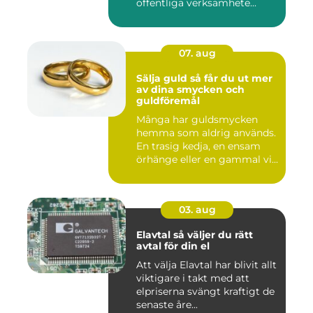
offentliga verksamhete...
07. aug
Sälja guld så får du ut mer
av dina smycken och
guldföremål
Många har guldsmycken
hemma som aldrig används.
En trasig kedja, en ensam
örhänge eller en gammal vi...
03. aug
Elavtal så väljer du rätt
avtal för din el
Att välja Elavtal har blivit allt
viktigare i takt med att
elpriserna svängt kraftigt de
senaste åre...