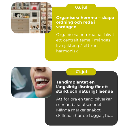
03. jul
Organisera hemma – skapa
ordning och reda i
vardagen
Organisera hemma har blivit
ett centralt tema i mångas
liv i jakten på ett mer
harmonisk...
01. jul
Tandimplantat en
långsiktig lösning för ett
starkt och naturligt leende
Att förlora en tand påverkar
mer än bara utseendet.
Många märker snabbt
skillnad i hur de tuggar, hu...