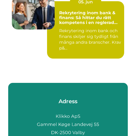
05. jun
Rekrytering inom bank &
finans: Så hittar du rätt
kompetens i en reglerad
värld
Rekrytering inom bank och
finans skiljer sig tydligt från
många andra branscher. Krav
p&...
Adress