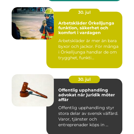
30. jul
Arbetskläder Örkelljunga
funktion, säkerhet och
komfort i vardagen
Arbetskläder är mer än bara
byxor och jackor. För många
i Örkelljunga handlar de om
trygghet, funkti...
30. jul
Offentlig upphandling
advokat när juridik möter
affär
Offentlig upphandling styr
stora delar av svensk välfärd.
Varor, tjänster och
entreprenader köps in ...