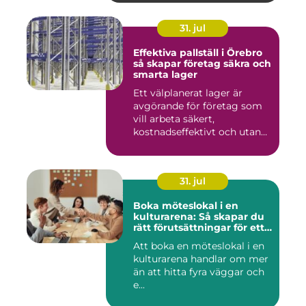
31. jul
Effektiva pallställ i Örebro
så skapar företag säkra och
smarta lager
Ett välplanerat lager är
avgörande för företag som
vill arbeta säkert,
kostnadseffektivt och utan
on...
31. jul
Boka möteslokal i en
kulturarena: Så skapar du
rätt förutsättningar för ett
lyckat möte
Att boka en möteslokal i en
kulturarena handlar om mer
än att hitta fyra väggar och
e...