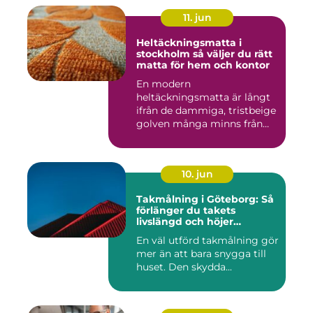
11. jun
Heltäckningsmatta i
stockholm så väljer du rätt
matta för hem och kontor
En modern
heltäckningsmatta är långt
ifrån de dammiga, tristbeige
golven många minns från
70- och 80...
10. jun
Takmålning i Göteborg: Så
förlänger du takets
livslängd och höjer
helhetsintrycket
En väl utförd takmålning gör
mer än att bara snygga till
huset. Den skydda...