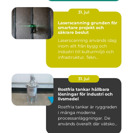
31. jul
Laserscanning grunden för
smartare projekt och
säkrare beslut
Laserscanning används idag
inom allt från bygg och
industri till kulturmiljö och
infrastruktur. Tekn...
31. jul
Rostfria tankar hållbara
lösningar för industri och
livsmedel
Rostfria tankar är ryggraden
i många moderna
processanläggningar. De
används överallt där vätskor,
k...