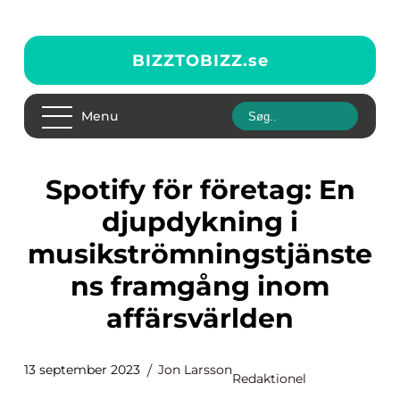
BIZZTOBIZZ.
se
Menu
Spotify för företag: En
djupdykning i
musikströmningstjänste
ns framgång inom
affärsvärlden
13 september 2023
Jon Larsson
Redaktionel