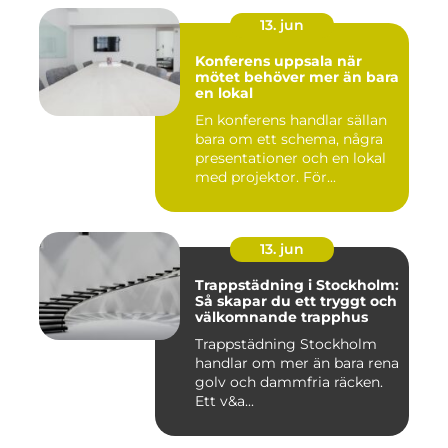
13. jun
Konferens uppsala när
mötet behöver mer än bara
en lokal
En konferens handlar sällan
bara om ett schema, några
presentationer och en lokal
med projektor. För...
13. jun
Trappstädning i Stockholm:
Så skapar du ett tryggt och
välkomnande trapphus
Trappstädning Stockholm
handlar om mer än bara rena
golv och dammfria räcken.
Ett v&a...