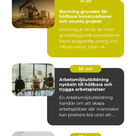
01. jul
Borrning grunden för
hållbara konstruktioner
och smarta projekt
borrning är en av de mest
grundläggande processerna
inom byggande, energi och
infrastruktur. Utan vä...
30. jun
Arbetsmiljöutbildning
nyckeln till hållbara och
trygga arbetsplatser
En Arbetsmiljöutbildning
handlar om att skapa
arbetsplatser där människor
kan prestera bra utan att ...