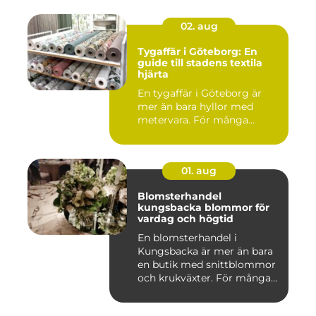
02. aug
Tygaffär i Göteborg: En
guide till stadens textila
hjärta
En tygaffär i Göteborg är
mer än bara hyllor med
metervara. För många...
01. aug
Blomsterhandel
kungsbacka blommor för
vardag och högtid
En blomsterhandel i
Kungsbacka är mer än bara
en butik med snittblommor
och krukväxter. För många
bl...