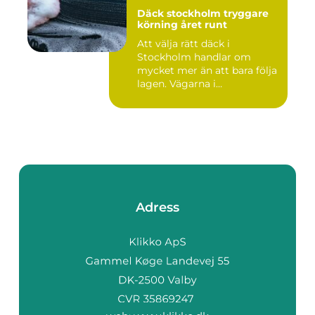
Däck stockholm tryggare
körning året runt
Att välja rätt däck i
Stockholm handlar om
mycket mer än att bara följa
lagen. Vägarna i
huvudstaden...
Adress