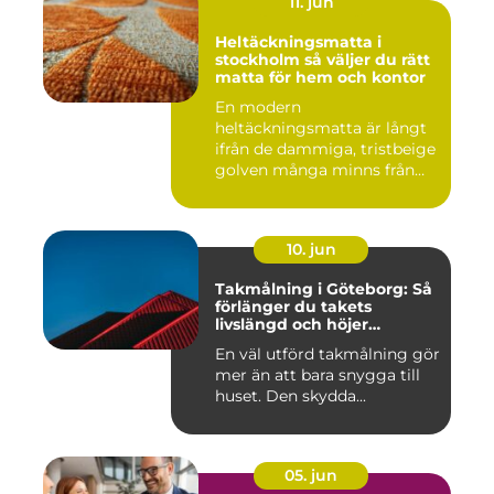
11. jun
Heltäckningsmatta i
stockholm så väljer du rätt
matta för hem och kontor
En modern
heltäckningsmatta är långt
ifrån de dammiga, tristbeige
golven många minns från
70- och 80...
10. jun
Takmålning i Göteborg: Så
förlänger du takets
livslängd och höjer
helhetsintrycket
En väl utförd takmålning gör
mer än att bara snygga till
huset. Den skydda...
05. jun