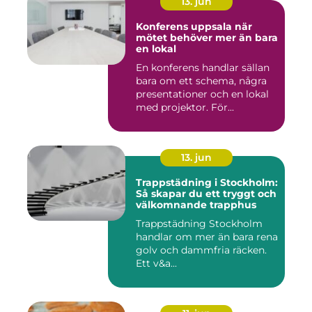
13. jun
Konferens uppsala när
mötet behöver mer än bara
en lokal
En konferens handlar sällan
bara om ett schema, några
presentationer och en lokal
med projektor. För...
13. jun
Trappstädning i Stockholm:
Så skapar du ett tryggt och
välkomnande trapphus
Trappstädning Stockholm
handlar om mer än bara rena
golv och dammfria räcken.
Ett v&a...