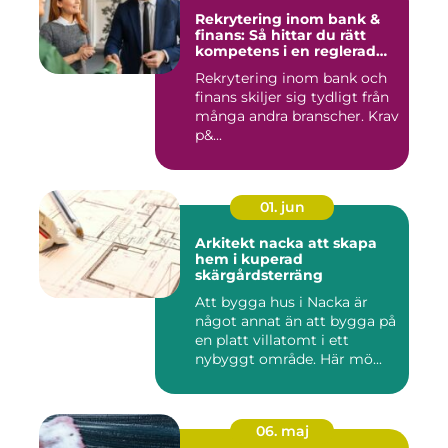
Rekrytering inom bank &
finans: Så hittar du rätt
kompetens i en reglerad
värld
Rekrytering inom bank och
finans skiljer sig tydligt från
många andra branscher. Krav
p&...
01. jun
Arkitekt nacka att skapa
hem i kuperad
skärgårdsterräng
Att bygga hus i Nacka är
något annat än att bygga på
en platt villatomt i ett
nybyggt område. Här mö...
06. maj