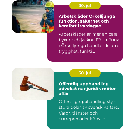
30. jul
Arbetskläder Örkelljunga
funktion, säkerhet och
komfort i vardagen
Arbetskläder är mer än bara
byxor och jackor. För många
i Örkelljunga handlar de om
trygghet, funkti...
30. jul
Offentlig upphandling
advokat när juridik möter
affär
Offentlig upphandling styr
stora delar av svensk välfärd.
Varor, tjänster och
entreprenader köps in ...