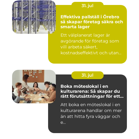
31. jul
Effektiva pallställ i Örebro
så skapar företag säkra och
smarta lager
Ett välplanerat lager är
avgörande för företag som
vill arbeta säkert,
kostnadseffektivt och utan
on...
31. jul
Boka möteslokal i en
kulturarena: Så skapar du
rätt förutsättningar för ett
lyckat möte
Att boka en möteslokal i en
kulturarena handlar om mer
än att hitta fyra väggar och
e...