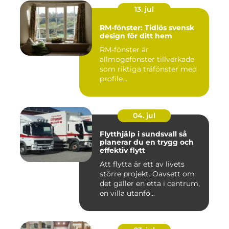
13. jul
RM-fönster: Tidlös svensk
design för ditt hem
RM-fönster är
allmogefönster tillverkade
som riktiga träfönster med
profile...
04. jul
Flytthjälp i sundsvall så
planerar du en trygg och
effektiv flytt
Att flytta är ett av livets
större projekt. Oavsett om
det gäller en etta i centrum,
en villa utanfö...