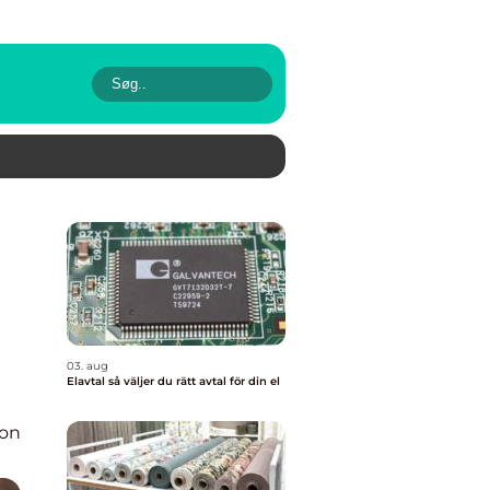
03. aug
Elavtal så väljer du rätt avtal för din el
ion