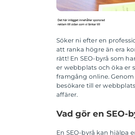
Söker ni efter en profess
att ranka högre än era ko
rätt! En SEO-byrå som ha
er webbplats och öka er s
framgång online. Genom at
besökare till er webbpla
affärer.
Vad gör en SEO-b
En SEO-byrå kan hjälpa e