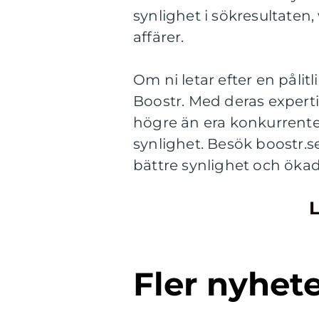
synlighet i sökresultaten, 
affärer.
Om ni letar efter en påli
Boostr. Med deras expert
högre än era konkurrente
synlighet. Besök boostr.s
bättre synlighet och öka
L
Fler nyhet