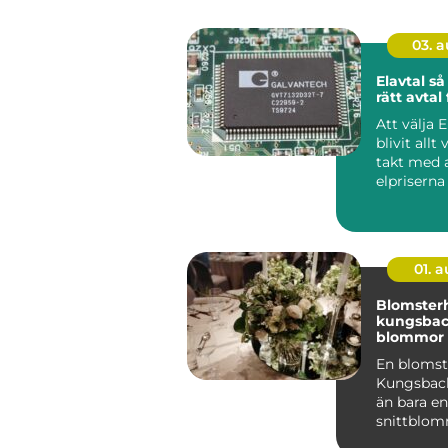
03. 
Elavtal så väljer du
rätt avtal 
Att välja E
blivit allt 
takt med 
elpriserna
kraftigt d
åre...
01. 
Blomster
kungsba
blommor 
och högti
En blomst
Kungsbac
än bara e
snittblo
krukväxter