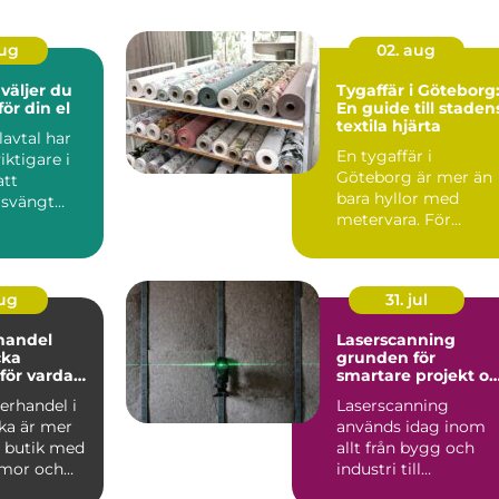
aug
02. aug
Tygaffär i Göteborg
för din el
En guide till staden
textila hjärta
lavtal har
En tygaffär i
viktigare i
Göteborg är mer än
att
bara hyllor med
 svängt
metervara. För
e senaste
många...
aug
31. jul
handel
Laserscanning
cka
grunden för
för vardag
smartare projekt o
d
säkrare beslut
erhandel i
Laserscanning
ka är mer
används idag inom
n butik med
allt från bygg och
mmor och
industri till
. För
kulturmiljö och