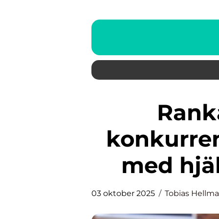
Ranka högre än era
konkurren
med hjä
03 oktober 2025
Tobias Hellm