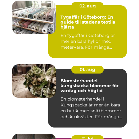
02. aug
Tygaffär i Göteborg: En
guide till stadens textila
hjärta
En tygaffär i Göteborg är
mer än bara hyllor med
metervara. För många...
01. aug
Blomsterhandel
kungsbacka blommor för
vardag och högtid
En blomsterhandel i
Kungsbacka är mer än bara
en butik med snittblommor
och krukväxter. För många
bl...