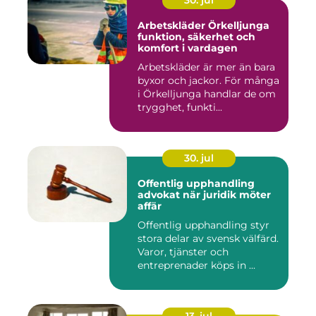
30. jul
Arbetskläder Örkelljunga
funktion, säkerhet och
komfort i vardagen
Arbetskläder är mer än bara
byxor och jackor. För många
i Örkelljunga handlar de om
trygghet, funkti...
30. jul
Offentlig upphandling
advokat när juridik möter
affär
Offentlig upphandling styr
stora delar av svensk välfärd.
Varor, tjänster och
entreprenader köps in ...