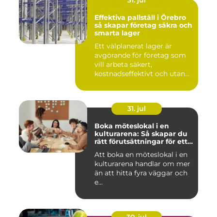
31. jul
Effektiva pallställ i Örebro
så skapar företag säkra och
smarta lager
Ett välplanerat lager är
avgörande för företag som
vill arbeta säkert,
kostnadseffektivt och utan
on...
31. jul
Boka möteslokal i en
kulturarena: Så skapar du
rätt förutsättningar för ett
lyckat möte
Att boka en möteslokal i en
kulturarena handlar om mer
än att hitta fyra väggar och
e...