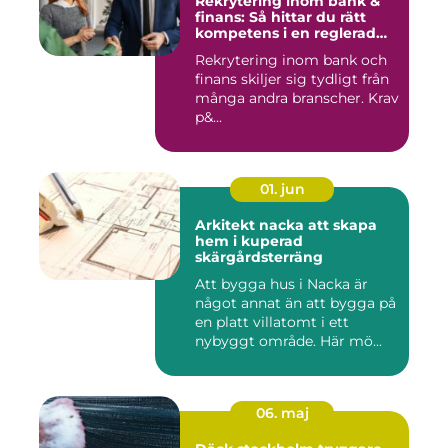
Rekrytering inom bank &
finans: Så hittar du rätt
kompetens i en reglerad
värld
Rekrytering inom bank och
finans skiljer sig tydligt från
många andra branscher. Krav
p&...
01. jun
Arkitekt nacka att skapa
hem i kuperad
skärgårdsterräng
Att bygga hus i Nacka är
något annat än att bygga på
en platt villatomt i ett
nybyggt område. Här mö...
06. maj