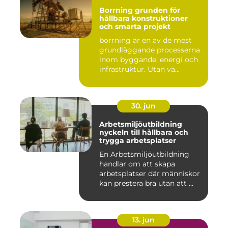
Borrning grunden för
hållbara konstruktioner
och smarta projekt
borrning är en av de mest
grundläggande processerna
inom byggande, energi och
infrastruktur. Utan vä...
30. jun
Arbetsmiljöutbildning
nyckeln till hållbara och
trygga arbetsplatser
En Arbetsmiljöutbildning
handlar om att skapa
arbetsplatser där människor
kan prestera bra utan att ...
13. jun