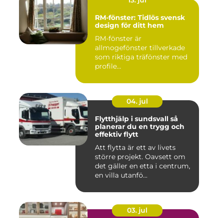
13. jul
RM-fönster: Tidlös svensk
design för ditt hem
RM-fönster är
allmogefönster tillverkade
som riktiga träfönster med
profile...
04. jul
Flytthjälp i sundsvall så
planerar du en trygg och
effektiv flytt
Att flytta är ett av livets
större projekt. Oavsett om
det gäller en etta i centrum,
en villa utanfö...
03. jul