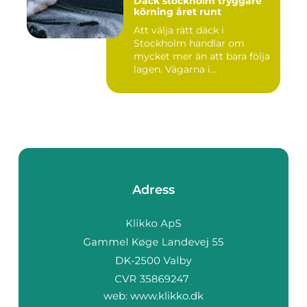
Däck stockholm tryggare
körning året runt
Att välja rätt däck i
Stockholm handlar om
mycket mer än att bara följa
lagen. Vägarna i
huvudstaden...
Adress
web:
www.klikko.dk