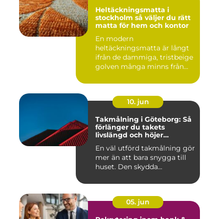
Heltäckningsmatta i
stockholm så väljer du rätt
matta för hem och kontor
En modern
heltäckningsmatta är långt
ifrån de dammiga, tristbeige
golven många minns från
70- och 80...
10. jun
Takmålning i Göteborg: Så
förlänger du takets
livslängd och höjer
helhetsintrycket
En väl utförd takmålning gör
mer än att bara snygga till
huset. Den skydda...
05. jun