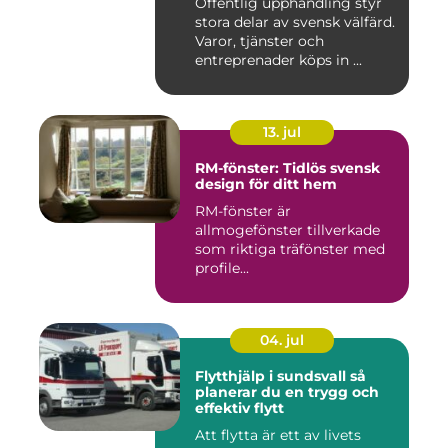
Offentlig upphandling styr
stora delar av svensk välfärd.
Varor, tjänster och
entreprenader köps in ...
13. jul
RM-fönster: Tidlös svensk
design för ditt hem
RM-fönster är
allmogefönster tillverkade
som riktiga träfönster med
profile...
04. jul
Flytthjälp i sundsvall så
planerar du en trygg och
effektiv flytt
Att flytta är ett av livets