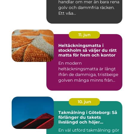
handlar om mer än bara rena
golv och dammfria räcken.
Ett v&a...
11. jun
Heltäckningsmatta i
stockholm så väljer du rätt
matta för hem och kontor
En modern
heltäckningsmatta är långt
ifrån de dammiga, tristbeige
golven många minns från
70- och 80...
10. jun
Takmålning i Göteborg: Så
förlänger du takets
livslängd och höjer
helhetsintrycket
En väl utförd takmålning gör