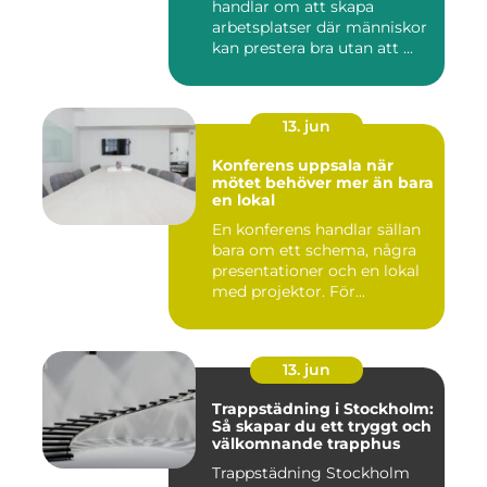
handlar om att skapa
arbetsplatser där människor
kan prestera bra utan att ...
13. jun
Konferens uppsala när
mötet behöver mer än bara
en lokal
En konferens handlar sällan
bara om ett schema, några
presentationer och en lokal
med projektor. För...
13. jun
Trappstädning i Stockholm:
Så skapar du ett tryggt och
välkomnande trapphus
Trappstädning Stockholm