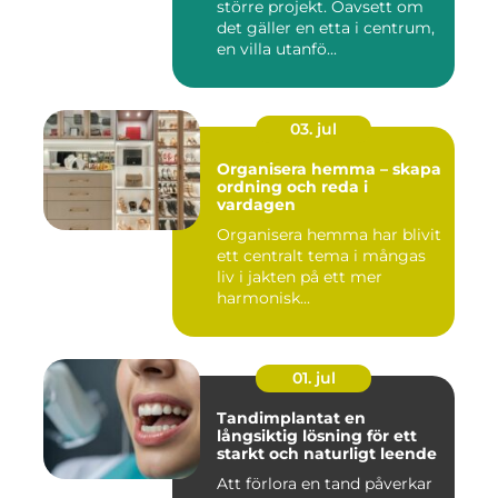
större projekt. Oavsett om
det gäller en etta i centrum,
en villa utanfö...
03. jul
Organisera hemma – skapa
ordning och reda i
vardagen
Organisera hemma har blivit
ett centralt tema i mångas
liv i jakten på ett mer
harmonisk...
01. jul
Tandimplantat en
långsiktig lösning för ett
starkt och naturligt leende
Att förlora en tand påverkar