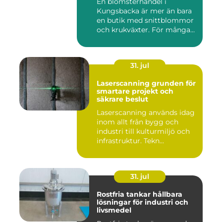
En blomsterhandel i
Kungsbacka är mer än bara
en butik med snittblommor
och krukväxter. För många
bl...
31. jul
Laserscanning grunden för
smartare projekt och
säkrare beslut
Laserscanning används idag
inom allt från bygg och
industri till kulturmiljö och
infrastruktur. Tekn...
31. jul
Rostfria tankar hållbara
lösningar för industri och
livsmedel