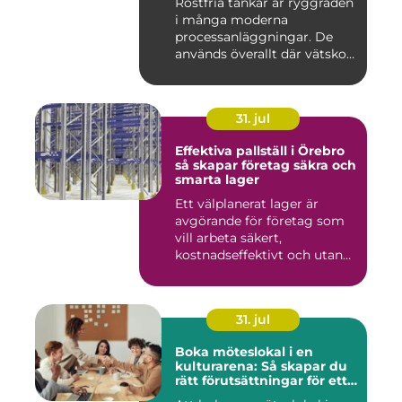
Rostfria tankar är ryggraden
i många moderna
processanläggningar. De
används överallt där vätskor,
k...
31. jul
Effektiva pallställ i Örebro
så skapar företag säkra och
smarta lager
Ett välplanerat lager är
avgörande för företag som
vill arbeta säkert,
kostnadseffektivt och utan
on...
31. jul
Boka möteslokal i en
kulturarena: Så skapar du
rätt förutsättningar för ett
lyckat möte