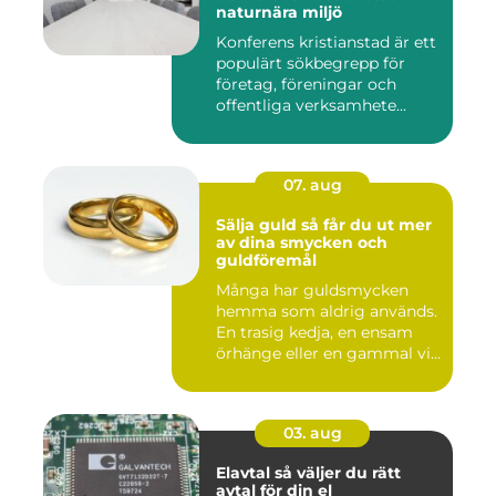
naturnära miljö
Konferens kristianstad är ett
populärt sökbegrepp för
företag, föreningar och
offentliga verksamhete...
07. aug
Sälja guld så får du ut mer
av dina smycken och
guldföremål
Många har guldsmycken
hemma som aldrig används.
En trasig kedja, en ensam
örhänge eller en gammal vi...
03. aug
Elavtal så väljer du rätt
avtal för din el