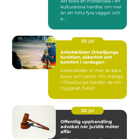
Att boka en möteslokal i en
kulturarena handlar om mer
än att hitta fyra väggar och
e...
30. jul
Arbetskläder Örkelljunga
funktion, säkerhet och
komfort i vardagen
Arbetskläder är mer än bara
byxor och jackor. För många
i Örkelljunga handlar de om
trygghet, funkti...
30. jul
Offentlig upphandling
advokat när juridik möter
affär