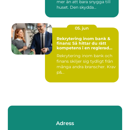
mer än att bara snygga till
huset. Den skydda...
05. jun
Rekrytering inom bank &
finans: Så hittar du rätt
kompetens i en reglerad
värld
Rekrytering inom bank och
finans skiljer sig tydligt från
många andra branscher. Krav
p&...
Adress