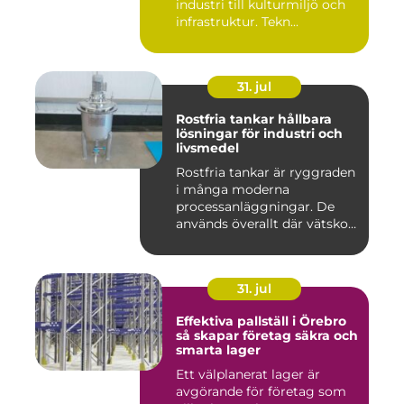
industri till kulturmiljö och
infrastruktur. Tekn...
31. jul
Rostfria tankar hållbara
lösningar för industri och
livsmedel
Rostfria tankar är ryggraden
i många moderna
processanläggningar. De
används överallt där vätskor,
k...
31. jul
Effektiva pallställ i Örebro
så skapar företag säkra och
smarta lager
Ett välplanerat lager är
avgörande för företag som