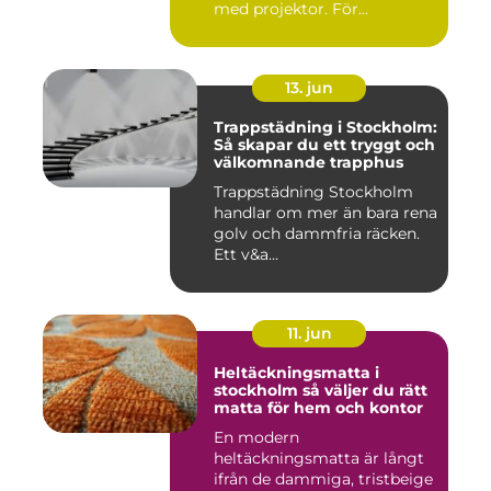
med projektor. För...
13. jun
Trappstädning i Stockholm:
Så skapar du ett tryggt och
välkomnande trapphus
Trappstädning Stockholm
handlar om mer än bara rena
golv och dammfria räcken.
Ett v&a...
11. jun
Heltäckningsmatta i
stockholm så väljer du rätt
matta för hem och kontor
En modern
heltäckningsmatta är långt
ifrån de dammiga, tristbeige