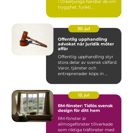
i Örkelljunga handlar de om
trygghet, funkti...
30. jul
Offentlig upphandling
advokat när juridik möter
affär
Offentlig upphandling styr
stora delar av svensk välfärd.
Varor, tjänster och
entreprenader köps in ...
13. jul
RM-fönster: Tidlös svensk
design för ditt hem
RM-fönster är
allmogefönster tillverkade
som riktiga träfönster med