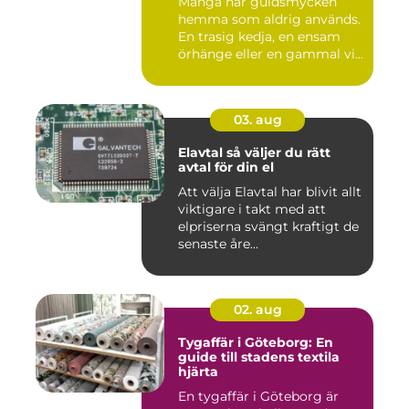
Många har guldsmycken
hemma som aldrig används.
En trasig kedja, en ensam
örhänge eller en gammal vi...
03. aug
Elavtal så väljer du rätt
avtal för din el
Att välja Elavtal har blivit allt
viktigare i takt med att
elpriserna svängt kraftigt de
senaste åre...
02. aug
Tygaffär i Göteborg: En
guide till stadens textila
hjärta
En tygaffär i Göteborg är