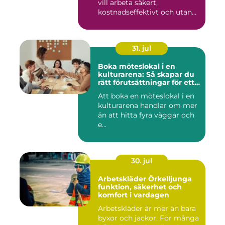
vill arbeta säkert,
kostnadseffektivt och utan
on...
31. jul
Boka möteslokal i en
kulturarena: Så skapar du
rätt förutsättningar för ett
lyckat möte
Att boka en möteslokal i en
kulturarena handlar om mer
än att hitta fyra väggar och
e...
30. jul
Arbetskläder Örkelljunga
funktion, säkerhet och
komfort i vardagen
Arbetskläder är mer än bara
byxor och jackor. För många