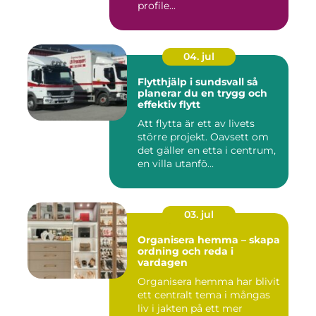
profile...
04. jul
Flytthjälp i sundsvall så
planerar du en trygg och
effektiv flytt
Att flytta är ett av livets
större projekt. Oavsett om
det gäller en etta i centrum,
en villa utanfö...
03. jul
Organisera hemma – skapa
ordning och reda i
vardagen
Organisera hemma har blivit
ett centralt tema i mångas
liv i jakten på ett mer