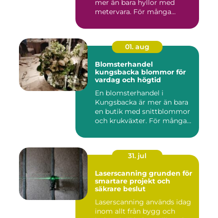
mer än bara hyllor med
metervara. För många...
01. aug
Blomsterhandel
kungsbacka blommor för
vardag och högtid
En blomsterhandel i
Kungsbacka är mer än bara
en butik med snittblommor
och krukväxter. För många
bl...
31. jul
Laserscanning grunden för
smartare projekt och
säkrare beslut
Laserscanning används idag
inom allt från bygg och