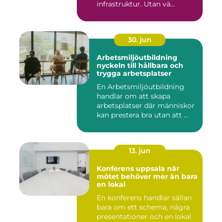
infrastruktur. Utan vä...
30. jun
Arbetsmiljöutbildning
nyckeln till hållbara och
trygga arbetsplatser
En Arbetsmiljöutbildning
handlar om att skapa
arbetsplatser där människor
kan prestera bra utan att ...
13. jun
Konferens uppsala när
mötet behöver mer än bara
en lokal
En konferens handlar sällan
bara om ett schema, några
presentationer och en lokal