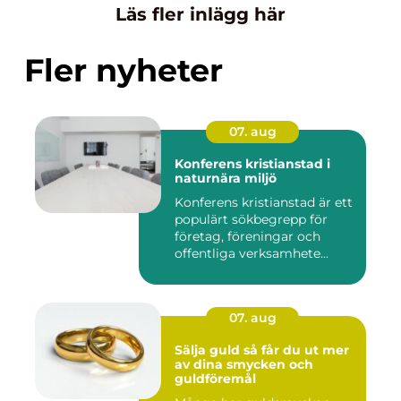
Läs fler inlägg här
Fler nyheter
07. aug
Konferens kristianstad i
naturnära miljö
Konferens kristianstad är ett
populärt sökbegrepp för
företag, föreningar och
offentliga verksamhete...
07. aug
Sälja guld så får du ut mer
av dina smycken och
guldföremål