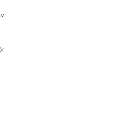
av
ör