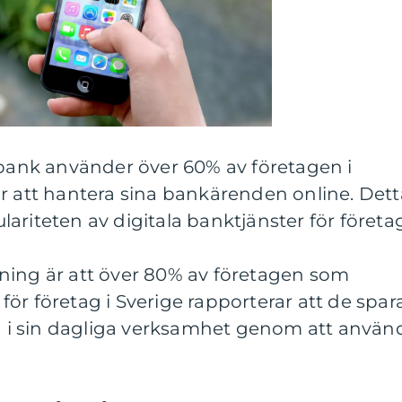
dbank använder över 60% av företagen i
r att hantera sina bankärenden online. Dett
ariteten av digitala banktjänster för företa
ning är att över 80% av företagen som
ör företag i Sverige rapporterar att de spar
en i sin dagliga verksamhet genom att använ