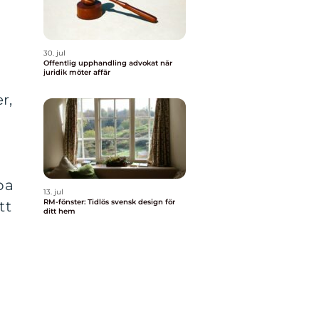
30. jul
Offentlig upphandling advokat när
juridik möter affär
n
r,
n
pa
13. jul
RM-fönster: Tidlös svensk design för
tt
ditt hem