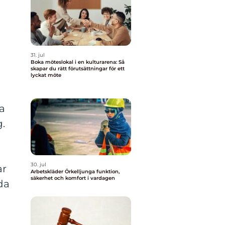
31. jul
Boka möteslokal i en kulturarena: Så
skapar du rätt förutsättningar för ett
lyckat möte
a
g.
30. jul
ar
Arbetskläder Örkelljunga funktion,
säkerhet och komfort i vardagen
da