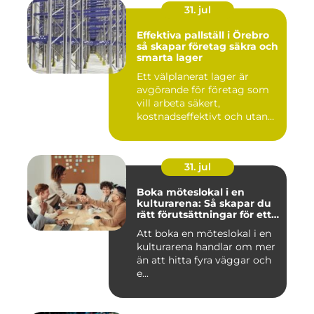
31. jul
Effektiva pallställ i Örebro
så skapar företag säkra och
smarta lager
Ett välplanerat lager är
avgörande för företag som
vill arbeta säkert,
kostnadseffektivt och utan
on...
31. jul
Boka möteslokal i en
kulturarena: Så skapar du
rätt förutsättningar för ett
lyckat möte
Att boka en möteslokal i en
kulturarena handlar om mer
än att hitta fyra väggar och
e...