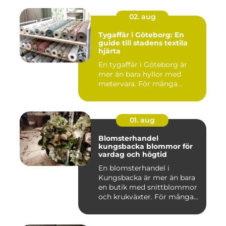
02. aug
Tygaffär i Göteborg: En
guide till stadens textila
hjärta
En tygaffär i Göteborg är
mer än bara hyllor med
metervara. För många...
01. aug
Blomsterhandel
kungsbacka blommor för
vardag och högtid
En blomsterhandel i
Kungsbacka är mer än bara
en butik med snittblommor
och krukväxter. För många
bl...