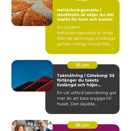
Heltäckningsmatta i
stockholm så väljer du rätt
matta för hem och kontor
En modern
heltäckningsmatta är långt
ifrån de dammiga, tristbeige
golven många minns från
70- och 80...
10. jun
Takmålning i Göteborg: Så
förlänger du takets
livslängd och höjer
helhetsintrycket
En väl utförd takmålning gör
mer än att bara snygga till
huset. Den skydda...
05. jun