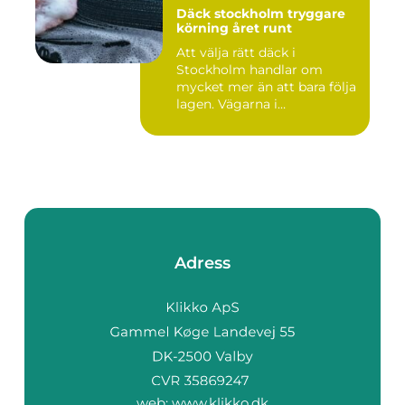
Däck stockholm tryggare
körning året runt
Att välja rätt däck i
Stockholm handlar om
mycket mer än att bara följa
lagen. Vägarna i
huvudstaden...
Adress
web:
www.klikko.dk