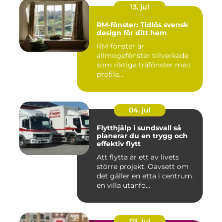
13. jul
RM-fönster: Tidlös svensk
design för ditt hem
RM-fönster är
allmogefönster tillverkade
som riktiga träfönster med
profile...
04. jul
Flytthjälp i sundsvall så
planerar du en trygg och
effektiv flytt
Att flytta är ett av livets
större projekt. Oavsett om
det gäller en etta i centrum,
en villa utanfö...
03. jul