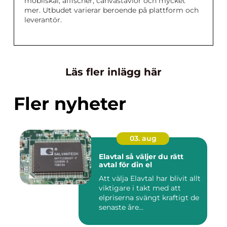
mobilskal, affischer, canvastavlor och mycket
mer. Utbudet varierar beroende på plattform och
leverantör.
Läs fler inlägg här
Fler nyheter
03. aug
Elavtal så väljer du rätt
avtal för din el
Att välja Elavtal har blivit allt
viktigare i takt med att
elpriserna svängt kraftigt de
senaste åre...