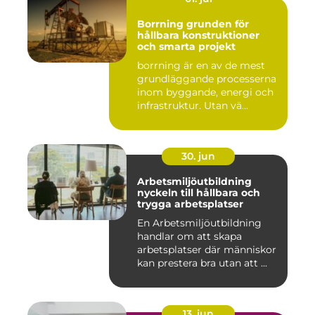
Borrning grunden för
hållbara konstruktioner
och smarta projekt
borrning är en av de mest
grundläggande processerna
inom byggande, energi och
infrastruktur. Utan vä...
30. jun
Arbetsmiljöutbildning
nyckeln till hållbara och
trygga arbetsplatser
En Arbetsmiljöutbildning
handlar om att skapa
arbetsplatser där människor
kan prestera bra utan att ...
13. jun