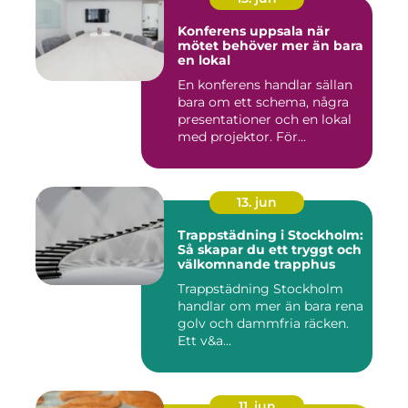
Konferens uppsala när
mötet behöver mer än bara
en lokal
En konferens handlar sällan
bara om ett schema, några
presentationer och en lokal
med projektor. För...
13. jun
Trappstädning i Stockholm:
Så skapar du ett tryggt och
välkomnande trapphus
Trappstädning Stockholm
handlar om mer än bara rena
golv och dammfria räcken.
Ett v&a...
11. jun