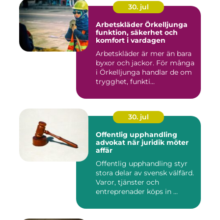
30. jul
Arbetskläder Örkelljunga
funktion, säkerhet och
komfort i vardagen
Arbetskläder är mer än bara
byxor och jackor. För många
i Örkelljunga handlar de om
trygghet, funkti...
30. jul
Offentlig upphandling
advokat när juridik möter
affär
Offentlig upphandling styr
stora delar av svensk välfärd.
Varor, tjänster och
entreprenader köps in ...