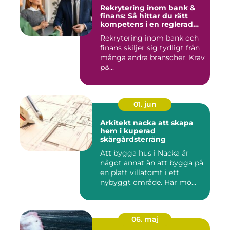
Rekrytering inom bank &
finans: Så hittar du rätt
kompetens i en reglerad
värld
Rekrytering inom bank och
finans skiljer sig tydligt från
många andra branscher. Krav
p&...
01. jun
Arkitekt nacka att skapa
hem i kuperad
skärgårdsterräng
Att bygga hus i Nacka är
något annat än att bygga på
en platt villatomt i ett
nybyggt område. Här mö...
06. maj