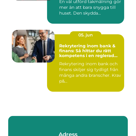
En väl utförd takmålning gör
mer än att bara snygga till
huset. Den skydda...
05. jun
Rekrytering inom bank &
finans: Så hittar du rätt
kompetens i en reglerad
värld
Rekrytering inom bank och
finans skiljer sig tydligt från
många andra branscher. Krav
p&...
Adress