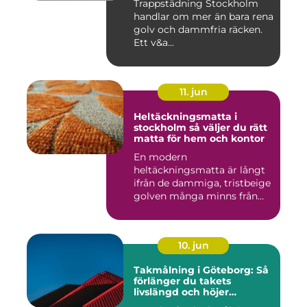
Trappstädning Stockholm
handlar om mer än bara rena
golv och dammfria räcken.
Ett v&a...
11. jun
Heltäckningsmatta i
stockholm så väljer du rätt
matta för hem och kontor
En modern
heltäckningsmatta är långt
ifrån de dammiga, tristbeige
golven många minns från
70- och 80...
10. jun
Takmålning i Göteborg: Så
förlänger du takets
livslängd och höjer
helhetsintrycket