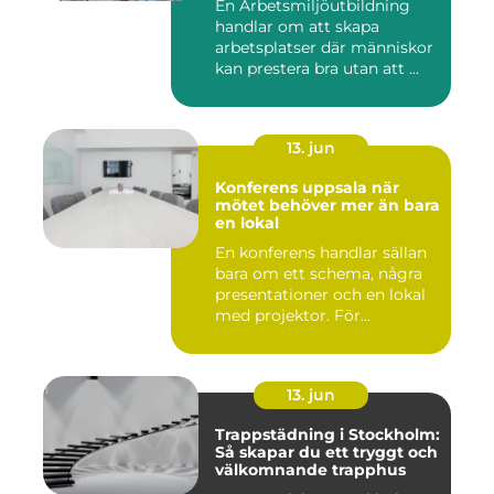
En Arbetsmiljöutbildning
handlar om att skapa
arbetsplatser där människor
kan prestera bra utan att ...
13. jun
Konferens uppsala när
mötet behöver mer än bara
en lokal
En konferens handlar sällan
bara om ett schema, några
presentationer och en lokal
med projektor. För...
13. jun
Trappstädning i Stockholm:
Så skapar du ett tryggt och
välkomnande trapphus