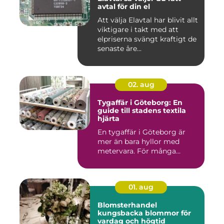
avtal för din el
Att välja Elavtal har blivit allt
viktigare i takt med att
elpriserna svängt kraftigt de
senaste åre...
02. aug
Tygaffär i Göteborg: En
guide till stadens textila
hjärta
En tygaffär i Göteborg är
mer än bara hyllor med
metervara. För många...
01. aug
Blomsterhandel
kungsbacka blommor för
vardag och högtid