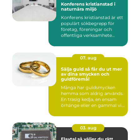
Konferens kristianstad i
naturnära miljö
Konferens kristianstad är ett
populärt sökbegrepp för
företag, föreningar och
offentliga verksamhete...
07. aug
Sälja guld så får du ut mer
av dina smycken och
guldföremål
Många har guldsmycken
hemma som aldrig används.
En trasig kedja, en ensam
örhänge eller en gammal vi...
03. aug
Elavtal så väljer du rätt