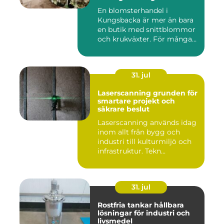
En blomsterhandel i
Kungsbacka är mer än bara
en butik med snittblommor
och krukväxter. För många
bl...
31. jul
Laserscanning grunden för
smartare projekt och
säkrare beslut
Laserscanning används idag
inom allt från bygg och
industri till kulturmiljö och
infrastruktur. Tekn...
31. jul
Rostfria tankar hållbara
lösningar för industri och
livsmedel