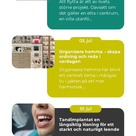
Att flytta är ett av livets
större projekt. Oavsett om
det gäller en etta i centrum,
en villa utanfö...
03. jul
Organisera hemma – skapa
ordning och reda i
vardagen
Organisera hemma har blivit
ett centralt tema i mångas
liv i jakten på ett mer
harmonisk...
01. jul
Tandimplantat en
långsiktig lösning för ett
starkt och naturligt leende