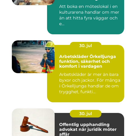
lyckat möte
Att boka en möteslokal i en
kulturarena handlar om mer
än att hitta fyra väggar och
e...
30. jul
Arbetskläder Örkelljunga
funktion, säkerhet och
komfort i vardagen
Arbetskläder är mer än bara
byxor och jackor. För många
i Örkelljunga handlar de om
trygghet, funkti...
30. jul
Offentlig upphandling
advokat när juridik möter
affär