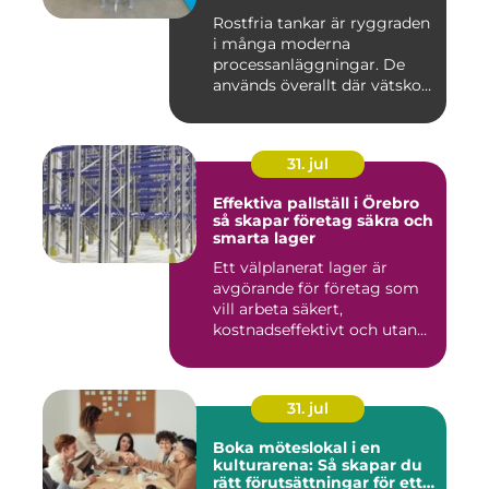
Rostfria tankar är ryggraden
i många moderna
processanläggningar. De
används överallt där vätskor,
k...
31. jul
Effektiva pallställ i Örebro
så skapar företag säkra och
smarta lager
Ett välplanerat lager är
avgörande för företag som
vill arbeta säkert,
kostnadseffektivt och utan
on...
31. jul
Boka möteslokal i en
kulturarena: Så skapar du
rätt förutsättningar för ett