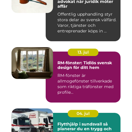
advokat när juridik möter
affär
Offentlig upphandling styr
stora delar av svensk välfärd.
Varor, tjänster och
entreprenader köps in ...
13. jul
RM-fönster: Tidlös svensk
design för ditt hem
RM-fönster är
allmogefönster tillverkade
som riktiga träfönster med
profile...
04. jul
Flytthjälp i sundsvall så
planerar du en trygg och