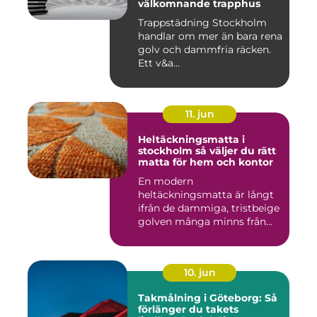
välkomnande trapphus
Trappstädning Stockholm
handlar om mer än bara rena
golv och dammfria räcken.
Ett v&a...
11. jun
Heltäckningsmatta i
stockholm så väljer du rätt
matta för hem och kontor
En modern
heltäckningsmatta är långt
ifrån de dammiga, tristbeige
golven många minns från
70- och 80...
10. jun
Takmålning i Göteborg: Så
förlänger du takets