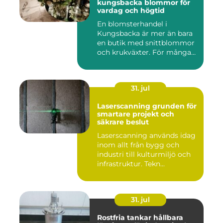
kungsbacka blommor för
vardag och högtid
En blomsterhandel i
Kungsbacka är mer än bara
en butik med snittblommor
och krukväxter. För många
bl...
31. jul
Laserscanning grunden för
smartare projekt och
säkrare beslut
Laserscanning används idag
inom allt från bygg och
industri till kulturmiljö och
infrastruktur. Tekn...
31. jul
Rostfria tankar hållbara