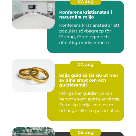
07. aug
Konferens kristianstad i
naturnära miljö
Konferens kristianstad är ett
populärt sökbegrepp för
företag, föreningar och
offentliga verksamhete...
07. aug
Sälja guld så får du ut mer
av dina smycken och
guldföremål
Många har guldsmycken
hemma som aldrig används.
En trasig kedja, en ensam
örhänge eller en gammal vi...
03. aug