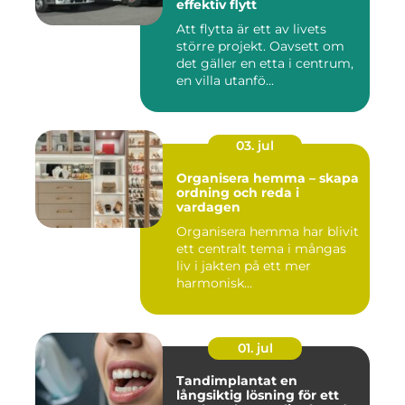
effektiv flytt
Att flytta är ett av livets
större projekt. Oavsett om
det gäller en etta i centrum,
en villa utanfö...
03. jul
Organisera hemma – skapa
ordning och reda i
vardagen
Organisera hemma har blivit
ett centralt tema i mångas
liv i jakten på ett mer
harmonisk...
01. jul
Tandimplantat en
långsiktig lösning för ett