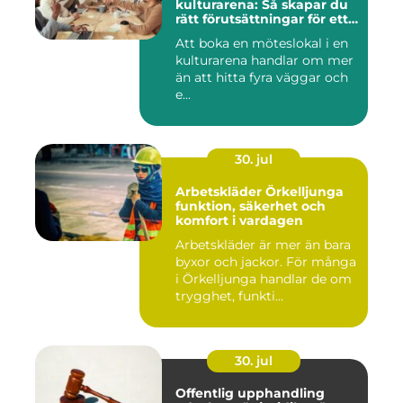
kulturarena: Så skapar du
rätt förutsättningar för ett
lyckat möte
Att boka en möteslokal i en
kulturarena handlar om mer
än att hitta fyra väggar och
e...
30. jul
Arbetskläder Örkelljunga
funktion, säkerhet och
komfort i vardagen
Arbetskläder är mer än bara
byxor och jackor. För många
i Örkelljunga handlar de om
trygghet, funkti...
30. jul
Offentlig upphandling