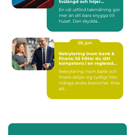
livslängd och höjer
helhetsintrycket
En väl utförd takmålning gör
mer än att bara snygga till
huset. Den skydda...
05. jun
Rekrytering inom bank &
finans: Så hittar du rätt
kompetens i en reglerad
värld
Rekrytering inom bank och
finans skiljer sig tydligt från
många andra branscher. Krav
p&...