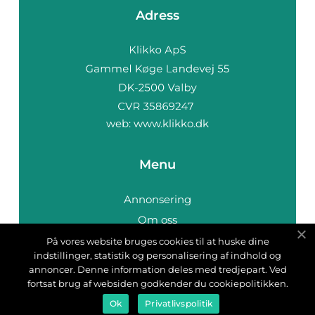
Adress
web:
www.klikko.dk
Menu
Annonsering
Om oss
Cookies
På vores website bruges cookies til at huske dine
indstillinger, statistik og personalisering af indhold og
Kontakta oss
annoncer. Denne information deles med tredjepart. Ved
Sitemap
fortsat brug af websiden godkender du cookiepolitikken.
Ok
Privatlivspolitik