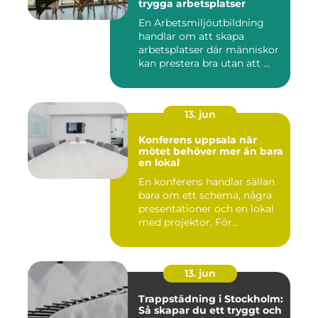
trygga arbetsplatser
En Arbetsmiljöutbildning
handlar om att skapa
arbetsplatser där människor
kan prestera bra utan att ...
13. jun
Konferens uppsala när
mötet behöver mer än bara
en lokal
En konferens handlar sällan
bara om ett schema, några
presentationer och en lokal
med projektor. För...
13. jun
Trappstädning i Stockholm:
Så skapar du ett tryggt och