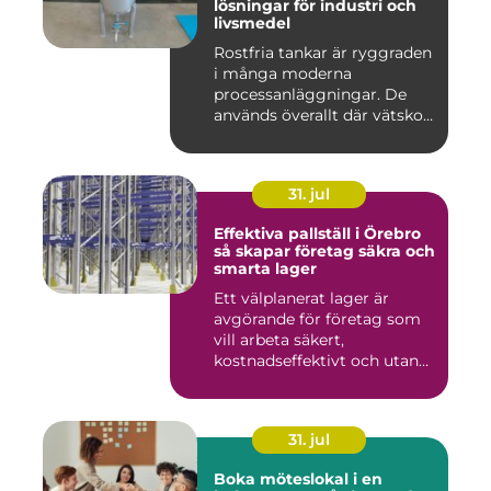
lösningar för industri och
livsmedel
Rostfria tankar är ryggraden
i många moderna
processanläggningar. De
används överallt där vätskor,
k...
31. jul
Effektiva pallställ i Örebro
så skapar företag säkra och
smarta lager
Ett välplanerat lager är
avgörande för företag som
vill arbeta säkert,
kostnadseffektivt och utan
on...
31. jul
Boka möteslokal i en