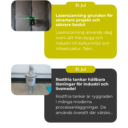
31. jul
Laserscanning grunden för
smartare projekt och
säkrare beslut
Laserscanning används idag
inom allt från bygg och
industri till kulturmiljö och
infrastruktur. Tekn...
31. jul
Rostfria tankar hållbara
lösningar för industri och
livsmedel
Rostfria tankar är ryggraden
i många moderna
processanläggningar. De
används överallt där vätskor,
k...