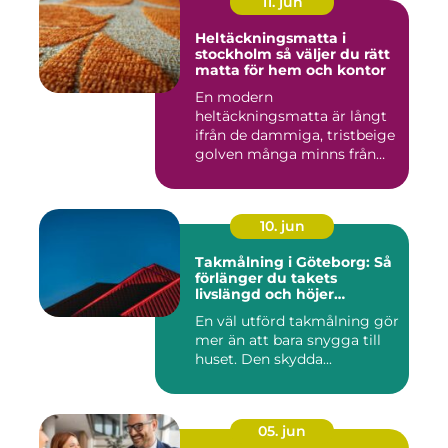
11. jun
Heltäckningsmatta i
stockholm så väljer du rätt
matta för hem och kontor
En modern
heltäckningsmatta är långt
ifrån de dammiga, tristbeige
golven många minns från
70- och 80...
10. jun
Takmålning i Göteborg: Så
förlänger du takets
livslängd och höjer
helhetsintrycket
En väl utförd takmålning gör
mer än att bara snygga till
huset. Den skydda...
05. jun