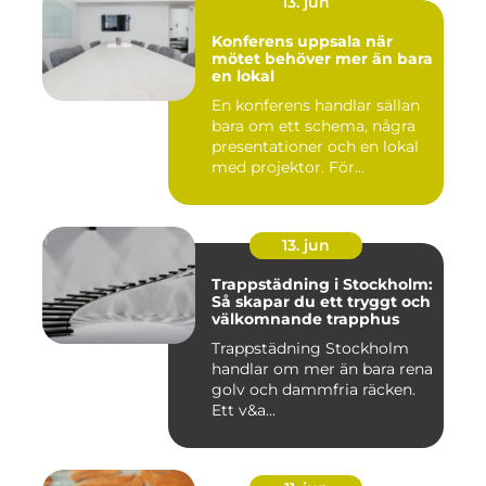
13. jun
Konferens uppsala när
mötet behöver mer än bara
en lokal
En konferens handlar sällan
bara om ett schema, några
presentationer och en lokal
med projektor. För...
13. jun
Trappstädning i Stockholm:
Så skapar du ett tryggt och
välkomnande trapphus
Trappstädning Stockholm
handlar om mer än bara rena
golv och dammfria räcken.
Ett v&a...