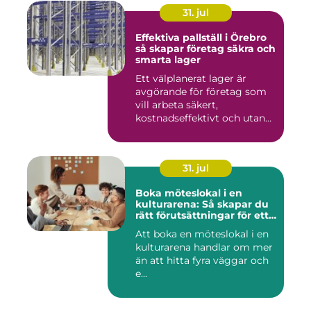
31. jul
Effektiva pallställ i Örebro
så skapar företag säkra och
smarta lager
Ett välplanerat lager är
avgörande för företag som
vill arbeta säkert,
kostnadseffektivt och utan
on...
31. jul
Boka möteslokal i en
kulturarena: Så skapar du
rätt förutsättningar för ett
lyckat möte
Att boka en möteslokal i en
kulturarena handlar om mer
än att hitta fyra väggar och
e...