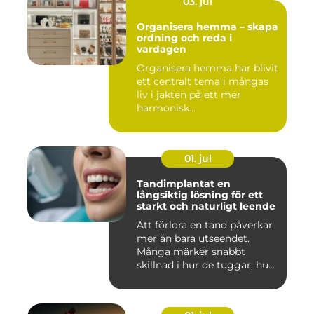
03. jul
Organisera hemma – skapa
ordning och reda i
vardagen
Organisera hemma har blivit
ett centralt tema i mångas
liv i jakten på ett mer
harmonisk...
01. jul
Tandimplantat en
långsiktig lösning för ett
starkt och naturligt leende
Att förlora en tand påverkar
mer än bara utseendet.
Många märker snabbt
skillnad i hur de tuggar, hu...