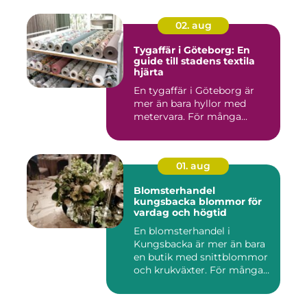
02. aug
Tygaffär i Göteborg: En
guide till stadens textila
hjärta
En tygaffär i Göteborg är
mer än bara hyllor med
metervara. För många...
01. aug
Blomsterhandel
kungsbacka blommor för
vardag och högtid
En blomsterhandel i
Kungsbacka är mer än bara
en butik med snittblommor
och krukväxter. För många
bl...