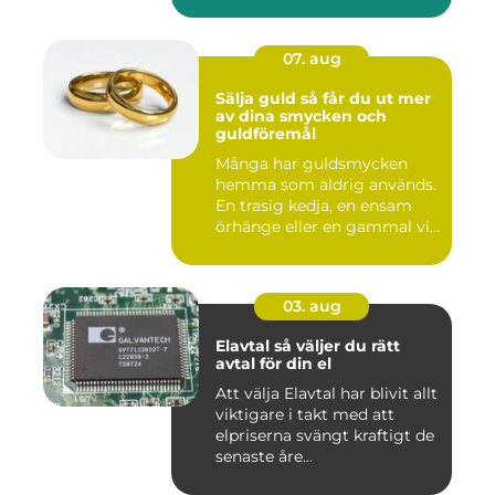
07. aug
Sälja guld så får du ut mer
av dina smycken och
guldföremål
Många har guldsmycken
hemma som aldrig används.
En trasig kedja, en ensam
örhänge eller en gammal vi...
03. aug
Elavtal så väljer du rätt
avtal för din el
Att välja Elavtal har blivit allt
viktigare i takt med att
elpriserna svängt kraftigt de
senaste åre...