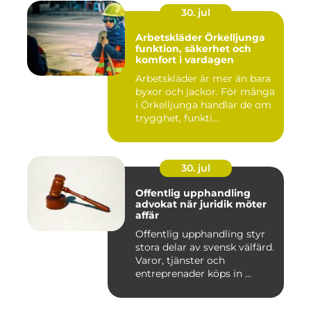
30. jul
Arbetskläder Örkelljunga
funktion, säkerhet och
komfort i vardagen
Arbetskläder är mer än bara
byxor och jackor. För många
i Örkelljunga handlar de om
trygghet, funkti...
30. jul
Offentlig upphandling
advokat när juridik möter
affär
Offentlig upphandling styr
stora delar av svensk välfärd.
Varor, tjänster och
entreprenader köps in ...