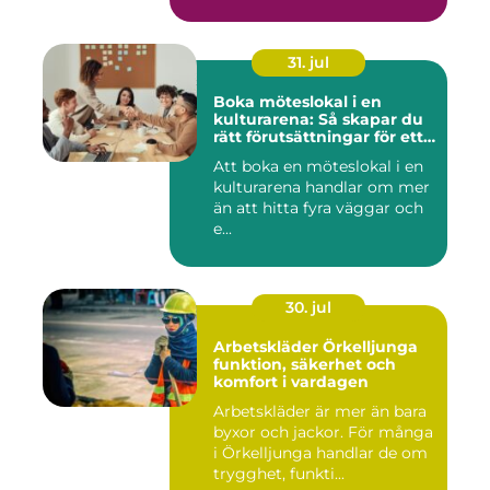
on...
31. jul
Boka möteslokal i en
kulturarena: Så skapar du
rätt förutsättningar för ett
lyckat möte
Att boka en möteslokal i en
kulturarena handlar om mer
än att hitta fyra väggar och
e...
30. jul
Arbetskläder Örkelljunga
funktion, säkerhet och
komfort i vardagen
Arbetskläder är mer än bara
byxor och jackor. För många
i Örkelljunga handlar de om
trygghet, funkti...