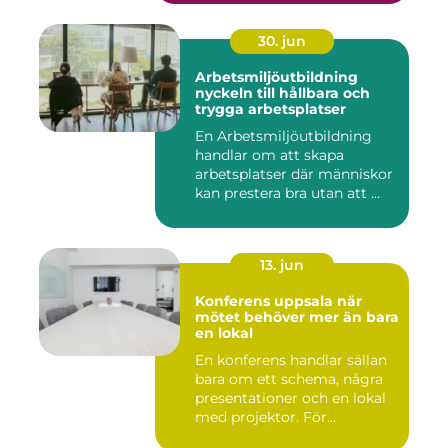
30. jun
Arbetsmiljöutbildning
nyckeln till hållbara och
trygga arbetsplatser
En Arbetsmiljöutbildning
handlar om att skapa
arbetsplatser där människor
kan prestera bra utan att ...
13. jun
Konferens uppsala när
mötet behöver mer än bara
en lokal
En konferens handlar sällan
bara om ett schema, några
presentationer och en lokal
med projektor. För...