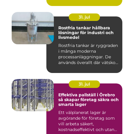
31. jul
Rostfria tankar hållbara
lösningar för industri och
livsmedel
Rostfria tankar är ryggraden
i många moderna
processanläggningar. De
används överallt där vätskor,
k...
31. jul
Effektiva pallställ i Örebro
så skapar företag säkra och
smarta lager
Ett välplanerat lager är
avgörande för företag som
vill arbeta säkert,
kostnadseffektivt och utan