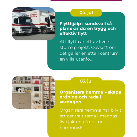
04. jul
Flytthjälp i sundsvall så
planerar du en trygg och
effektiv flytt
Att flytta är ett av livets
större projekt. Oavsett om
det gäller en etta i centrum,
en villa utanfö...
03. jul
Organisera hemma – skapa
ordning och reda i
vardagen
Organisera hemma har blivit
ett centralt tema i mångas
liv i jakten på ett mer
harmonisk...