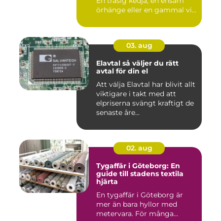
En trasig kedja, en ensam
örhänge eller en gammal vi...
03. aug
Elavtal så väljer du rätt
avtal för din el
Att välja Elavtal har blivit allt
viktigare i takt med att
elpriserna svängt kraftigt de
senaste åre...
02. aug
Tygaffär i Göteborg: En
guide till stadens textila
hjärta
En tygaffär i Göteborg är
mer än bara hyllor med
metervara. För många...