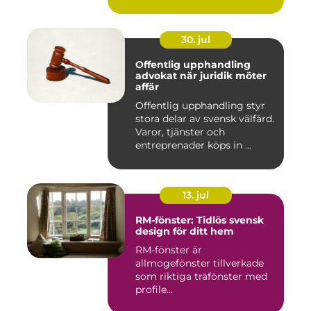
30. jul
Offentlig upphandling
advokat när juridik möter
affär
Offentlig upphandling styr
stora delar av svensk välfärd.
Varor, tjänster och
entreprenader köps in ...
13. jul
RM-fönster: Tidlös svensk
design för ditt hem
RM-fönster är
allmogefönster tillverkade
som riktiga träfönster med
profile...