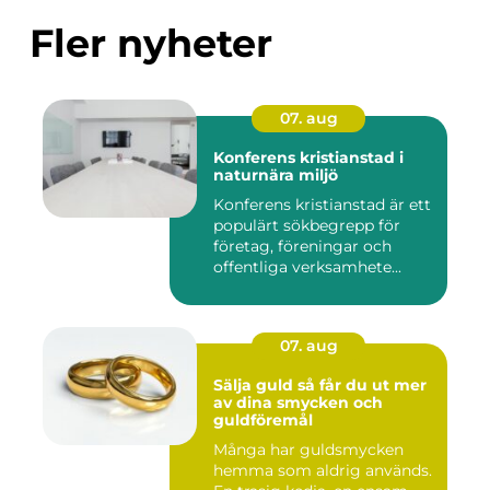
Fler nyheter
07. aug
Konferens kristianstad i
naturnära miljö
Konferens kristianstad är ett
populärt sökbegrepp för
företag, föreningar och
offentliga verksamhete...
07. aug
Sälja guld så får du ut mer
av dina smycken och
guldföremål
Många har guldsmycken
hemma som aldrig används.