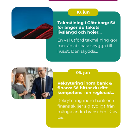
10. jun
Takmålning i Göteborg: Så
förlänger du takets
livslängd och höjer
helhetsintrycket
En väl utförd takmålning gör
mer än att bara snygga till
huset. Den skydda...
05. jun
Rekrytering inom bank &
finans: Så hittar du rätt
kompetens i en reglerad
värld
Rekrytering inom bank och
finans skiljer sig tydligt från
många andra branscher. Krav
p&...