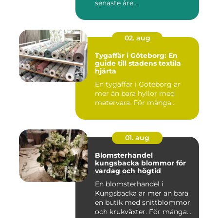
senaste åre...
02. aug
Tygaffär i Göteborg: En
guide till stadens textila
hjärta
En tygaffär i Göteborg är
mer än bara hyllor med
metervara. För många...
01. aug
Blomsterhandel
kungsbacka blommor för
vardag och högtid
En blomsterhandel i
Kungsbacka är mer än bara
en butik med snittblommor
och krukväxter. För många