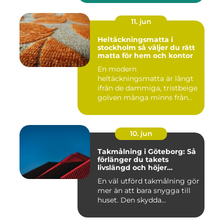
11. jun
Heltäckningsmatta i
stockholm så väljer du rätt
matta för hem och kontor
En modern
heltäckningsmatta är långt
ifrån de dammiga, tristbeige
golven många minns från
70- och 80...
10. jun
Takmålning i Göteborg: Så
förlänger du takets
livslängd och höjer
helhetsintrycket
En väl utförd takmålning gör
mer än att bara snygga till
huset. Den skydda...