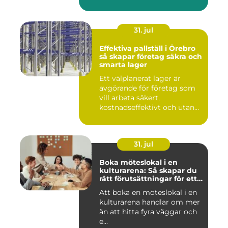
k...
31. jul
Effektiva pallställ i Örebro
så skapar företag säkra och
smarta lager
Ett välplanerat lager är
avgörande för företag som
vill arbeta säkert,
kostnadseffektivt och utan
on...
31. jul
Boka möteslokal i en
kulturarena: Så skapar du
rätt förutsättningar för ett
lyckat möte
Att boka en möteslokal i en
kulturarena handlar om mer
än att hitta fyra väggar och
e...