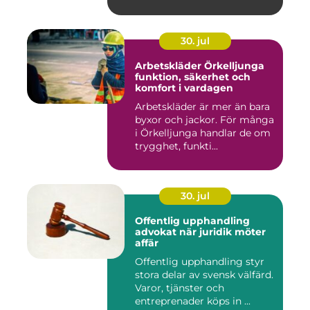
30. jul
Arbetskläder Örkelljunga
funktion, säkerhet och
komfort i vardagen
Arbetskläder är mer än bara
byxor och jackor. För många
i Örkelljunga handlar de om
trygghet, funkti...
30. jul
Offentlig upphandling
advokat när juridik möter
affär
Offentlig upphandling styr
stora delar av svensk välfärd.
Varor, tjänster och
entreprenader köps in ...