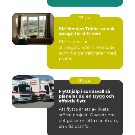
13. jul
RM-fönster: Tidlös svensk
design för ditt hem
RM-fönster är
allmogefönster tillverkade
som riktiga träfönster med
profile...
04. jul
Flytthjälp i sundsvall så
planerar du en trygg och
effektiv flytt
Att flytta är ett av livets
större projekt. Oavsett om
det gäller en etta i centrum,
en villa utanfö...