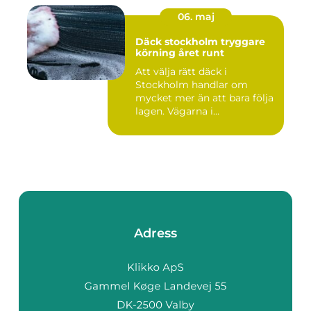
06. maj
Däck stockholm tryggare
körning året runt
Att välja rätt däck i
Stockholm handlar om
mycket mer än att bara följa
lagen. Vägarna i
huvudstaden...
Adress