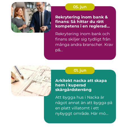
05. jun
Rekrytering inom bank &
finans: Så hittar du rätt
kompetens i en reglerad
värld
Rekrytering inom bank och
finans skiljer sig tydligt från
många andra branscher. Krav
p&...
01. jun
Arkitekt nacka att skapa
hem i kuperad
skärgårdsterräng
Att bygga hus i Nacka är
något annat än att bygga på
en platt villatomt i ett
nybyggt område. Här mö...