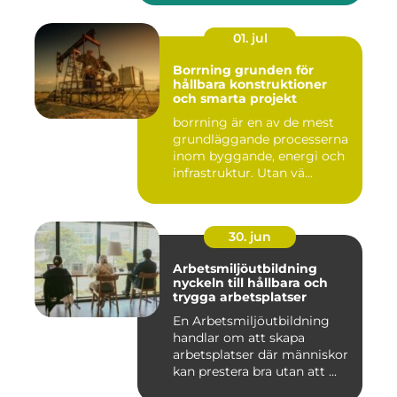
01. jul
Borrning grunden för
hållbara konstruktioner
och smarta projekt
borrning är en av de mest
grundläggande processerna
inom byggande, energi och
infrastruktur. Utan vä...
30. jun
Arbetsmiljöutbildning
nyckeln till hållbara och
trygga arbetsplatser
En Arbetsmiljöutbildning
handlar om att skapa
arbetsplatser där människor
kan prestera bra utan att ...