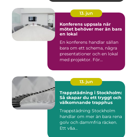
13. jun
Konferens uppsala när
mötet behöver mer än bara
en lokal
En konferens handlar sällan
bara om ett schema, några
presentationer och en lokal
med projektor. För...
13. jun
Trappstädning i Stockholm:
Så skapar du ett tryggt och
välkomnande trapphus
Trappstädning Stockholm
handlar om mer än bara rena
golv och dammfria räcken.
Ett v&a...