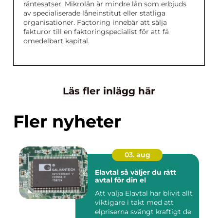
räntesatser. Mikrolån är mindre lån som erbjuds
av specialiserade låneinstitut eller statliga
organisationer. Factoring innebär att sälja
fakturor till en faktoringspecialist för att få
omedelbart kapital.
Läs fler inlägg här
Fler nyheter
03. aug
Elavtal så väljer du rätt
avtal för din el
Att välja Elavtal har blivit allt
viktigare i takt med att
elpriserna svängt kraftigt de