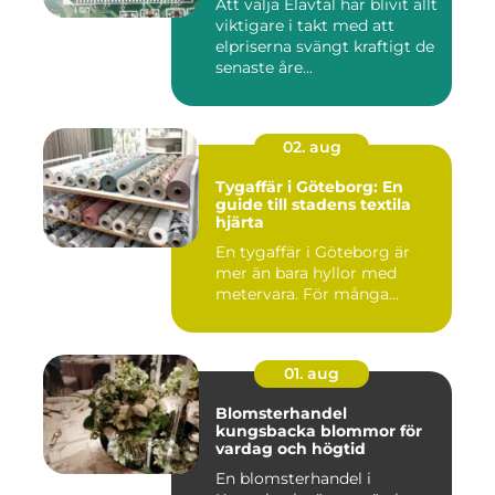
Att välja Elavtal har blivit allt
viktigare i takt med att
elpriserna svängt kraftigt de
senaste åre...
02. aug
Tygaffär i Göteborg: En
guide till stadens textila
hjärta
En tygaffär i Göteborg är
mer än bara hyllor med
metervara. För många...
01. aug
Blomsterhandel
kungsbacka blommor för
vardag och högtid
En blomsterhandel i