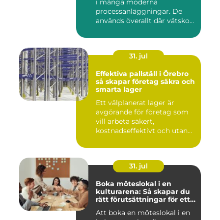
i många moderna
processanläggningar. De
används överallt där vätskor,
k...
31. jul
Effektiva pallställ i Örebro
så skapar företag säkra och
smarta lager
Ett välplanerat lager är
avgörande för företag som
vill arbeta säkert,
kostnadseffektivt och utan
on...
31. jul
Boka möteslokal i en
kulturarena: Så skapar du
rätt förutsättningar för ett
lyckat möte
Att boka en möteslokal i en