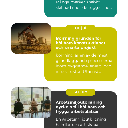
Många märker snabbt
skillnad i hur de tuggar, hu...
01. jul
Borrning grunden för
hållbara konstruktioner
och smarta projekt
borrning är en av de mest
grundläggande processerna
inom byggande, energi och
infrastruktur. Utan vä...
30. jun
Arbetsmiljöutbildning
nyckeln till hållbara och
trygga arbetsplatser
En Arbetsmiljöutbildning
handlar om att skapa