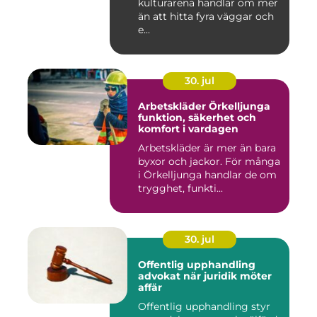
kulturarena handlar om mer
än att hitta fyra väggar och
e...
30. jul
Arbetskläder Örkelljunga
funktion, säkerhet och
komfort i vardagen
Arbetskläder är mer än bara
byxor och jackor. För många
i Örkelljunga handlar de om
trygghet, funkti...
30. jul
Offentlig upphandling
advokat när juridik möter
affär
Offentlig upphandling styr