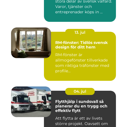
stora delar av svensk välfärd.
Varor, tjänster och
entreprenader köps in ...
13. jul
RM-fönster: Tidlös svensk
design för ditt hem
RM-fönster är
allmogefönster tillverkade
som riktiga träfönster med
profile...
04. jul
Flytthjälp i sundsvall så
planerar du en trygg och
effektiv flytt
Att flytta är ett av livets
större projekt. Oavsett om