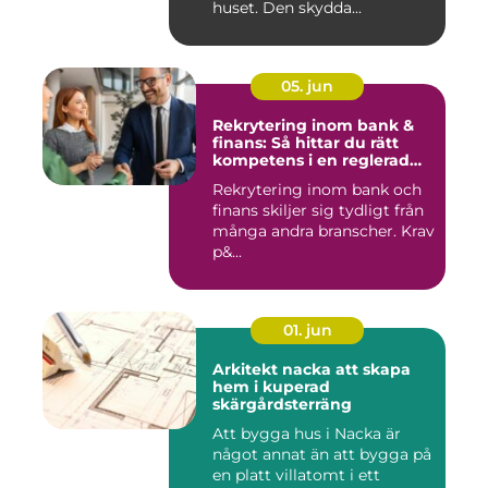
huset. Den skydda...
05. jun
Rekrytering inom bank &
finans: Så hittar du rätt
kompetens i en reglerad
värld
Rekrytering inom bank och
finans skiljer sig tydligt från
många andra branscher. Krav
p&...
01. jun
Arkitekt nacka att skapa
hem i kuperad
skärgårdsterräng
Att bygga hus i Nacka är
något annat än att bygga på
en platt villatomt i ett