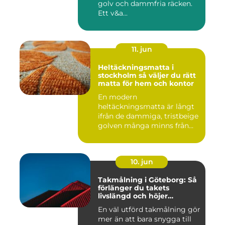
golv och dammfria räcken.
Ett v&a...
11. jun
Heltäckningsmatta i
stockholm så väljer du rätt
matta för hem och kontor
En modern
heltäckningsmatta är långt
ifrån de dammiga, tristbeige
golven många minns från
70- och 80...
10. jun
Takmålning i Göteborg: Så
förlänger du takets
livslängd och höjer
helhetsintrycket
En väl utförd takmålning gör
mer än att bara snygga till