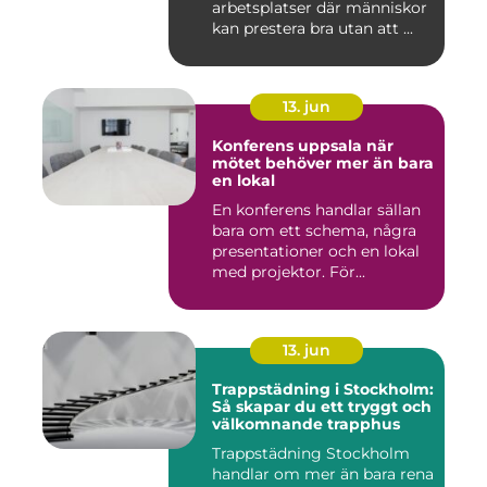
arbetsplatser där människor
kan prestera bra utan att ...
13. jun
Konferens uppsala när
mötet behöver mer än bara
en lokal
En konferens handlar sällan
bara om ett schema, några
presentationer och en lokal
med projektor. För...
13. jun
Trappstädning i Stockholm:
Så skapar du ett tryggt och
välkomnande trapphus
Trappstädning Stockholm
handlar om mer än bara rena