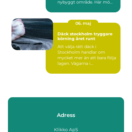
nybyggt område. Här mö...
06. maj
Däck stockholm tryggare
körning året runt
Att välja rätt däck i
Stockholm handlar om
mycket mer än att bara följa
lagen. Vägarna i
huvudstaden...
Adress