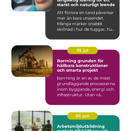
långsiktig lösning för ett
starkt och naturligt leende
Att förlora en tand påverkar
mer än bara utseendet.
Många märker snabbt
skillnad i hur de tuggar, hu...
01. jul
Borrning grunden för
hållbara konstruktioner
och smarta projekt
borrning är en av de mest
grundläggande processerna
inom byggande, energi och
infrastruktur. Utan vä...
30. jun
Arbetsmiljöutbildning