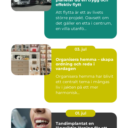
planerar du en trygg och
effektiv flytt
Att flytta är ett av livets
större projekt. Oavsett om
det gäller en etta i centrum,
en villa utanfö...
03. jul
Organisera hemma – skapa
ordning och reda i
vardagen
Organisera hemma har blivit
ett centralt tema i mångas
liv i jakten på ett mer
harmonisk...
01. jul
Tandimplantat en