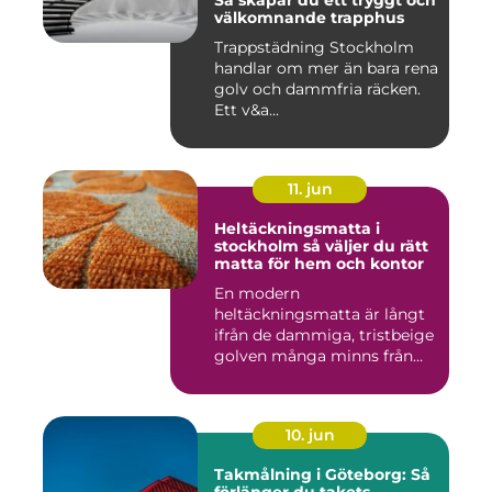
Så skapar du ett tryggt och
välkomnande trapphus
Trappstädning Stockholm
handlar om mer än bara rena
golv och dammfria räcken.
Ett v&a...
11. jun
Heltäckningsmatta i
stockholm så väljer du rätt
matta för hem och kontor
En modern
heltäckningsmatta är långt
ifrån de dammiga, tristbeige
golven många minns från
70- och 80...
10. jun
Takmålning i Göteborg: Så