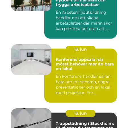
nyckeln till hållbara och
trygga arbetsplatser
En Arbetsmiljöutbildning
handlar om att skapa
arbetsplatser där människor
kan prestera bra utan att ...
13. jun
Konferens uppsala när
mötet behöver mer än bara
en lokal
En konferens handlar sällan
bara om ett schema, några
presentationer och en lokal
med projektor. För...
13. jun
Trappstädning i Stockholm: