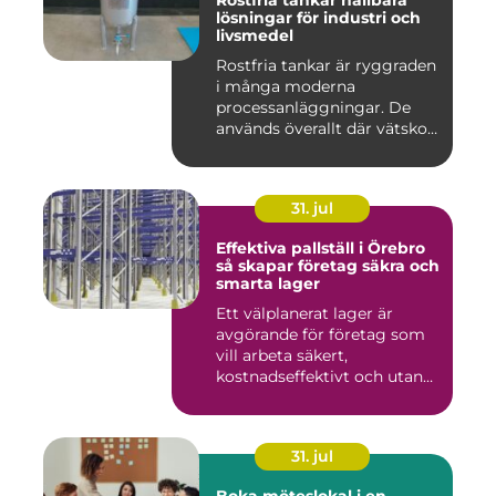
Rostfria tankar hållbara
lösningar för industri och
livsmedel
Rostfria tankar är ryggraden
i många moderna
processanläggningar. De
används överallt där vätskor,
k...
31. jul
Effektiva pallställ i Örebro
så skapar företag säkra och
smarta lager
Ett välplanerat lager är
avgörande för företag som
vill arbeta säkert,
kostnadseffektivt och utan
on...
31. jul