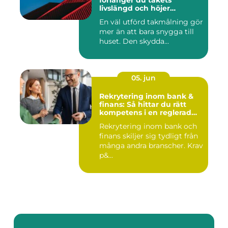
förlänger du takets
livslängd och höjer
helhetsintrycket
En väl utförd takmålning gör
mer än att bara snygga till
huset. Den skydda...
05. jun
Rekrytering inom bank &
finans: Så hittar du rätt
kompetens i en reglerad
värld
Rekrytering inom bank och
finans skiljer sig tydligt från
många andra branscher. Krav
p&...