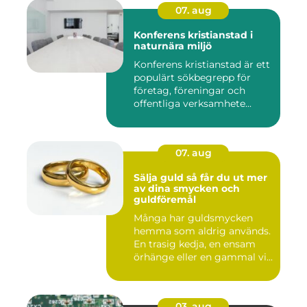
07. aug
Konferens kristianstad i
naturnära miljö
Konferens kristianstad är ett
populärt sökbegrepp för
företag, föreningar och
offentliga verksamhete...
07. aug
Sälja guld så får du ut mer
av dina smycken och
guldföremål
Många har guldsmycken
hemma som aldrig används.
En trasig kedja, en ensam
örhänge eller en gammal vi...
03. aug