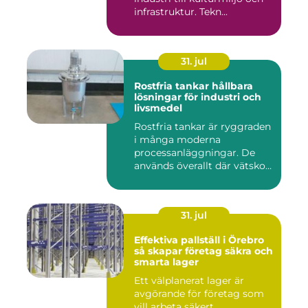
infrastruktur. Tekn...
31. jul
Rostfria tankar hållbara
lösningar för industri och
livsmedel
Rostfria tankar är ryggraden
i många moderna
processanläggningar. De
används överallt där vätskor,
k...
31. jul
Effektiva pallställ i Örebro
så skapar företag säkra och
smarta lager
Ett välplanerat lager är
avgörande för företag som
vill arbeta säkert,