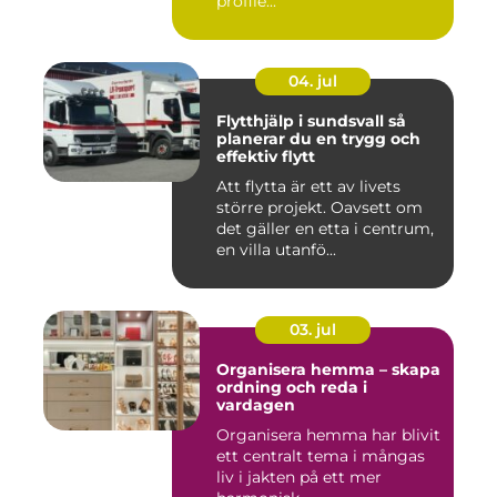
profile...
04. jul
Flytthjälp i sundsvall så
planerar du en trygg och
effektiv flytt
Att flytta är ett av livets
större projekt. Oavsett om
det gäller en etta i centrum,
en villa utanfö...
03. jul
Organisera hemma – skapa
ordning och reda i
vardagen
Organisera hemma har blivit
ett centralt tema i mångas
liv i jakten på ett mer