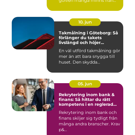
golven många minns från
70- och 80...
10. jun
Takmålning i Göteborg: Så
förlänger du takets
livslängd och höjer
helhetsintrycket
En väl utförd takmålning gör
mer än att bara snygga till
huset. Den skydda...
05. jun
Rekrytering inom bank &
finans: Så hittar du rätt
kompetens i en reglerad
värld
Rekrytering inom bank och
finans skiljer sig tydligt från
många andra branscher. Krav
p&...