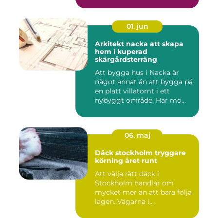
01. jun
Arkitekt nacka att skapa
hem i kuperad
skärgårdsterräng
Att bygga hus i Nacka är
något annat än att bygga på
en platt villatomt i ett
nybyggt område. Här mö...
06. maj
Däck stockholm tryggare
körning året runt
Att välja rätt däck i
Stockholm handlar om
mycket mer än att bara följa
lagen. Vägarna i
huvudstaden...