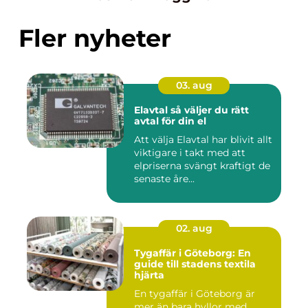
Fler nyheter
03. aug
Elavtal så väljer du rätt
avtal för din el
Att välja Elavtal har blivit allt
viktigare i takt med att
elpriserna svängt kraftigt de
senaste åre...
02. aug
Tygaffär i Göteborg: En
guide till stadens textila
hjärta
En tygaffär i Göteborg är
mer än bara hyllor med