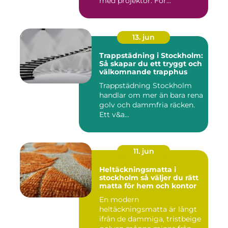
med projektor. För...
13. jun
Trappstädning i Stockholm:
Så skapar du ett tryggt och
välkomnande trapphus
Trappstädning Stockholm
handlar om mer än bara rena
golv och dammfria räcken.
Ett v&a...
11. jun
Heltäckningsmatta i
stockholm så väljer du rätt
matta för hem och kontor
En modern
heltäckningsmatta är långt
ifrån de dammiga, tristbeige