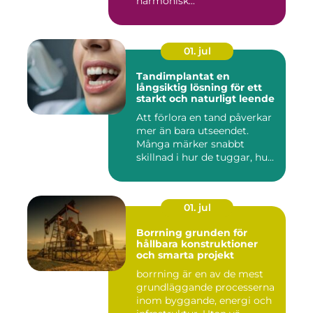
harmonisk...
01. jul
Tandimplantat en
långsiktig lösning för ett
starkt och naturligt leende
Att förlora en tand påverkar
mer än bara utseendet.
Många märker snabbt
skillnad i hur de tuggar, hu...
01. jul
Borrning grunden för
hållbara konstruktioner
och smarta projekt
borrning är en av de mest
grundläggande processerna
inom byggande, energi och