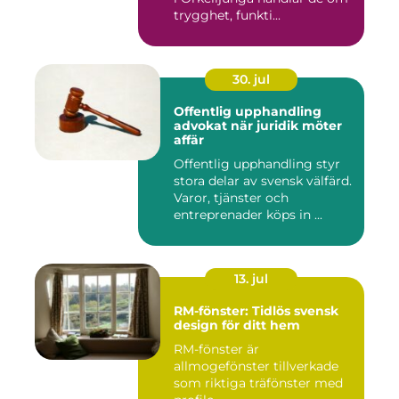
trygghet, funkti...
30. jul
Offentlig upphandling
advokat när juridik möter
affär
Offentlig upphandling styr
stora delar av svensk välfärd.
Varor, tjänster och
entreprenader köps in ...
13. jul
RM-fönster: Tidlös svensk
design för ditt hem
RM-fönster är
allmogefönster tillverkade
som riktiga träfönster med