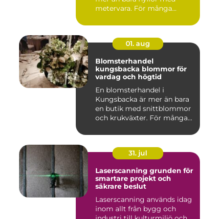
metervara. För många...
01. aug
Blomsterhandel
kungsbacka blommor för
vardag och högtid
En blomsterhandel i
Kungsbacka är mer än bara
en butik med snittblommor
och krukväxter. För många
bl...
31. jul
Laserscanning grunden för
smartare projekt och
säkrare beslut
Laserscanning används idag
inom allt från bygg och
industri till kulturmiljö och