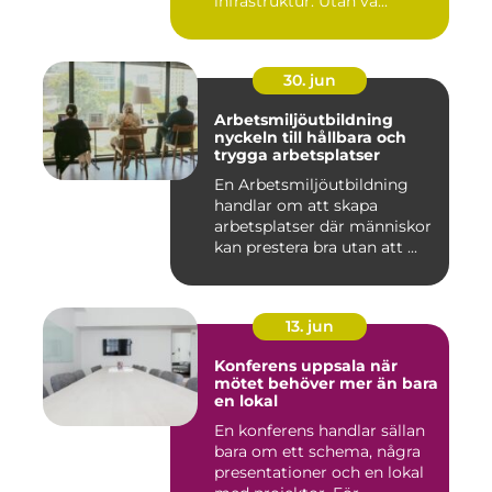
infrastruktur. Utan vä...
30. jun
Arbetsmiljöutbildning
nyckeln till hållbara och
trygga arbetsplatser
En Arbetsmiljöutbildning
handlar om att skapa
arbetsplatser där människor
kan prestera bra utan att ...
13. jun
Konferens uppsala när
mötet behöver mer än bara
en lokal
En konferens handlar sällan
bara om ett schema, några
presentationer och en lokal