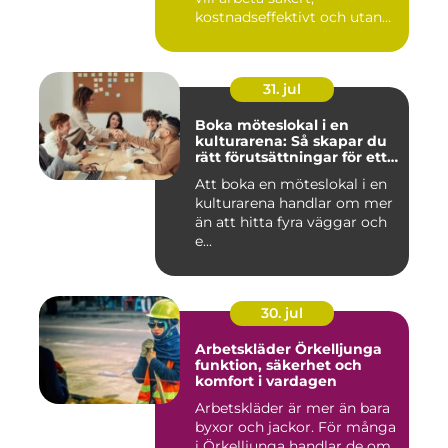
kostnadseffektivt och utan
on...
31. jul
Boka möteslokal i en
kulturarena: Så skapar du
rätt förutsättningar för ett
lyckat möte
Att boka en möteslokal i en
kulturarena handlar om mer
än att hitta fyra väggar och
e...
30. jul
Arbetskläder Örkelljunga
funktion, säkerhet och
komfort i vardagen
Arbetskläder är mer än bara
byxor och jackor. För många
i Örkelljunga handlar de om