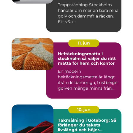
Trappstädning Stockholm
handlar om mer än bara rena
golv och dammfria räcken.
Ett v&a...
11. jun
Heltäckningsmatta i
stockholm så väljer du rätt
matta för hem och kontor
En modern
heltäckningsmatta är långt
ifrån de dammiga, tristbeige
golven många minns från
70- och 80...
10. jun
Takmålning i Göteborg: Så
förlänger du takets
livslängd och höjer