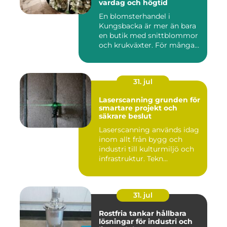
vardag och högtid
En blomsterhandel i
Kungsbacka är mer än bara
en butik med snittblommor
och krukväxter. För många
bl...
31. jul
Laserscanning grunden för
smartare projekt och
säkrare beslut
Laserscanning används idag
inom allt från bygg och
industri till kulturmiljö och
infrastruktur. Tekn...
31. jul
Rostfria tankar hållbara
lösningar för industri och