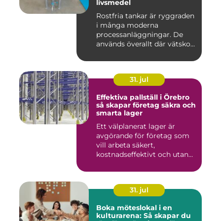
livsmedel
Rostfria tankar är ryggraden
i många moderna
processanläggningar. De
används överallt där vätskor,
k...
31. jul
Effektiva pallställ i Örebro
så skapar företag säkra och
smarta lager
Ett välplanerat lager är
avgörande för företag som
vill arbeta säkert,
kostnadseffektivt och utan
on...
31. jul
Boka möteslokal i en
kulturarena: Så skapar du