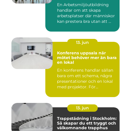
En Arbetsmiljöutbildning
handlar om att skapa
arbetsplatser där människor
kan prestera bra utan att ...
13. jun
Konferens uppsala när
mötet behöver mer än bara
en lokal
En konferens handlar sällan
bara om ett schema, några
presentationer och en lokal
med projektor. För...
13. jun
Trappstädning i Stockholm:
Så skapar du ett tryggt och
välkomnande trapphus