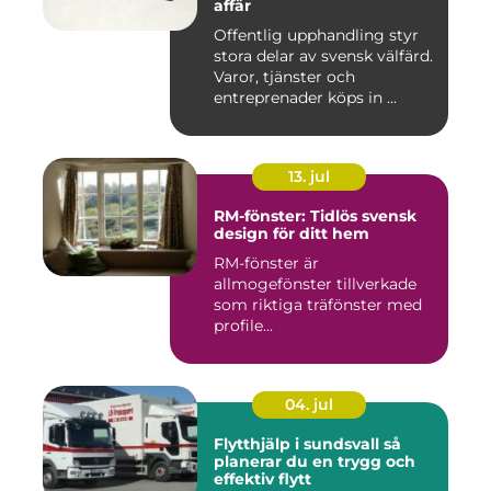
affär
Offentlig upphandling styr
stora delar av svensk välfärd.
Varor, tjänster och
entreprenader köps in ...
13. jul
RM-fönster: Tidlös svensk
design för ditt hem
RM-fönster är
allmogefönster tillverkade
som riktiga träfönster med
profile...
04. jul
Flytthjälp i sundsvall så
planerar du en trygg och
effektiv flytt