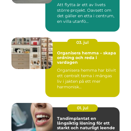
Att flytta är ett av livets
större projekt. Oavsett om
det gäller en etta i centrum,
en villa utanfö...
03. jul
Organisera hemma – skapa
ordning och reda i
vardagen
Organisera hemma har blivit
ett centralt tema i mångas
liv i jakten på ett mer
harmonisk...
01. jul
Tandimplantat en
långsiktig lösning för ett
starkt och naturligt leende