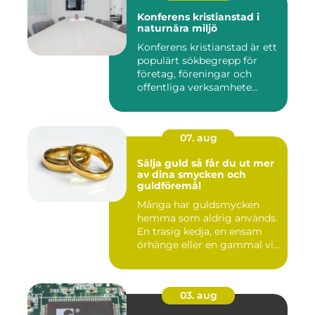
Konferens kristianstad i
naturnära miljö
Konferens kristianstad är ett
populärt sökbegrepp för
företag, föreningar och
offentliga verksamhete...
07. aug
Sälja guld så får du ut mer
av dina smycken och
guldföremål
Många har guldsmycken
hemma som aldrig används.
En trasig kedja, en ensam
örhänge eller en gammal vi...
03. aug