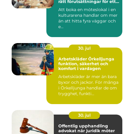
rätt förutsättningar för ett
lyckat möte
Att boka en möteslokal i en
kulturarena handlar om mer
än att hitta fyra väggar och
e...
30. jul
Arbetskläder Örkelljunga
funktion, säkerhet och
komfort i vardagen
Arbetskläder är mer än bara
byxor och jackor. För många
i Örkelljunga handlar de om
trygghet, funkti...
30. jul
Offentlig upphandling
advokat när juridik möter