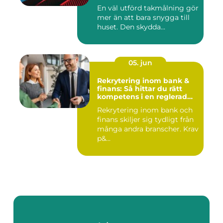
helhetsintrycket
En väl utförd takmålning gör
mer än att bara snygga till
huset. Den skydda...
05. jun
Rekrytering inom bank &
finans: Så hittar du rätt
kompetens i en reglerad
värld
Rekrytering inom bank och
finans skiljer sig tydligt från
många andra branscher. Krav
p&...