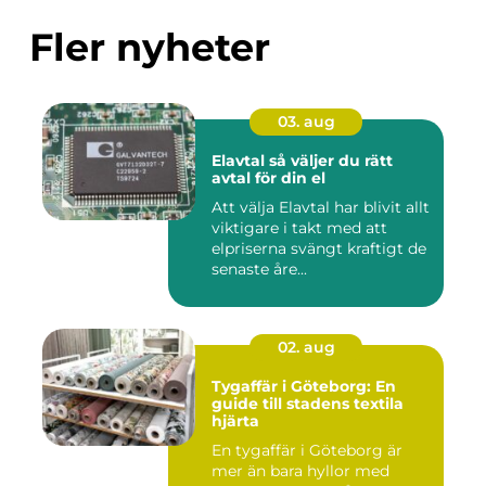
Fler nyheter
03. aug
Elavtal så väljer du rätt
avtal för din el
Att välja Elavtal har blivit allt
viktigare i takt med att
elpriserna svängt kraftigt de
senaste åre...
02. aug
Tygaffär i Göteborg: En
guide till stadens textila
hjärta
En tygaffär i Göteborg är
mer än bara hyllor med