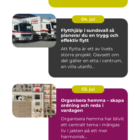
04. jul
Flytthjälp i sundsvall så
planerar du en trygg och
effektiv flytt
Att flytta är ett av livets
större projekt. Oavsett om
det gäller en etta i centrum,
en villa utanfö...
03. jul
Organisera hemma – skapa
ordning och reda i
vardagen
Organisera hemma har blivit
ett centralt tema i mångas
liv i jakten på ett mer
harmonisk...