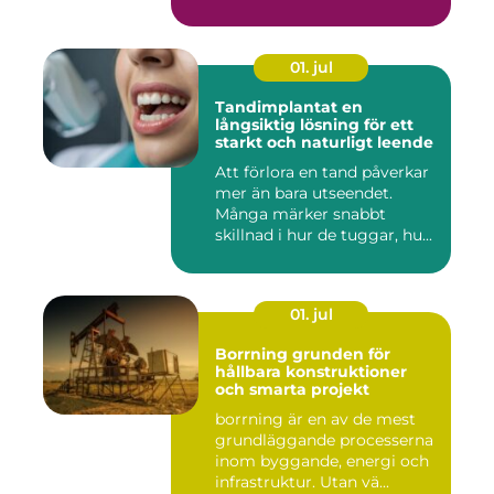
01. jul
Tandimplantat en
långsiktig lösning för ett
starkt och naturligt leende
Att förlora en tand påverkar
mer än bara utseendet.
Många märker snabbt
skillnad i hur de tuggar, hu...
01. jul
Borrning grunden för
hållbara konstruktioner
och smarta projekt
borrning är en av de mest
grundläggande processerna
inom byggande, energi och
infrastruktur. Utan vä...