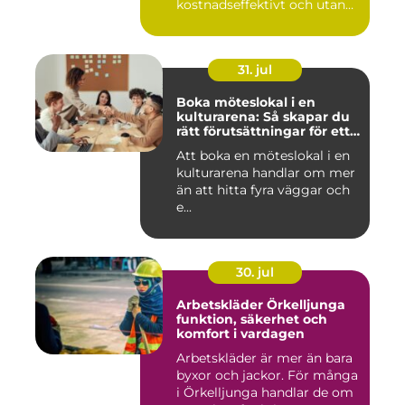
kostnadseffektivt och utan
on...
31. jul
Boka möteslokal i en
kulturarena: Så skapar du
rätt förutsättningar för ett
lyckat möte
Att boka en möteslokal i en
kulturarena handlar om mer
än att hitta fyra väggar och
e...
30. jul
Arbetskläder Örkelljunga
funktion, säkerhet och
komfort i vardagen
Arbetskläder är mer än bara
byxor och jackor. För många
i Örkelljunga handlar de om