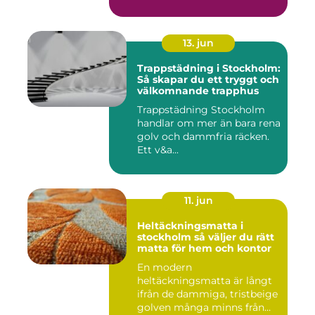
13. jun
Trappstädning i Stockholm:
Så skapar du ett tryggt och
välkomnande trapphus
Trappstädning Stockholm
handlar om mer än bara rena
golv och dammfria räcken.
Ett v&a...
11. jun
Heltäckningsmatta i
stockholm så väljer du rätt
matta för hem och kontor
En modern
heltäckningsmatta är långt
ifrån de dammiga, tristbeige
golven många minns från