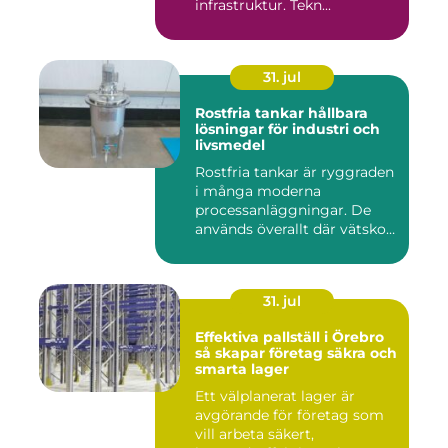
infrastruktur. Tekn...
31. jul
Rostfria tankar hållbara
lösningar för industri och
livsmedel
Rostfria tankar är ryggraden
i många moderna
processanläggningar. De
används överallt där vätskor,
k...
31. jul
Effektiva pallställ i Örebro
så skapar företag säkra och
smarta lager
Ett välplanerat lager är
avgörande för företag som
vill arbeta säkert,