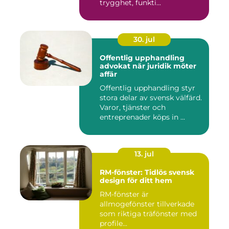
trygghet, funkti...
30. jul
Offentlig upphandling
advokat när juridik möter
affär
Offentlig upphandling styr
stora delar av svensk välfärd.
Varor, tjänster och
entreprenader köps in ...
13. jul
RM-fönster: Tidlös svensk
design för ditt hem
RM-fönster är
allmogefönster tillverkade
som riktiga träfönster med
profile...