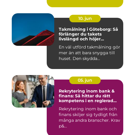
70- och 80...
10. jun
Takmålning i Göteborg: Så
förlänger du takets
livslängd och höjer
helhetsintrycket
En väl utförd takmålning gör
mer än att bara snygga till
huset. Den skydda...
05. jun
Rekrytering inom bank &
finans: Så hittar du rätt
kompetens i en reglerad
värld
Rekrytering inom bank och
finans skiljer sig tydligt från
många andra branscher. Krav
p&...