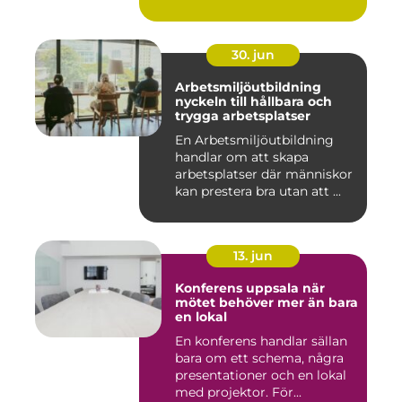
30. jun
Arbetsmiljöutbildning
nyckeln till hållbara och
trygga arbetsplatser
En Arbetsmiljöutbildning
handlar om att skapa
arbetsplatser där människor
kan prestera bra utan att ...
13. jun
Konferens uppsala när
mötet behöver mer än bara
en lokal
En konferens handlar sällan
bara om ett schema, några
presentationer och en lokal
med projektor. För...