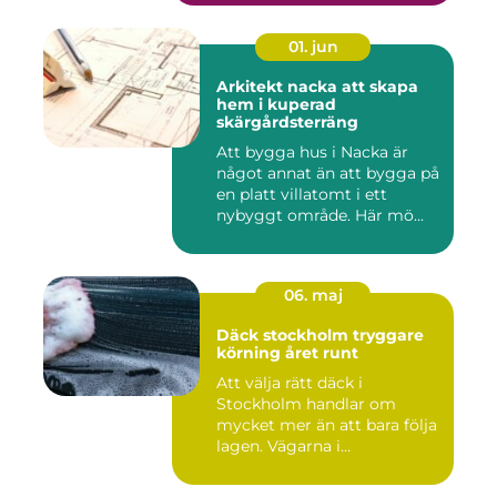
01. jun
Arkitekt nacka att skapa
hem i kuperad
skärgårdsterräng
Att bygga hus i Nacka är
något annat än att bygga på
en platt villatomt i ett
nybyggt område. Här mö...
06. maj
Däck stockholm tryggare
körning året runt
Att välja rätt däck i
Stockholm handlar om
mycket mer än att bara följa
lagen. Vägarna i
huvudstaden...