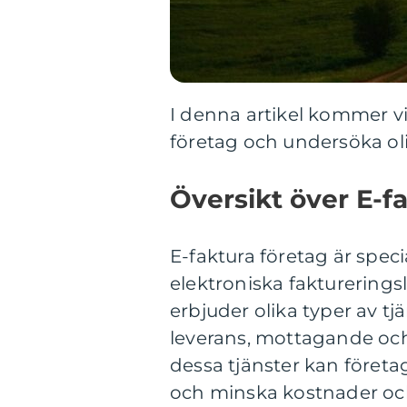
I denna artikel kommer vi
företag och undersöka ol
Översikt över E-f
E-faktura företag är spec
elektroniska faktureringsl
erbjuder olika typer av tj
leverans, mottagande och
dessa tjänster kan företa
och minska kostnader oc