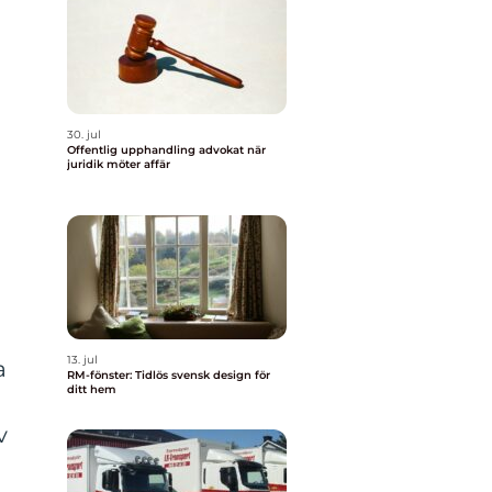
h
30. jul
Offentlig upphandling advokat när
juridik möter affär
13. jul
a
RM-fönster: Tidlös svensk design för
ditt hem
v