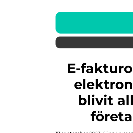
E-fakturor, även kända som
elektron
blivit a
föret