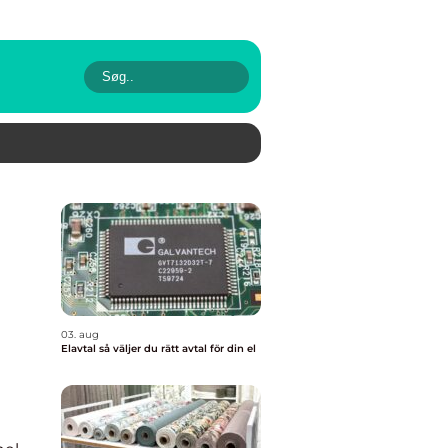
03. aug
Elavtal så väljer du rätt avtal för din el