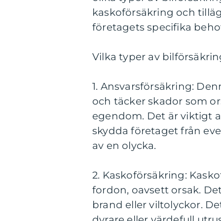
kaskoförsäkring och till
företagets specifika beho
Vilka typer av bilförsäkri
1. Ansvarsförsäkring: Denn
och täcker skador som ors
egendom. Det är viktigt at
skydda företaget från even
av en olycka.
2. Kaskoförsäkring: Kasko
fordon, oavsett orsak. Det 
brand eller viltolyckor. De
dyrare eller värdefull utru