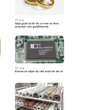
07. aug
Sälja guld så får du ut mer av dina
smycken och guldföremål
03. aug
Elavtal så väljer du rätt avtal för din el