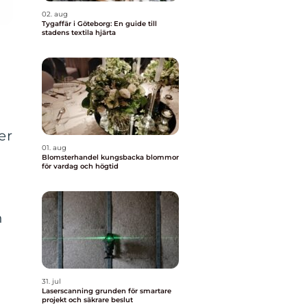
02. aug
Tygaffär i Göteborg: En guide till
stadens textila hjärta
er
01. aug
Blomsterhandel kungsbacka blommor
för vardag och högtid
h
31. jul
Laserscanning grunden för smartare
projekt och säkrare beslut