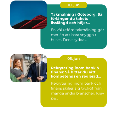
10. jun
Takmålning i Göteborg: Så
förlänger du takets
livslängd och höjer
helhetsintrycket
En väl utförd takmålning gör
mer än att bara snygga till
huset. Den skydda...
05. jun
Rekrytering inom bank &
finans: Så hittar du rätt
kompetens i en reglerad
värld
Rekrytering inom bank och
finans skiljer sig tydligt från
många andra branscher. Krav
p&...