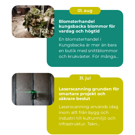
01. aug
Blomsterhandel
kungsbacka blommor för
vardag och högtid
En blomsterhandel i
Kungsbacka är mer än bara
en butik med snittblommor
och krukväxter. För många
bl...
31. jul
Laserscanning grunden för
smartare projekt och
säkrare beslut
Laserscanning används idag
inom allt från bygg och
industri till kulturmiljö och
infrastruktur. Tekn...