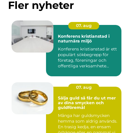
Fler nyheter
07. aug
Konferens kristianstad i
naturnära miljö
Konferens kristianstad är ett
populärt sökbegrepp för
företag, föreningar och
offentliga verksamhete...
07. aug
Sälja guld så får du ut mer
av dina smycken och
guldföremål
Många har guldsmycken
hemma som aldrig används.
En trasig kedja, en ensam
örhänge eller en gammal vi...