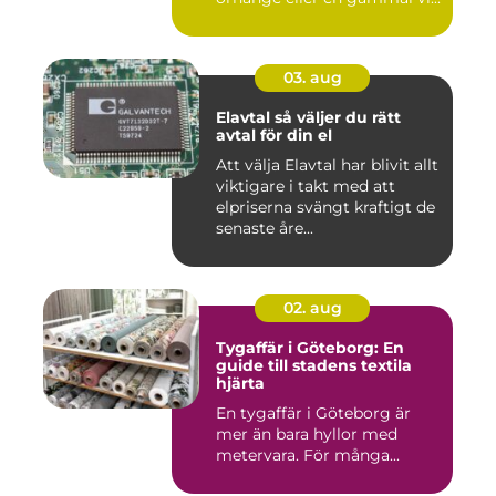
03. aug
Elavtal så väljer du rätt
avtal för din el
Att välja Elavtal har blivit allt
viktigare i takt med att
elpriserna svängt kraftigt de
senaste åre...
02. aug
Tygaffär i Göteborg: En
guide till stadens textila
hjärta
En tygaffär i Göteborg är
mer än bara hyllor med
metervara. För många...