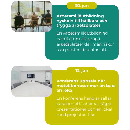
30. jun
Arbetsmiljöutbildning
nyckeln till hållbara och
trygga arbetsplatser
En Arbetsmiljöutbildning
handlar om att skapa
arbetsplatser där människor
kan prestera bra utan att ...
13. jun
Konferens uppsala när
mötet behöver mer än bara
en lokal
En konferens handlar sällan
bara om ett schema, några
presentationer och en lokal
med projektor. För...