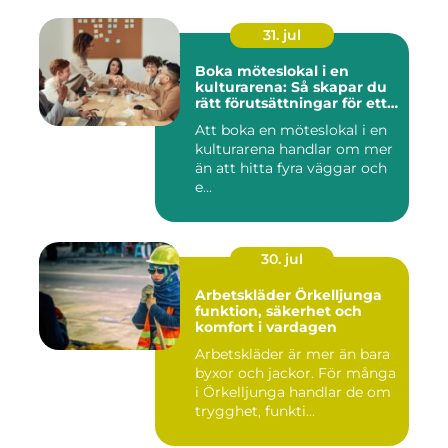
31. jul
Boka möteslokal i en
kulturarena: Så skapar du
rätt förutsättningar för ett
lyckat möte
Att boka en möteslokal i en
kulturarena handlar om mer
än att hitta fyra väggar och
e...
30. jul
Arbetskläder Örkelljunga
funktion, säkerhet och
komfort i vardagen
Arbetskläder är mer än bara
byxor och jackor. För många
i Örkelljunga handlar de om
trygghet, funkti...