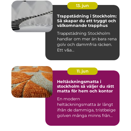
13. jun
Trappstädning i Stockholm:
Så skapar du ett tryggt och
välkomnande trapphus
Trappstädning Stockholm
handlar om mer än bara rena
golv och dammfria räcken.
Ett v&a...
11. jun
Heltäckningsmatta i
stockholm så väljer du rätt
matta för hem och kontor
En modern
heltäckningsmatta är långt
ifrån de dammiga, tristbeige
golven många minns från
70- och 80...