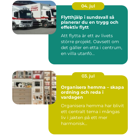
04. jul
Flytthjälp i sundsvall så
planerar du en trygg och
effektiv flytt
Att flytta är ett av livets
större projekt. Oavsett om
det gäller en etta i centrum,
en villa utanfö...
03. jul
Organisera hemma – skapa
ordning och reda i
vardagen
Organisera hemma har blivit
ett centralt tema i mångas
liv i jakten på ett mer
harmonisk...