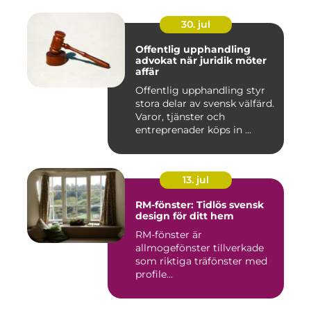
30. jul
Offentlig upphandling
advokat när juridik möter
affär
Offentlig upphandling styr
stora delar av svensk välfärd.
Varor, tjänster och
entreprenader köps in ...
13. jul
RM-fönster: Tidlös svensk
design för ditt hem
RM-fönster är
allmogefönster tillverkade
som riktiga träfönster med
profile...