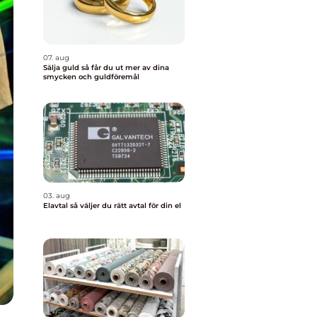
07. aug
Sälja guld så får du ut mer av dina
smycken och guldföremål
03. aug
Elavtal så väljer du rätt avtal för din el