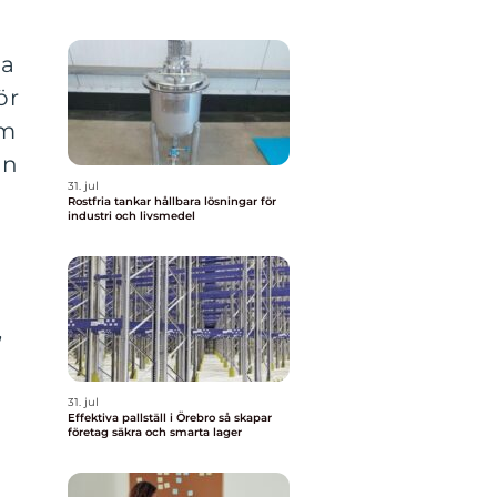
da
ör
om
an
31. jul
Rostfria tankar hållbara lösningar för
industri och livsmedel
,
31. jul
Effektiva pallställ i Örebro så skapar
företag säkra och smarta lager