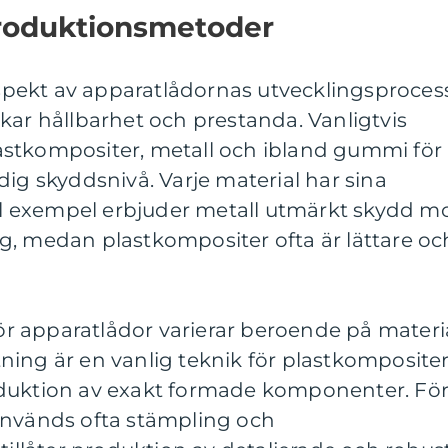
Produktionsmetoder
 aspekt av apparatlådornas utvecklingsproces
kar hållbarhet och prestanda. Vanligtvis
stkompositer, metall och ibland gummi för
dig skyddsnivå. Varje material har sina
ill exempel erbjuder metall utmärkt skydd m
g, medan plastkompositer ofta är lättare oc
 apparatlådor varierar beroende på materi
ing är en vanlig teknik för plastkompositer
oduktion av exakt formade komponenter. Fö
används ofta stämpling och