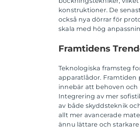
bockningstekniker, vilket
konstruktioner. De senas
också nya dörrar för pro
skala med hög anpassnin
Framtidens Trend
Teknologiska framsteg for
apparatlådor. Framtiden p
innebär att behoven och 
Integrering av mer sofisti
av både skyddsteknik och 
allt mer avancerade mater
ännu lättare och starkare