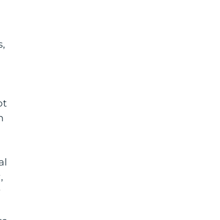
s,
ot
h
al
,
r