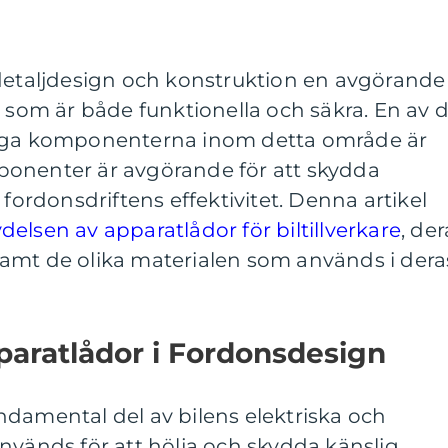
 detaljdesign och konstruktion en avgörande
n som är både funktionella och säkra. En av 
tiga komponenterna inom detta område är
onenter är avgörande för att skydda
 fordonsdriftens effektivitet. Denna artikel
delsen av apparatlådor för biltillverkare
, der
amt de olika materialen som används i dera
paratlådor i Fordonsdesign
ndamental del av bilens elektriska och
nvänds för att hölja och skydda känslig