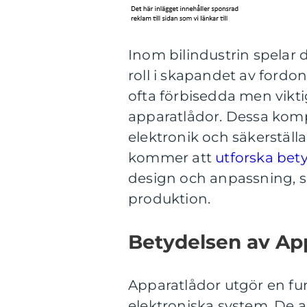
Inom bilindustrin spelar
roll i skapandet av fordo
ofta förbisedda men vik
apparatlådor. Dessa komp
elektronik och säkerställa
kommer att
utforska bety
design och anpassning, s
produktion.
Betydelsen av Ap
Apparatlådor utgör en fu
elektroniska system. De a