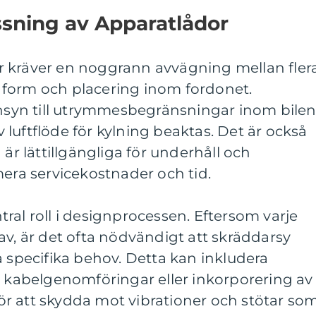
sning av Apparatlådor
 kräver en noggrann avvägning mellan fler
k, form och placering inom fordonet.
änsyn till utrymmesbegränsningar inom bilen
luftflöde för kylning beaktas. Det är också
 är lättillgängliga för underhåll och
mera servicekostnader och tid.
ral roll i designprocessen. Eftersom varje
av, är det ofta nödvändigt att skräddarsy
a specifika behov. Detta kan inkludera
r kabelgenomföringar eller inkorporering av
r att skydda mot vibrationer och stötar so