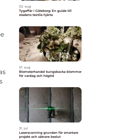
02. aug
Tygaffär i Göteborg: En guide till
stadens textila hjärta
de
01. aug
as
Blomsterhandel kungsbacka blommor
för vardag och högtid
s
31. jul
Laserscanning grunden för smartare
projekt och säkrare beslut