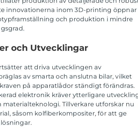
 tillåter produktion av detaljerade och robus
te innovationerna inom 3D-printing öppnar
totypframställning och produktion i mindre
gsgrad.
er och Utvecklingar
tsätter att driva utvecklingen av
räglas av smarta och anslutna bilar, vilket
kraven på apparatlådor ständigt förändras.
kerad elektronik kräver ytterligare utvecklin
materialteknologi. Tillverkare utforskar nu
ial, såsom kolfiberkompositer, för att ge
 lösningar.