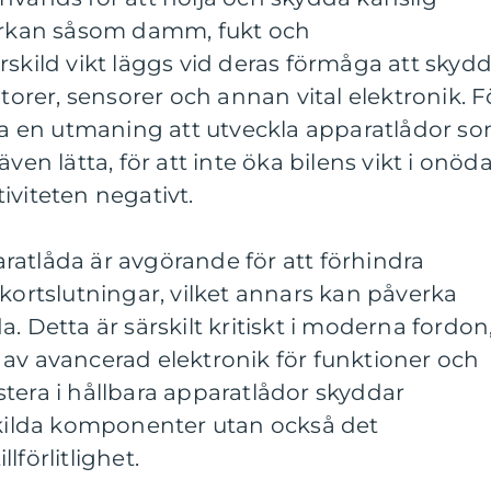
verkan såsom damm, fukt och
rskild vikt läggs vid deras förmåga att skyd
rer, sensorer och annan vital elektronik. F
tta en utmaning att utveckla apparatlådor s
även lätta, för att inte öka bilens vikt i onöd
iviteten negativt.
ratlåda är avgörande för att förhindra
 kortslutningar, vilket annars kan påverka
. Detta är särskilt kritiskt i moderna fordon
av avancerad elektronik för funktioner och
tera i hållbara apparatlådor skyddar
nskilda komponenter utan också det
lförlitlighet.