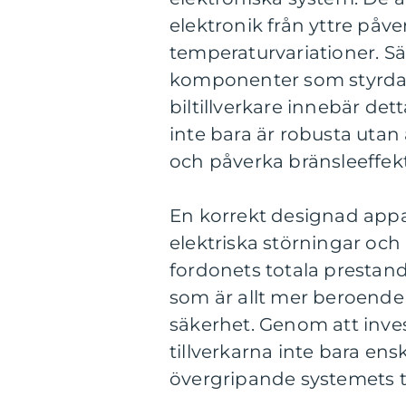
elektronik från yttre på
temperaturvariationer. Sä
komponenter som styrdato
biltillverkare innebär de
inte bara är robusta utan 
och påverka bränsleeffekt
En korrekt designad appa
elektriska störningar och
fordonets totala prestanda
som är allt mer beroende 
säkerhet. Genom att inves
tillverkarna inte bara e
övergripande systemets til