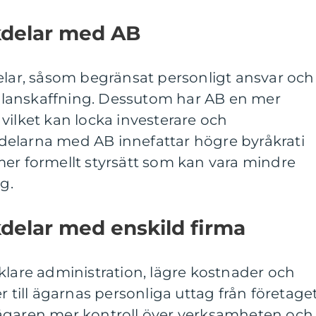
kdelar med AB
elar, såsom begränsat personligt ansvar och
italanskaffning. Dessutom har AB en mer
vilket kan locka investerare och
elarna med AB innefattar högre byråkrati
mer formellt styrsätt som kan vara mindre
g.
delar med enskild firma
klare administration, lägre kostnader och
r till ägarnas personliga uttag från företaget
ägaren mer kontroll över verksamheten och