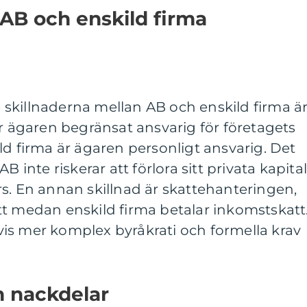
 AB och enskild firma
skillnaderna mellan AB och enskild firma ä
är ägaren begränsat ansvarig för företagets
ld firma är ägaren personligt ansvarig. Det
B inte riskerar att förlora sitt privata kapita
s. En annan skillnad är skattehanteringen,
tt medan enskild firma betalar inkomstskatt
is mer komplex byråkrati och formella krav
h nackdelar