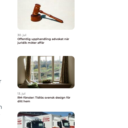
30. jul
Offentlig upphandling advokat när
juridik möter affär
r
13. jul
RM-fönster: Tidlös svensk design för
ditt hem
n
r