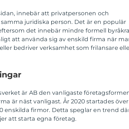
sidan, innebär att privatpersonen och
 samma juridiska person. Det är en populär
eftersom det innebär mindre formell byråkra
ligt att använda sig av enskild firma när m
ller bedriver verksamhet som frilansare elle
ingar
agsverket är AB den vanligaste företagsformen
rma är näst vanligast. År 2020 startades över
 enskilda firmor. Detta speglar en trend dä
ljer att starta egna företag.