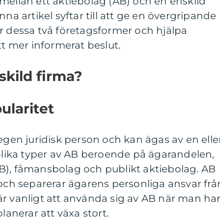
mellan ett aktiebolag (AB) och en enskild
nna artikel syftar till att ge en övergripande
r dessa två företagsformer och hjälpa
tt mer informerat beslut.
skild firma?
ularitet
 egen juridisk person och kan ägas av en elle
 olika typer av AB beroende på ägarandelen,
B), fåmansbolag och publikt aktiebolag. AB
 och separerar ägarens personliga ansvar frå
är vanligt att använda sig av AB när man ha
lanerar att växa stort.