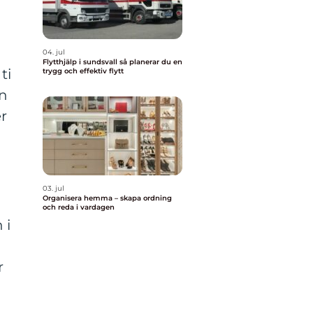
04. jul
Flytthjälp i sundsvall så planerar du en
ti
trygg och effektiv flytt
an
r
03. jul
Organisera hemma – skapa ordning
och reda i vardagen
 i
r