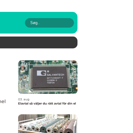
03. aug
nel
Elavtal så väljer du rätt avtal för din el